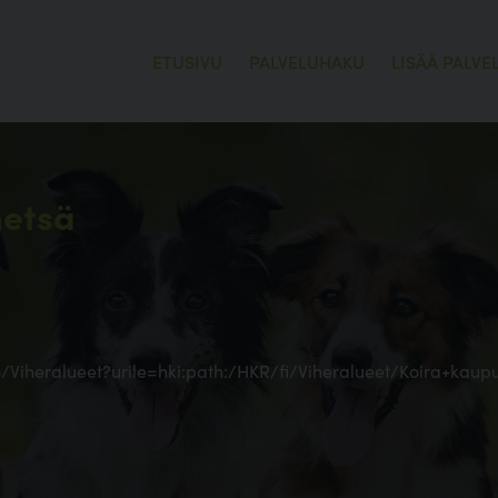
ETUSIVU
PALVELUHAKU
LISÄÄ PALVE
metsä
o/Viheralueet?urile=hki:path:/HKR/fi/Viheralueet/Koira+kau