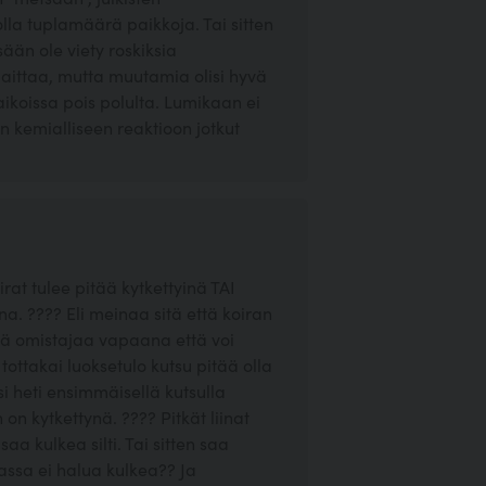
 olla tuplamäärä paikkoja. Tai sitten
ään ole viety roskiksia
se laittaa, mutta muutamia olisi hyvä
paikoissa pois polulta. Lumikaan ei
 kemialliseen reaktioon jotkut
rat tulee pitää kytkettyinä TAI
ana. ???? Eli meinaa sitä että koiran
lä omistajaa vapaana että voi
tottakai luoksetulo kutsu pitää olla
isi heti ensimmäisellä kutsulla
 on kytkettynä. ???? Pitkät liinat
aa kulkea silti. Tai sitten saa
nassa ei halua kulkea?? Ja