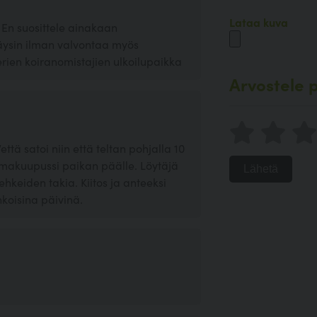
Lataa kuva
 En suosittele ainakaan
a täysin ilman valvontaa myös
erien koiranomistajien ulkoilupaikka
Arvostele p
ttä satoi niin että teltan pohjalla 10
 makuupussi paikan päälle. Löytäjä
Lähetä
ehkeiden takia. Kiitos ja anteeksi
oisina päivinä.