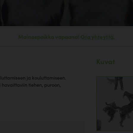
Mainospaikka vapaana!
Ota yhteyttä.
Kuvat
iluttamiseen ja kouluttamiseen.
 havaittaviin tiehen, puroon,