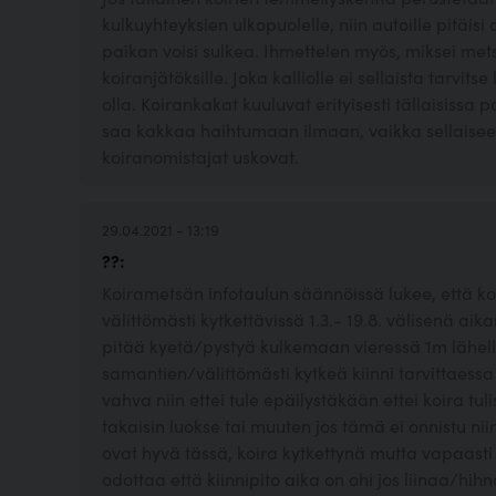
kulkuyhteyksien ulkopuolelle, niin autoille pitäisi
paikan voisi sulkea. Ihmettelen myös, miksei mets
koiranjätöksille. Joka kalliolle ei sellaista tarvit
olla. Koirankakat kuuluvat erityisesti tällaisissa 
saa kakkaa haihtumaan ilmaan, vaikka sellaiseen
koiranomistajat uskovat.
29.04.2021 - 13:19
??:
Koirametsän infotaulun säännöissä lukee, että koi
välittömästi kytkettävissä 1.3.- 19.8. välisenä aik
pitää kyetä/pystyä kulkemaan vieressä 1m lähel
samantien/välittömästi kytkeä kiinni tarvittaessa 
vahva niin ettei tule epäilystäkään ettei koira tul
takaisin luokse tai muuten jos tämä ei onnistu niin
ovat hyvä tässä, koira kytkettynä mutta vapaasti s
odottaa että kiinnipito aika on ohi jos liinaa/hih