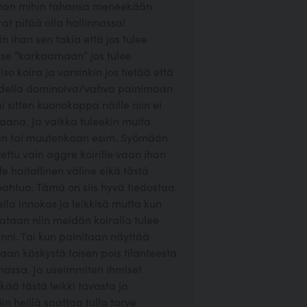
 ihan mihin tahansa meneekään
irat pitää olla hallinnassa!
n ihan sen takia että jos tulee
ääse ”karkaamaan” jos tulee
 iso koira ja varsinkin jos tietää että
 todella dominoiva/vahva painimaan
i sitten kuonokoppa näille niin ei
aana. Ja vaikka tuleekin muita
aan tai muutenkaan esim. Syömään
tettu vain aggre koirille vaan ihan
le haitallinen väline eikä tästä
apahtua. Tämä on siis hyvä tiedostaa.
ella innokas ja leikkisä mutta kun
dataan niin meidän koiralla tulee
inni. Tai kun painitaan näyttää
aan käskystä toisen pois tilanteesta
linassa. Ja useimmiten ihmiset
kää tästä leikki tavasta ja
n heillä saattaa tulla tarve