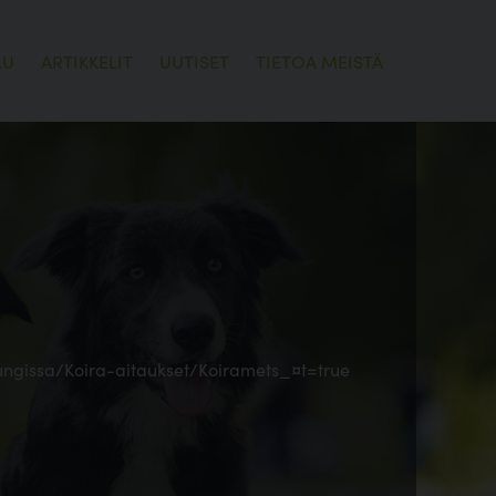
LU
ARTIKKELIT
UUTISET
TIETOA MEISTÄ
pungissa/Koira-aitaukset/Koiramets_¤t=true