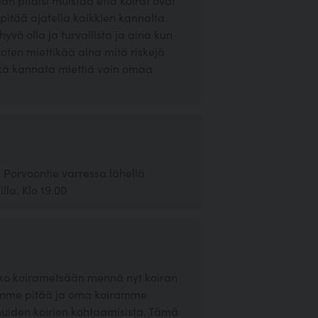
n pitäisi muistaa että koirat ovat
 pitää ajatella kaikkien kannalta
hyvö olla ja turvallista ja aina kun
Joten miettikää aina mitä riskejä
ikä kannata miettiä vain omaa
 Porvoontie varressa lähellä
lla. Klo 19.00
voiko koirametsään mennä nyt koiran
simme pitää ja oma koiramme
uiden koirien kohtaamisista. Tämä