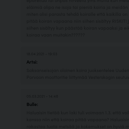
epäreilua tai onpas hirveetä yms mutta kun meidä
eläimiä olipa ne isoja tai pieniä koiria ja meidän
miten olisi parasta tehdä koiralle että kaikilla on 
pitää koiran vapaana niin siihen sisältyy RISKIT! 
siihen sisältyy kun päästää koiran vapaaksi ja e
koiraa vaan muitakin??????
18.04.2021 - 19:03
Artsi:
Saksanseisojan oloinen koira juoksentelee Uuden
Porvoon moottoritie liittymää Vesterskogin seutuvi
05.03.2021 - 14:48
Bulle:
Haluaisin tietää kun laki tuli voimaan 1.3. että 
kanssa niin että koiraa pitää vapaana? Haluai
rakastaa tuota metsää ja kokemukset on hyviä m