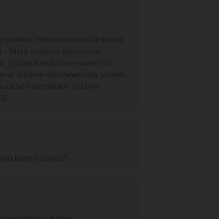
a paikka! Vaikka muissa tilanteissa
in - tässä uudessa tilanteessa -
ua. Ja koska mulla on muuten niin
an ei alkanut rähistelemään. Jossain
kuuntelin isäntääkin ja kävin
ää!
niitä korjattua pois?
 "metsään", julkisten