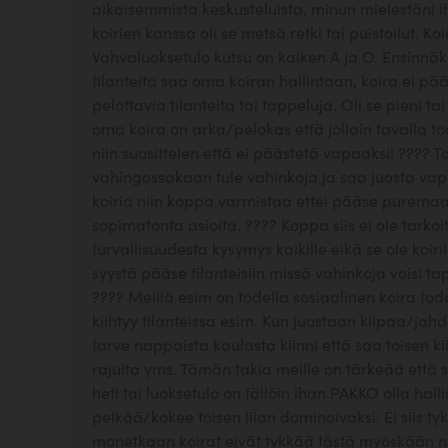
aikaisemmista keskusteluista, minun mielestäni
koirien kanssa oli se metsä retki tai puistoilut. Ko
Vahvaluoksetulo kutsu on kaiken A ja O. Ensinnäki
tilanteita saa oma koiran hallintaan, koira ei p
pelottavia tilanteita tai tappeluja. Oli se pieni tai
oma koira on arka/pelokas että jollain tavalla
niin suosittelen että ei päästetä vapaaksi! ???? Ta
vahingossakaan tule vahinkoja ja saa juosta vap
koiria niin koppa varmistaa ettei pääse purem
sopimatonta asioita. ???? Koppa siis ei ole tarkoi
turvallisuudesta kysymys kaikille eikä se ole koiril
syystä pääse tilanteisiin missä vahinkoja voisi t
???? Meillä esim on todella sosiaalinen koira tod
kiihtyy tilanteissa esim. Kun juostaan kilpaa/jah
tarve nappaista kaulasta kiinni että saa toisen ki
rajulta yms. Tämän takia meille on tärkeää että s
heti tai luoksetulo on tällöin ihan PAKKO olla hal
pelkää/kokee toisen liian dominoivaksi. Ei siis tyk
monetkaan koirat eivät tykkää tästä myöskään nii