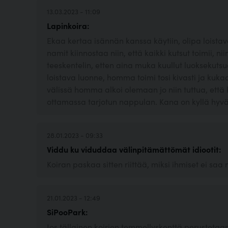
13.03.2023 - 11:09
Lapinkoira:
Ekaa kertaa isännän kanssa käytiin, olipa loistav
namit kiinnostaa niin, että kaikki kutsut toimii, ni
teeskentelin, etten aina muka kuullut luoksekuts
loistava luonne, homma toimi tosi kivasti ja kuka
välissä homma alkoi olemaan jo niin tuttua, että 
ottamassa tarjotun nappulan. Kana on kyllä hyv
28.01.2023 - 09:33
Viddu ku viduddaa välinpitämättömät idiootit:
Koiran paskaa sitten riittää, miksi ihmiset ei saa 
21.01.2023 - 12:49
SiPooPark:
Jos tällainen koirien temmellyskenttä perustetaan