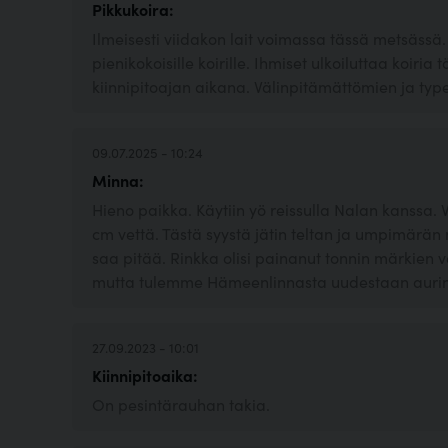
Pikkukoira:
Ilmeisesti viidakon lait voimassa tässä metsässä.
pienikokoisille koirille. Ihmiset ulkoiluttaa koiri
kiinnipitoajan aikana. Välinpitämättömien ja typ
09.07.2025 - 10:24
Minna:
Hieno paikka. Käytiin yö reissulla Nalan kanssa. Ve
cm vettä. Tästä syystä jätin teltan ja umpimärän
saa pitää. Rinkka olisi painanut tonnin märkien v
mutta tulemme Hämeenlinnasta uudestaan aurink
27.09.2023 - 10:01
Kiinnipitoaika:
On pesintärauhan takia.