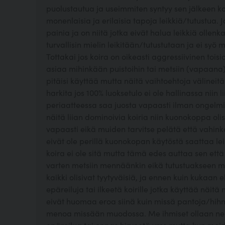
puolustautua ja useimmiten syntyy sen jälkeen koi
monenlaisia ja erilaisia tapoja leikkiä/tutustua. 
painia ja on niitä jotka eivät halua leikkiä olle
turvallisin mielin leikitään/tutustutaan ja ei syö
Tottakai jos koira on oikeasti aggressiivinen tois
asiaa mihinkään puistoihin tai metsiin (vapaana)?
pitäisi käyttää mutta näitä vaihtoehtoja välineit
harkita jos 100% luoksetulo ei ole hallinassa niin 
periaatteessa saa juosta vapaasti ilman ongelmia v
näitä liian dominoivia koiria niin kuonokoppa oli
vapaasti eikä muiden tarvitse pelätä että vahinko
eivät ole perillä kuonokopan käytöstä saattaa le
koira ei ole sitä mutta tämä edes auttaa sen että
varten metsiin mennäänkin eikä tutustuakseen muih
kaikki olisivat tyytyväisiä, ja ennen kuin kukaan 
epäreiluja tai ilkeetä koirille jotka käyttää näitä 
eivät huomaa eroa siinä kuin missä pantoja/hihn
menoa missään muodossa. Me ihmiset ollaan ne j