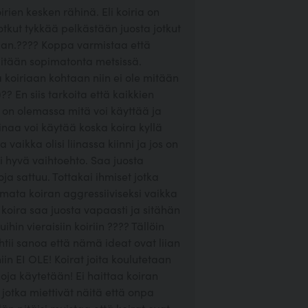
rien kesken rähinä. Eli koiria on
Jotkut tykkää pelkästään juosta jotkut
nkaan.???? Koppa varmistaa että
 mitään sopimatonta metsissä.
ia koiriaan kohtaan niin ei ole mitään
? En siis tarkoita että kaikkien
ä on olemassa mitä voi käyttää ja
liinaa voi käytää koska koira kyllä
aikka olisi liinassa kiinni ja jos on
si hyvä vaihtoehto. Saa juosta
ja sattuu. Tottakai ihmiset jotka
imata koiran aggressiiviseksi vaikka
 koira saa juosta vapaasti ja sitähän
in vieraisiin koiriin ???? Tällöin
ehtii sanoa että nämä ideat ovat liian
niin EI OLE! Koirat joita koulutetaan
oja käytetään! Ei haittaa koiran
otka miettivät näitä että onpa