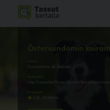
Östersundomin koira
Osoite:
Puroniityntie 38, Helsinki
Verkkosivu:
http://www.hel.fi/wps/portal/Rakennusvirast
Arvioinnit:
3.25, 28 ääntä