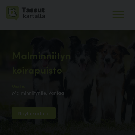
Malminniityn
koirapuisto
Osoite:
Malminniityntie, Vantaa
Näytä kartalla