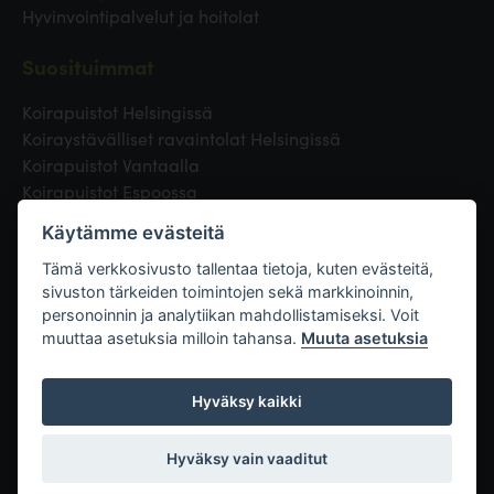
Hyvinvointipalvelut ja hoitolat
Suosituimmat
Koirapuistot Helsingissä
Koiraystävälliset ravaintolat Helsingissä
Koirapuistot Vantaalla
Koirapuistot Espoossa
Koirapuistot Turussa
Käytämme evästeitä
Eläinlääkäri Helsingissä
Koirapuistot Tampereella
Tämä verkkosivusto tallentaa tietoja, kuten evästeitä,
sivuston tärkeiden toimintojen sekä markkinoinnin,
personoinnin ja analytiikan mahdollistamiseksi. Voit
Linkit
muuttaa asetuksia milloin tahansa.
Muuta asetuksia
Hyväksy kaikki
Hyväksy vain vaaditut