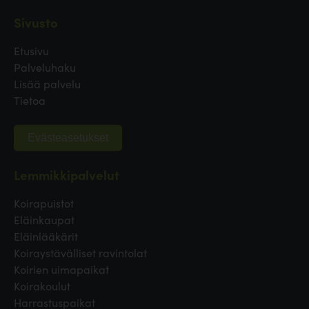
Sivusto
Etusivu
Palveluhaku
Lisää palvelu
Tietoa
Evästeasetukset
Lemmikkipalvelut
Koirapuistot
Eläinkaupat
Eläinlääkärit
Koiraystävälliset ravintolat
Koirien uimapaikat
Koirakoulut
Harrastuspaikat