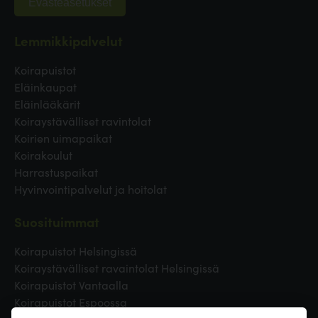
Evästeasetukset
Lemmikkipalvelut
Koirapuistot
Eläinkaupat
Eläinlääkärit
Koiraystävälliset ravintolat
Koirien uimapaikat
Koirakoulut
Harrastuspaikat
Hyvinvointipalvelut ja hoitolat
Suosituimmat
Koirapuistot Helsingissä
Koiraystävälliset ravaintolat Helsingissä
Koirapuistot Vantaalla
Koirapuistot Espoossa