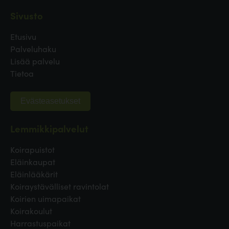
Sivusto
Etusivu
Palveluhaku
Lisää palvelu
Tietoa
Evästeasetukset
Lemmikkipalvelut
Koirapuistot
Eläinkaupat
Eläinlääkärit
Koiraystävälliset ravintolat
Koirien uimapaikat
Koirakoulut
Harrastuspaikat