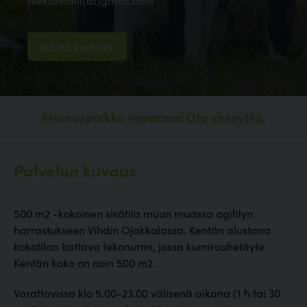
hiekanhalli(at)gmail.com
Näytä kartalla
Mainospaikka vapaana!
Ota yhteyttä.
Palvelun kuvaus
500 m2 -kokoinen sisätila muun muassa agilityn
harrastukseen Vihdin Ojakkalassa. Kentän alustana
kokotilan kattava tekonurmi, jossa kumirouhetäyte.
Kentän koko on noin 500 m2.
Varattavissa klo 5.00-23.00 välisenä aikana (1 h tai 30