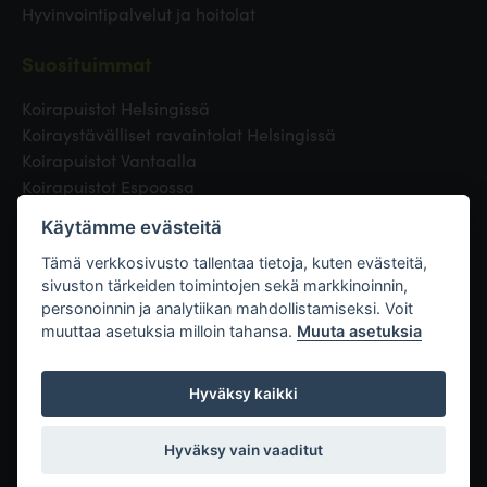
Hyvinvointipalvelut ja hoitolat
Suosituimmat
Koirapuistot Helsingissä
Koiraystävälliset ravaintolat Helsingissä
Koirapuistot Vantaalla
Koirapuistot Espoossa
Koirapuistot Turussa
Käytämme evästeitä
Eläinlääkäri Helsingissä
Koirapuistot Tampereella
Tämä verkkosivusto tallentaa tietoja, kuten evästeitä,
sivuston tärkeiden toimintojen sekä markkinoinnin,
personoinnin ja analytiikan mahdollistamiseksi. Voit
Linkit
muuttaa asetuksia milloin tahansa.
Muuta asetuksia
Hyväksy kaikki
Hyväksy vain vaaditut