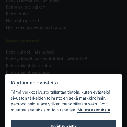
Koirien uimapaikat
Koirakoulut
Harrastuspaikat
Hyvinvointipalvelut ja hoitolat
Suosituimmat
Koirapuistot Helsingissä
Koiraystävälliset ravaintolat Helsingissä
Koirapuistot Vantaalla
Koirapuistot Espoossa
Koirapuistot Turussa
Käytämme evästeitä
Eläinlääkäri Helsingissä
Koirapuistot Tampereella
Tämä verkkosivusto tallentaa tietoja, kuten evästeitä,
sivuston tärkeiden toimintojen sekä markkinoinnin,
personoinnin ja analytiikan mahdollistamiseksi. Voit
Linkit
muuttaa asetuksia milloin tahansa.
Muuta asetuksia
Hyväksy kaikki