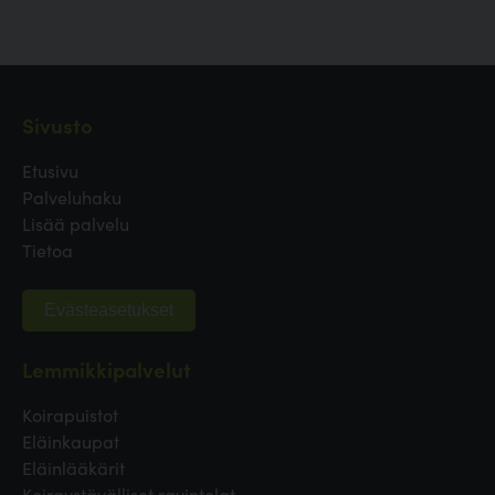
Sivusto
Etusivu
Palveluhaku
Lisää palvelu
Tietoa
Evästeasetukset
Lemmikkipalvelut
Koirapuistot
Eläinkaupat
Eläinlääkärit
Koiraystävälliset ravintolat