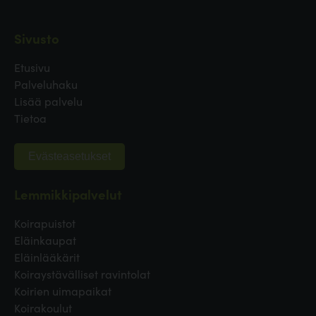
Sivusto
Etusivu
Palveluhaku
Lisää palvelu
Tietoa
Evästeasetukset
Lemmikkipalvelut
Koirapuistot
Eläinkaupat
Eläinlääkärit
Koiraystävälliset ravintolat
Koirien uimapaikat
Koirakoulut