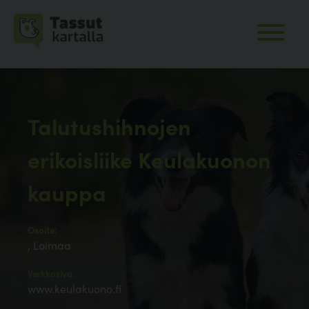
Talutushihnojen
erikoisliike Keulakuonon
kauppa
Osoite:
, Loimaa
Verkkosivu:
www.keulakuono.fi