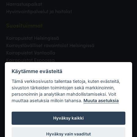
Harrastuspaikat
Hyvinvointipalvelut ja hoitolat
Suosituimmat
Koirapuistot Helsingissä
Koiraystävälliset ravaintolat Helsingissä
Koirapuistot Vantaalla
Koirapuistot Espoossa
Koirapuistot Turussa
Käytämme evästeitä
Eläinlääkäri Helsingissä
Koirapuistot Tampereella
Tämä verkkosivusto tallentaa tietoja, kuten evästeitä,
sivuston tärkeiden toimintojen sekä markkinoinnin,
personoinnin ja analytiikan mahdollistamiseksi. Voit
Linkit
muuttaa asetuksia milloin tahansa.
Muuta asetuksia
Hyväksy kaikki
Hyväksy vain vaaditut