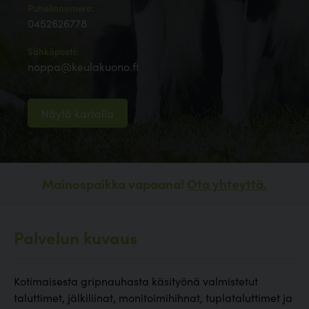
Puhelinnumero:
0452626778
Sähköposti:
noppa@keulakuono.fi
Näytä kartalla
Mainospaikka vapaana!
Ota yhteyttä.
Palvelun kuvaus
Kotimaisesta gripnauhasta käsityönä valmistetut
taluttimet, jälkiliinat, monitoimihihnat, tuplataluttimet ja