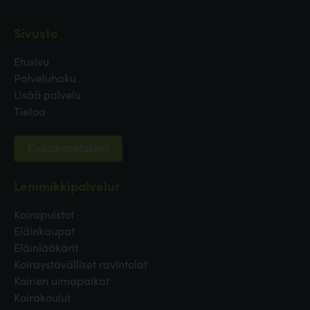
Sivusto
Etusivu
Palveluhaku
Lisää palvelu
Tietoa
Evästeasetukset
Lemmikkipalvelut
Koirapuistot
Eläinkaupat
Eläinlääkärit
Koiraystävälliset ravintolat
Koirien uimapaikat
Koirakoulut