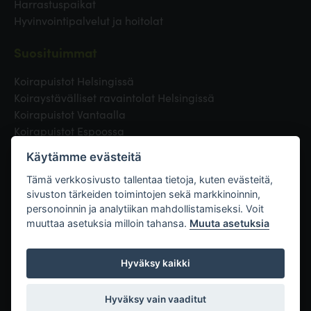
Harrastuspaikat
Hyvinvointipalvelut ja hoitolat
Suosituimmat
Koirapuistot Helsingissä
Koiraystävälliset ravaintolat Helsingissä
Koirapuistot Vantaalla
Koirapuistot Espoossa
Koirapuistot Turussa
Käytämme evästeitä
Eläinlääkäri Helsingissä
Koirapuistot Tampereella
Tämä verkkosivusto tallentaa tietoja, kuten evästeitä,
sivuston tärkeiden toimintojen sekä markkinoinnin,
personoinnin ja analytiikan mahdollistamiseksi. Voit
Linkit
muuttaa asetuksia milloin tahansa.
Muuta asetuksia
Hyväksy kaikki
Hyväksy vain vaaditut