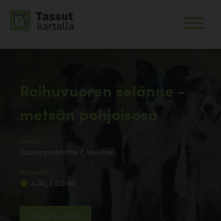
Roihuvuoren selänne -
metsän pohjoisosa
Osoite:
Vuorenpeikontie 7, Helsinki
Arvioinnit:
4.00, 1 ääntä
Näytä kartalla