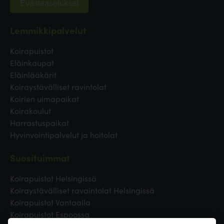
Evästeasetukset
Lemmikkipalvelut
Koirapuistot
Eläinkaupat
Eläinlääkärit
Koiraystävälliset ravintolat
Koirien uimapaikat
Koirakoulut
Harrastuspaikat
Hyvinvointipalvelut ja hoitolat
Suosituimmat
Koirapuistot Helsingissä
Koiraystävälliset ravaintolat Helsingissä
Koirapuistot Vantaalla
Koirapuistot Espoossa