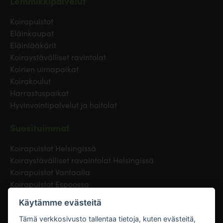
Lemmikkipalvelut
Koirapuistot
Eläinkaupat
Eläinlääkärit
Koiraystävälliset ravintolat
Koirien uimapaikat
Koirakoulut
Harrastuspaikat
Hyvinvointipalvelut ja hoitolat
Suosituimmat
Koirapuistot Helsingissä
Koiraystävälliset ravaintolat Helsingissä
Koirapuistot Vantaalla
Koirapuistot Espoossa
Koirapuistot Turussa
Käytämme evästeitä
Eläinlääkäri Helsingissä
Koirapuistot Tampereella
Tämä verkkosivusto tallentaa tietoja, kuten evästeitä,