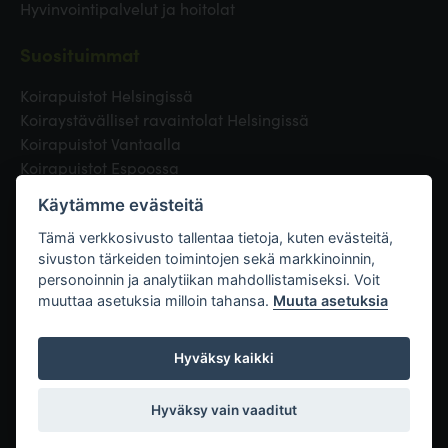
Hyvinvointipalvelut ja hoitolat
Suosituimmat
Koirapuistot Helsingissä
Koiraystävälliset ravaintolat Helsingissä
Koirapuistot Vantaalla
Koirapuistot Espoossa
Koirapuistot Turussa
Käytämme evästeitä
Eläinlääkäri Helsingissä
Koirapuistot Tampereella
Tämä verkkosivusto tallentaa tietoja, kuten evästeitä,
sivuston tärkeiden toimintojen sekä markkinoinnin,
personoinnin ja analytiikan mahdollistamiseksi. Voit
Linkit
muuttaa asetuksia milloin tahansa.
Muuta asetuksia
Hyväksy kaikki
Hyväksy vain vaaditut