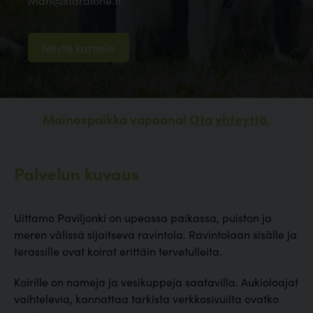
Mari@staralone.fi
Näytä kartalla
Mainospaikka vapaana!
Ota yhteyttä.
Palvelun kuvaus
Uittamo Paviljonki on upeassa paikassa, puiston ja
meren välissä sijaitseva ravintola. Ravintolaan sisälle ja
terassille ovat koirat erittäin tervetulleita.
Koirille on nameja ja vesikuppeja saatavilla. Aukioloajat
vaihtelevia, kannattaa tarkista verkkosivuilta ovatko