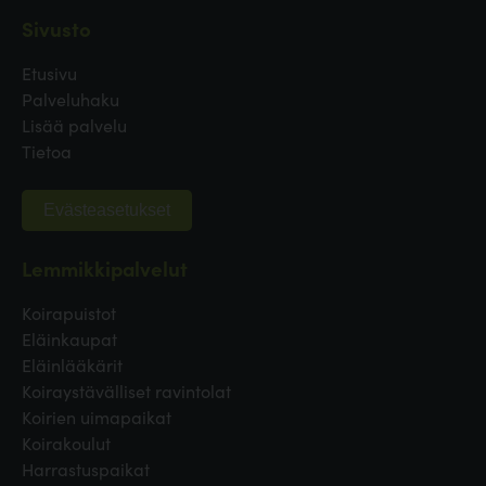
Sivusto
Etusivu
Palveluhaku
Lisää palvelu
Tietoa
Evästeasetukset
Lemmikkipalvelut
Koirapuistot
Eläinkaupat
Eläinlääkärit
Koiraystävälliset ravintolat
Koirien uimapaikat
Koirakoulut
Harrastuspaikat