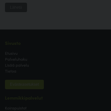
Lähetä
Sivusto
Etusivu
Palveluhaku
Lisää palvelu
Tietoa
Evästeasetukset
Lemmikkipalvelut
Koirapuistot