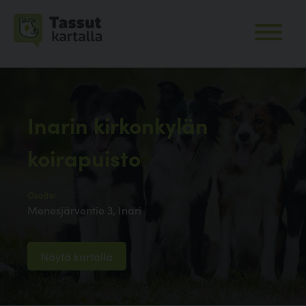
Inarin kirkonkylän
koirapuisto
Osoite:
Menesjärventie 3, Inari
Näytä kartalla