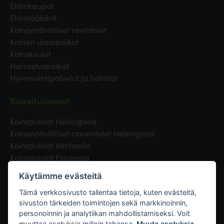
Eläinkaupat
Eläinlääkärit
Koiraystävälliset ravintolat
Koirien uimapaikat
Koirakoulut
Harrastuspaikat
Hyvinvointipalvelut ja hoitolat
Suosituimmat
Koirapuistot Helsingissä
Koiraystävälliset ravaintolat Helsingissä
Koirapuistot Vantaalla
Koirapuistot Espoossa
Koirapuistot Turussa
Käytämme evästeitä
Eläinlääkäri Helsingissä
Koirapuistot Tampereella
Tämä verkkosivusto tallentaa tietoja, kuten evästeitä,
sivuston tärkeiden toimintojen sekä markkinoinnin,
personoinnin ja analytiikan mahdollistamiseksi. Voit
Linkit
muuttaa asetuksia milloin tahansa.
Muuta asetuksia