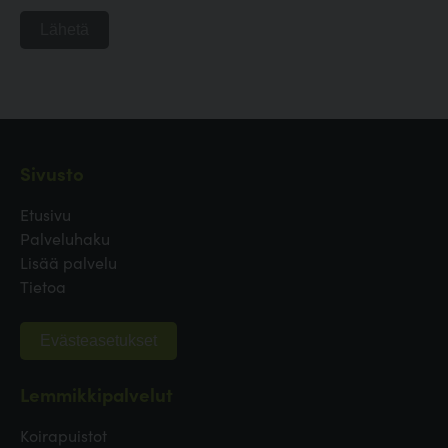
Lähetä
Sivusto
Etusivu
Palveluhaku
Lisää palvelu
Tietoa
Evästeasetukset
Lemmikkipalvelut
Koirapuistot