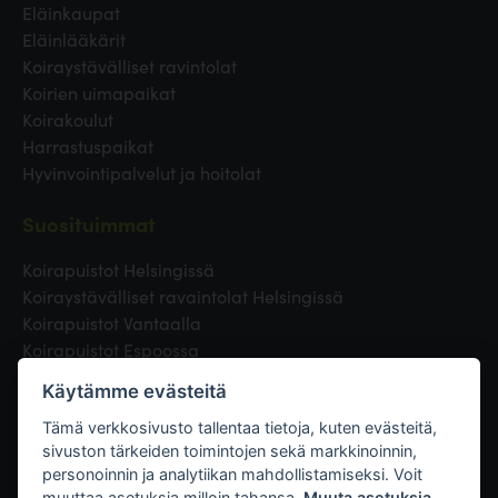
Eläinkaupat
Eläinlääkärit
Koiraystävälliset ravintolat
Koirien uimapaikat
Koirakoulut
Harrastuspaikat
Hyvinvointipalvelut ja hoitolat
Suosituimmat
Koirapuistot Helsingissä
Koiraystävälliset ravaintolat Helsingissä
Koirapuistot Vantaalla
Koirapuistot Espoossa
Koirapuistot Turussa
Käytämme evästeitä
Eläinlääkäri Helsingissä
Koirapuistot Tampereella
Tämä verkkosivusto tallentaa tietoja, kuten evästeitä,
sivuston tärkeiden toimintojen sekä markkinoinnin,
personoinnin ja analytiikan mahdollistamiseksi. Voit
Linkit
muuttaa asetuksia milloin tahansa.
Muuta asetuksia