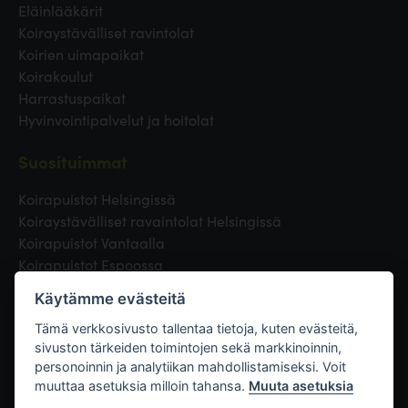
Eläinlääkärit
Koiraystävälliset ravintolat
Koirien uimapaikat
Koirakoulut
Harrastuspaikat
Hyvinvointipalvelut ja hoitolat
Suosituimmat
Koirapuistot Helsingissä
Koiraystävälliset ravaintolat Helsingissä
Koirapuistot Vantaalla
Koirapuistot Espoossa
Koirapuistot Turussa
Käytämme evästeitä
Eläinlääkäri Helsingissä
Koirapuistot Tampereella
Tämä verkkosivusto tallentaa tietoja, kuten evästeitä,
sivuston tärkeiden toimintojen sekä markkinoinnin,
personoinnin ja analytiikan mahdollistamiseksi. Voit
Linkit
muuttaa asetuksia milloin tahansa.
Muuta asetuksia