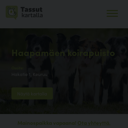
Haapamäen koirapuisto
Osoite:
Hakatie 1, Keuruu
Näytä kartalla
Mainospaikka vapaana!
Ota yhteyttä.