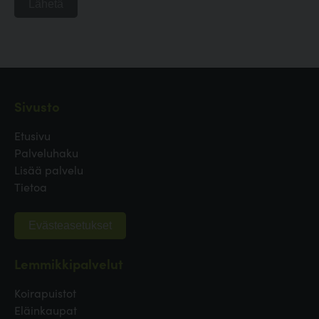
Lähetä
Sivusto
Etusivu
Palveluhaku
Lisää palvelu
Tietoa
Evästeasetukset
Lemmikkipalvelut
Koirapuistot
Eläinkaupat