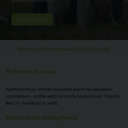
jyvaskyla@morton.fi
Näytä kartalla
Mainospaikka vapaana!
Ota yhteyttä.
Palvelun kuvaus
Konttiravintola Morton toivottaa koirat tervetulleiksi
ravintolaan- sisälle sekä terassille kesäaikaan. Tarjolla
Best in -herkkuja ja vettä.
Kerro oma mielipiteesi