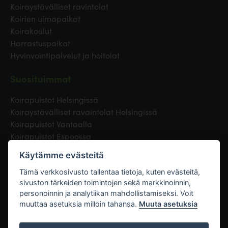
Koiraystävälliset ravintolat
Koirien uimapaikat
Koirakoulut
Harrastuspaikat
Hyvinvointipalvelut ja hoitolat
Suosituimmat
Koirapuistot Helsingissä
Koiraystävälliset ravaintolat Helsingissä
Koirapuistot Vantaalla
Koirapuistot Espoossa
Koirapuistot Turussa
Käytämme evästeitä
Eläinlääkäri Helsingissä
Koirapuistot Tampereella
Tämä verkkosivusto tallentaa tietoja, kuten evästeitä,
sivuston tärkeiden toimintojen sekä markkinoinnin,
personoinnin ja analytiikan mahdollistamiseksi. Voit
Linkit
muuttaa asetuksia milloin tahansa.
Muuta asetuksia