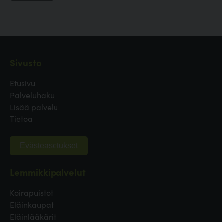
Sivusto
Etusivu
Palveluhaku
Lisää palvelu
Tietoa
Evästeasetukset
Lemmikkipalvelut
Koirapuistot
Eläinkaupat
Eläinlääkärit