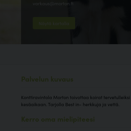
varkaus@morton.fi
Näytä kartalla
Palvelun kuvaus
Konttiravintola Morton toivottaa koirat tervetulleiksi
kesäaikaan. Tarjolla Best in- herkkuja ja vettä.
Kerro oma mielipiteesi