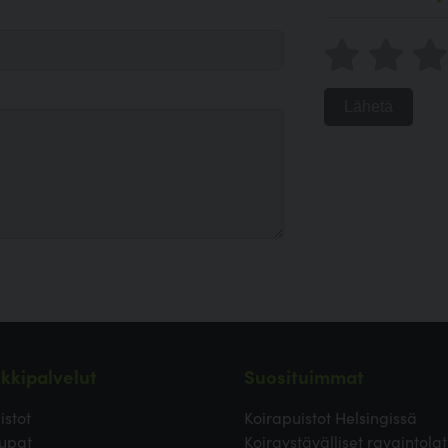
Lähetä
kkipalvelut
Suosituimmat
istot
Koirapuistot Helsingissä
upat
Koiraystävälliset ravaintolat