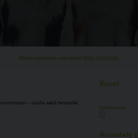
Mainospaikka vapaana!
Ota yhteyttä.
Kuvat
 ravintolaan - sisälle sekä terassille
Lataa kuva
Arvostele p