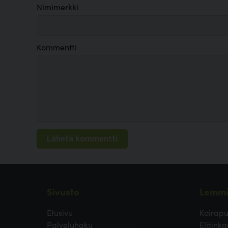
Nimimerkki
Kommentti
Sivusto
Lemmi
Etusivu
Koirapu
Palveluhaku
Eläinka