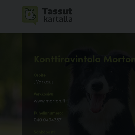
Konttiravintola Morto
Osoite:
, Varkaus
Verkkosivu:
www.morton.fi
Puhelinnumero:
040 0494387
Sähköposti: