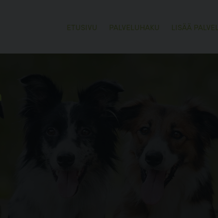
ETUSIVU
PALVELUHAKU
LISÄÄ PALVE
n