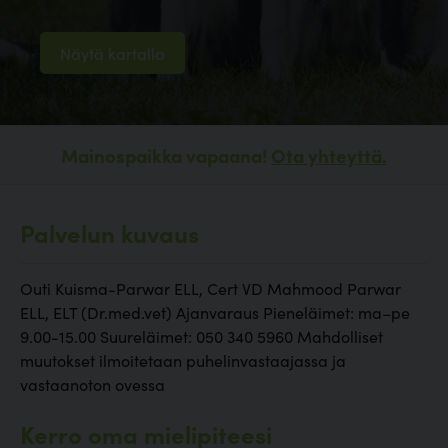
Näytä kartalla
Mainospaikka vapaana!
Ota yhteyttä.
Palvelun kuvaus
Outi Kuisma-Parwar ELL, Cert VD Mahmood Parwar
ELL, ELT (Dr.med.vet) Ajanvaraus Pieneläimet: ma–pe
9.00-15.00 Suureläimet: 050 340 5960 Mahdolliset
muutokset ilmoitetaan puhelinvastaajassa ja
vastaanoton ovessa
Kerro oma mielipiteesi