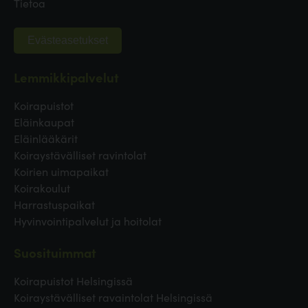
Tietoa
Evästeasetukset
Lemmikkipalvelut
Koirapuistot
Eläinkaupat
Eläinlääkärit
Koiraystävälliset ravintolat
Koirien uimapaikat
Koirakoulut
Harrastuspaikat
Hyvinvointipalvelut ja hoitolat
Suosituimmat
Koirapuistot Helsingissä
Koiraystävälliset ravaintolat Helsingissä