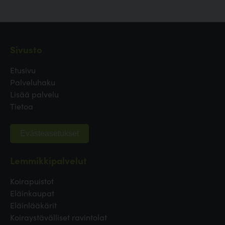
Sivusto
Etusivu
Palveluhaku
Lisää palvelu
Tietoa
Evästeasetukset
Lemmikkipalvelut
Koirapuistot
Eläinkaupat
Eläinlääkärit
Koiraystävälliset ravintolat