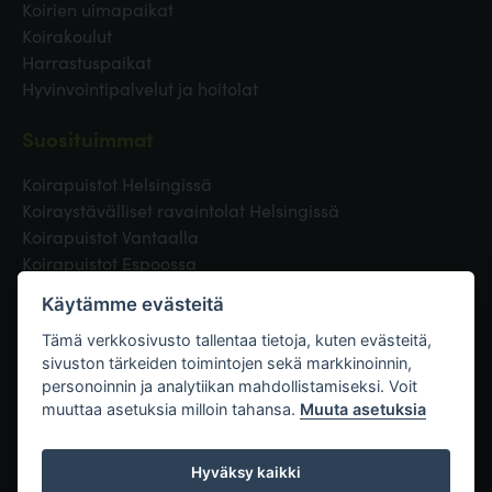
Koirien uimapaikat
Koirakoulut
Harrastuspaikat
Hyvinvointipalvelut ja hoitolat
Suosituimmat
Koirapuistot Helsingissä
Koiraystävälliset ravaintolat Helsingissä
Koirapuistot Vantaalla
Koirapuistot Espoossa
Koirapuistot Turussa
Käytämme evästeitä
Eläinlääkäri Helsingissä
Koirapuistot Tampereella
Tämä verkkosivusto tallentaa tietoja, kuten evästeitä,
sivuston tärkeiden toimintojen sekä markkinoinnin,
personoinnin ja analytiikan mahdollistamiseksi. Voit
Linkit
muuttaa asetuksia milloin tahansa.
Muuta asetuksia
Hyväksy kaikki