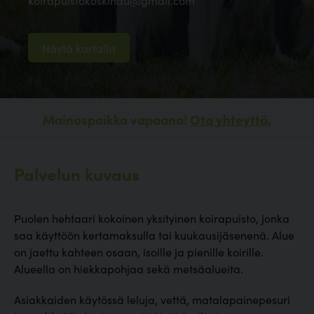
koirapuistokoskihau@gmail.com
Näytä kartalla
Mainospaikka vapaana!
Ota yhteyttä.
Palvelun kuvaus
Puolen hehtaari kokoinen yksityinen koirapuisto, jonka
saa käyttöön kertamaksulla tai kuukausijäsenenä. Alue
on jaettu kahteen osaan, isoille ja pienille koirille.
Alueella on hiekkapohjaa sekä metsäalueita.
Asiakkaiden käytössä leluja, vettä, matalapainepesuri