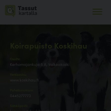
Koirapuisto Koskihau
Osoite:
Kerhomajankuja 5 A, Valkeakoski
Verkkosivu:
www.koskihau.fi
Puhelinnumero:
0445277773
Sähköposti: