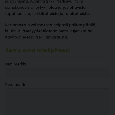
ja pyyhkeitä. Avoinna 24/7. Nettisivuilta ja
somekanavista löytyy tietoa järjestettävistä
tapahtumista, leikkitreffeistä ja rotutreffeistä.
Kertamaksun voi maksaa helposti paikan päällä,
kuukausijäsenyydet tilataan nettisivujen kautta.
Käyttöön ei tarvitse ajanvarausta.
Kerro oma mielipiteesi
Nimimerkki
Kommentti