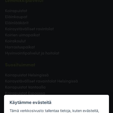
Lemmikkipalvelut
Koirapuistot
Eläinkaupat
Eläinlääkärit
Koiraystävälliset ravintolat
Koirien uimapaikat
Koirakoulut
Harrastuspaikat
Hyvinvointipalvelut ja hoitolat
Suosituimmat
Koirapuistot Helsingissä
Koiraystävälliset ravaintolat Helsingissä
Koirapuistot Vantaalla
Koirapuistot Espoossa
Koirapuistot Turussa
Käytämme evästeitä
Eläinlääkäri Helsingissä
Koirapuistot Tampereella
Tämä verkkosivusto tallentaa tietoja, kuten evästeitä,