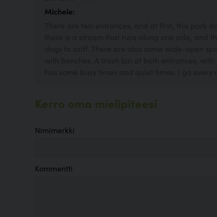
Michele:
There are two entrances, and at first, this park 
there is a stream that runs along one side, and t
dogs to sniff. There are also some wide-open sp
with benches. A trash bin at both entrances, with 
has some busy times and quiet times. I go every m
Kerro oma mielipiteesi
Nimimerkki
Kommentti