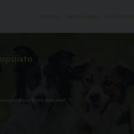
ETUSIVU
PALVELUHAKU
LISÄÄ PALVE
rapuisto
ra+kaupungissa/Koira-aitaukset