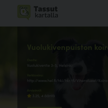
Vuolukivenpuiston koi
Osoite:
Vuolukiventie 3-5, Helsinki
Verkkosivu:
http://www.hel.fi/hki/hkr/fi/Viheralueet/Koi
Arvioinnit:
3.25, 4 ääntä