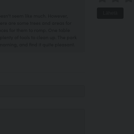
Lähetä
doesn't seem like much. However,
here are some trees and areas for
aces for them to romp. One table
plenty of tools to clean up. The park
orning, and find it quite pleasant.