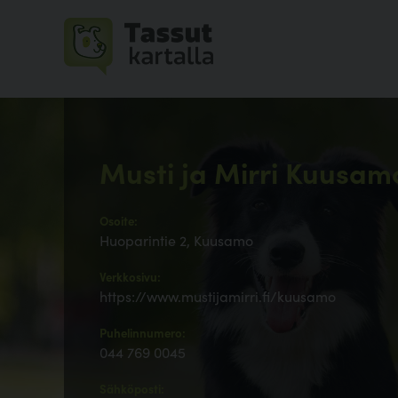
Musti ja Mirri Kuusam
Osoite:
Huoparintie 2, Kuusamo
Verkkosivu:
https://www.mustijamirri.fi/kuusamo
Puhelinnumero:
044 769 0045
Sähköposti: