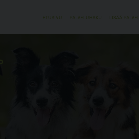
ETUSIVU
PALVELUHAKU
LISÄÄ PALVE
o