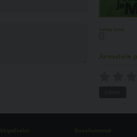
Lataa kuva
Arvostele p
Lähetä
kkipalvelut
Suosituimmat