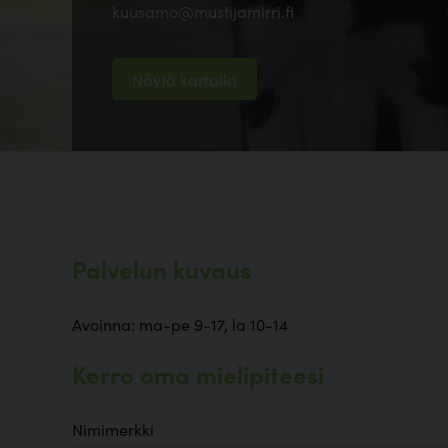
kuusamo@mustijamirri.fi
Näytä kartalla
Palvelun kuvaus
Avoinna: ma-pe 9-17, la 10-14
Kerro oma mielipiteesi
Nimimerkki