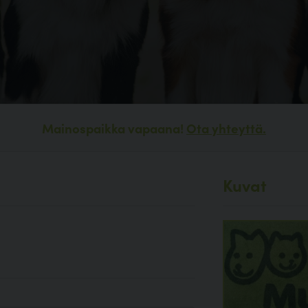
Mainospaikka vapaana!
Ota yhteyttä.
Kuvat