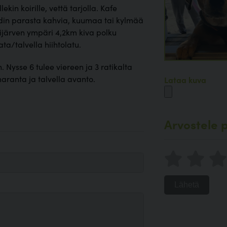
lekin koirille, vettä tarjolla. Kafe
din parasta kahvia, kuumaa tai kylmää
järven ympäri 4,2km kiva polku
ta/talvella hiihtolatu.
. Nysse 6 tulee viereen ja 3 ratikalta
aranta ja talvella avanto.
Lataa kuva
Arvostele p
Lähetä