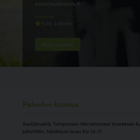
posti@kuikkakafe.fi
Arvioinnit:
5.00, 2 ääntä
Näytä kartalla
Palvelun kuvaus
Suolijärvellä, Tampereen Hervannassa Vuoreksen ku
päivittäin, talvikausi la+su klo 12-17.