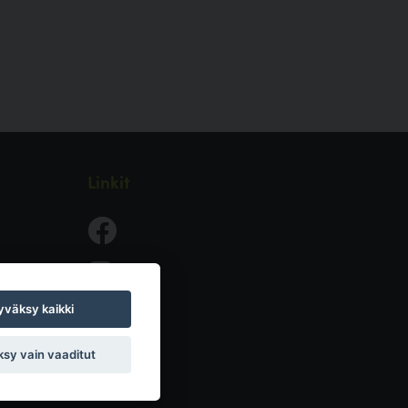
Linkit
väksy kaikki
sy vain vaaditut