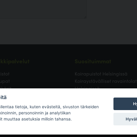
kkipalvelut
Suosituimmat
istot
Koirapuistot Helsingissä
upat
Koiraystävälliset ravaintolat
äkärit
Helsingissä
ävälliset ravintolat
Koirapuistot Vantaalla
itä
 uimapaikat
Koirapuistot Espoossa
Hy
lentaa tietoja, kuten evästeitä, sivuston tärkeiden
ulut
Koirapuistot Turussa
inoinnin, personoinnin ja analytiikan
uspaikat
Eläinlääkäri Helsingissä
Hyväk
it muuttaa asetuksia milloin tahansa.
ntipalvelut ja hoitolat
Koirapuistot Tampereella