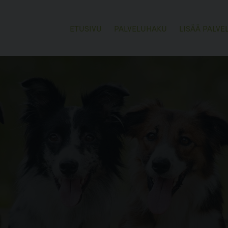
ETUSIVU
PALVELUHAKU
LISÄÄ PALVE