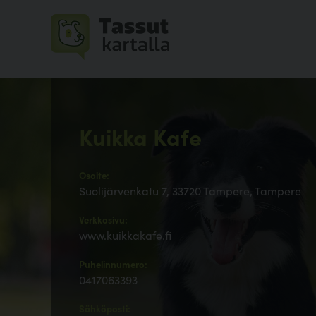
Kuikka Kafe
Osoite:
Suolijärvenkatu 7, 33720 Tampere, Tampere
Verkkosivu:
www.kuikkakafe.fi
Puhelinnumero:
0417063393
Sähköposti: