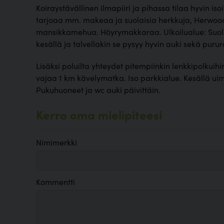
Koiraystävällinen ilmapiiri ja pihassa tilaa hyvin isoil
tarjoaa mm. makeaa ja suolaisia herkkuja, Herwoo
mansikkamehua. Höyrymakkaraa. Ulkoilualue: Suoli
kesällä ja talvellakin se pysyy hyvin auki sekä purura
Lisäksi poluilta yhteydet pitempiinkin lenkkipolkuihin
vajaa 1 km kävelymatka. Iso parkkialue. Kesällä uim
Pukuhuoneet ja wc auki päivittäin.
Kerro oma mielipiteesi
Nimimerkki
Kommentti