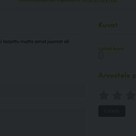
Kuvat
isi tarjottu mutta omat juomat oli
Lataa kuva
Arvostele p
Lähetä