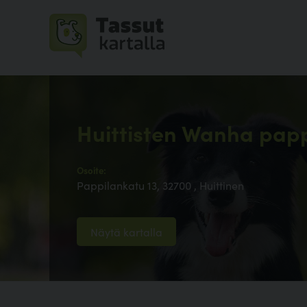
Huittisten Wanha papp
Osoite:
Pappilankatu 13, 32700 , Huittinen
Näytä kartalla