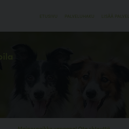
ETUSIVU
PALVELUHAKU
LISÄÄ PALVE
ila
Mainospaikka vapaana!
Ota yhteyttä.