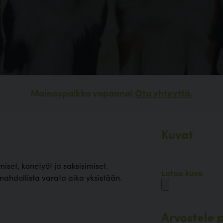
Mainospaikka vapaana!
Ota yhteyttä.
Kuvat
miset, konetyöt ja saksisimiset.
Lataa kuva
mahdollista varata aika yksistään.
Arvostele p