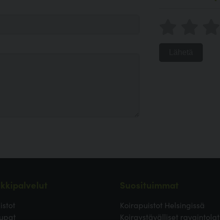
Lähetä
kkipalvelut
Suosituimmat
istot
Koirapuistot Helsingissä
upat
Koiraystävälliset ravaintolat