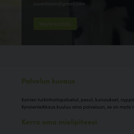
suventaian@gmail.com
Näytä kartalla
Palvelun kuvaus
Koirien turkinhoitopalvelut, pesut, kuivaukset, nyppi
Kynsienleikkaus kuuluu aina palveluun, se on myös 
Kerro oma mielipiteesi