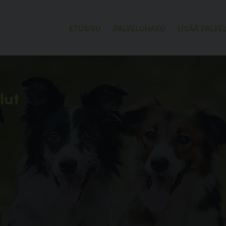
ETUSIVU
PALVELUHAKU
LISÄÄ PALVE
lut