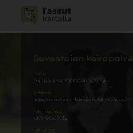
Suventaian koirapalve
Osoite:
Katiskontie 14, 95590 Tornio, Tornio
Verkkosivu:
https://suventaian-koirapalvelut.webnode.fi/
Puhelinnumero:
+358405553582
Sähköposti: