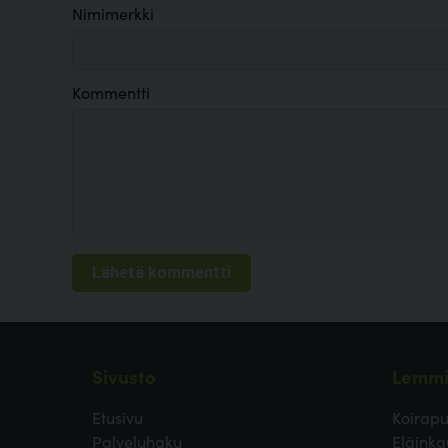
Nimimerkki
Kommentti
Sivusto
Lemmi
Etusivu
Koirapu
Palveluhaku
Eläinka