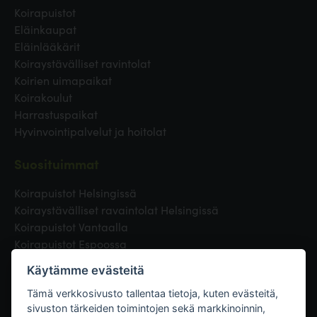
Koirapuistot
Eläinkaupat
Eläinlääkärit
Koiraystävälliset ravintolat
Koirien uimapaikat
Koirakoulut
Harrastuspaikat
Hyvinvointipalvelut ja hoitolat
Suosituimmat
Koirapuistot Helsingissä
Koiraystävälliset ravaintolat Helsingissä
Koirapuistot Vantaalla
Koirapuistot Espoossa
Koirapuistot Turussa
Käytämme evästeitä
Eläinlääkäri Helsingissä
Koirapuistot Tampereella
Tämä verkkosivusto tallentaa tietoja, kuten evästeitä,
sivuston tärkeiden toimintojen sekä markkinoinnin,