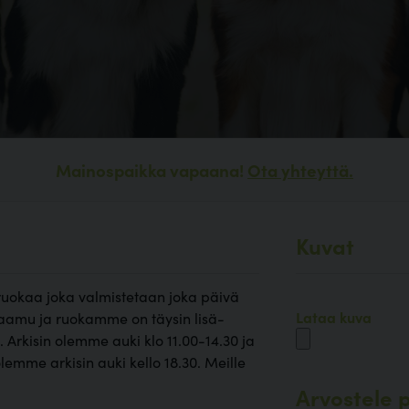
Mainospaikka vapaana!
Ota yhteyttä.
Kuvat
sruokaa joka valmistetaan joka päivä
Lataa kuva
 aamu ja ruokamme on täysin lisä-
Arkisin olemme auki klo 11.00-14.30 ja
lemme arkisin auki kello 18.30. Meille
Arvostele p