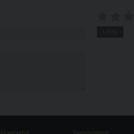
Lähetä
kkipalvelut
Suosituimmat