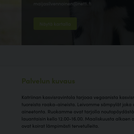
maijasilvennoinen@netti.fi
Näytä kartalla
Palvelun kuvaus
Katriinan kasvisravintola tarjoaa vegaanista kasvi
tuoreista raaka-aineista. Leivomme sämpylät joka
aineetonta. Ruokamme ovat tarjolla noutopöydästä. 
lauantaisin kello 12.00-16.00. Maaliskuusta alkaen o
ovat koirat lämpimästi tervetulleita.