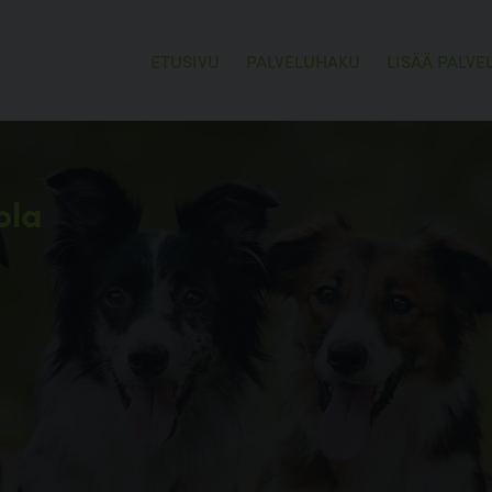
ETUSIVU
PALVELUHAKU
LISÄÄ PALVE
ola