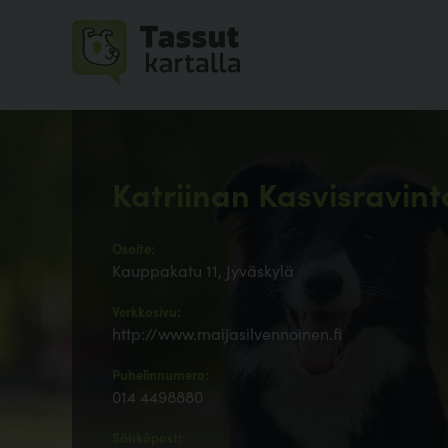
Katriinan Kasvisravint
Osoite:
Kauppakatu 11, Jyväskylä
Verkkosivu:
http://www.maijasilvennoinen.fi
Puhelinnumero:
014 4498880
Sähköposti: