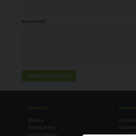
Kommentti
Sivusto
Lemmi
Etusivu
Koirapu
Palveluhaku
Eläinka
Lisää palvelu
Eläinlä