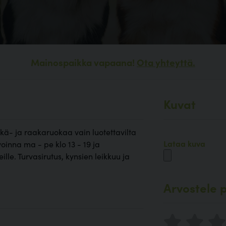
Mainospaikka vapaana!
Ota yhteyttä.
Kuvat
ärkä- ja raakaruokaa vain luotettavilta
Lataa kuva
Avoinna ma - pe klo 13 - 19 ja
lle. Turvasirutus, kynsien leikkuu ja
Arvostele p