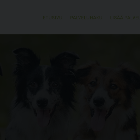
ETUSIVU
PALVELUHAKU
LISÄÄ PALVE