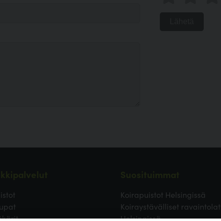
Lähetä
kkipalvelut
Suosituimmat
istot
Koirapuistot Helsingissä
upat
Koiraystävälliset ravaintolat
äkärit
Helsingissä