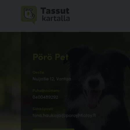
Pörö Pet
Osoite:
Nuijatie 12, Vantaa
Puhelinnumero:
0400489292
Sähköposti:
tiina.haukioja@poroyhtiotoy.fi