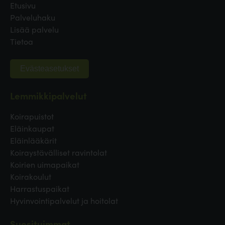
Etusivu
Palveluhaku
Lisää palvelu
Tietoa
Evästeasetukset
Lemmikkipalvelut
Koirapuistot
Eläinkaupat
Eläinlääkärit
Koiraystävälliset ravintolat
Koirien uimapaikat
Koirakoulut
Harrastuspaikat
Hyvinvointipalvelut ja hoitolat
Suosituimmat