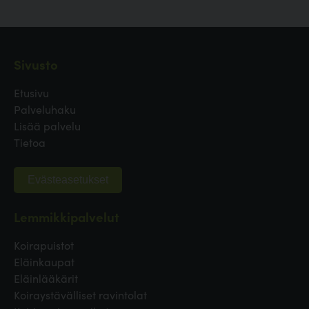
Sivusto
Etusivu
Palveluhaku
Lisää palvelu
Tietoa
Evästeasetukset
Lemmikkipalvelut
Koirapuistot
Eläinkaupat
Eläinlääkärit
Koiraystävälliset ravintolat