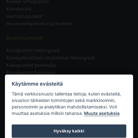
Koirien uimapaikat
Koirakoulut
Harrastuspaikat
Hyvinvointipalvelut ja hoitolat
Suosituimmat
Koirapuistot Helsingissä
Koiraystävälliset ravaintolat Helsingissä
Koirapuistot Vantaalla
Koirapuistot Espoossa
Koirapuistot Turussa
Käytämme evästeitä
Eläinlääkäri Helsingissä
Koirapuistot Tampereella
Tämä verkkosivusto tallentaa tietoja, kuten evästeitä,
sivuston tärkeiden toimintojen sekä markkinoinnin,
personoinnin ja analytiikan mahdollistamiseksi. Voit
Linkit
muuttaa asetuksia milloin tahansa.
Muuta asetuksia
Hyväksy kaikki