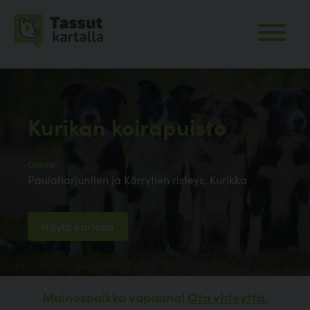
Kurikan koirapuisto
Osoite:
Paulaharjuntien ja Kärrytien risteys, Kurikka
Näytä kartalla
Mainospaikka vapaana!
Ota yhteyttä.