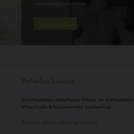
hauhealing@gmail.com
Näytä kartalla
Palvelun kuvaus
Koirahierontaa hoitotilassa Oitissa, tai kotikäyntinä 
https://vello.fi/koirahieronta-hauhealing/
Kerro oma mielipiteesi