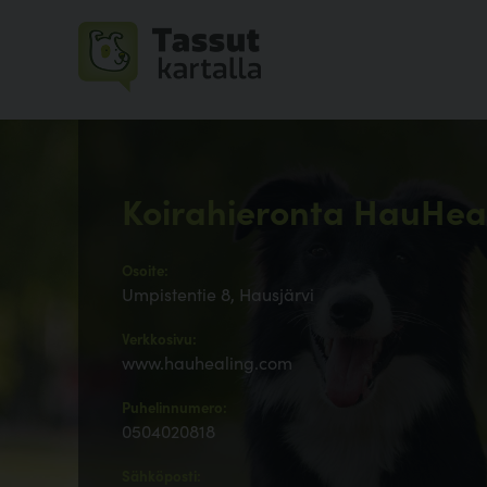
Koirahieronta HauHea
Osoite:
Umpistentie 8, Hausjärvi
Verkkosivu:
www.hauhealing.com
Puhelinnumero:
0504020818
Sähköposti: