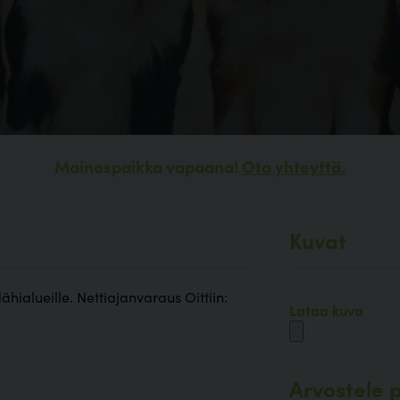
Mainospaikka vapaana!
Ota yhteyttä.
Kuvat
lähialueille. Nettiajanvaraus Oittiin:
Lataa kuva
Arvostele p