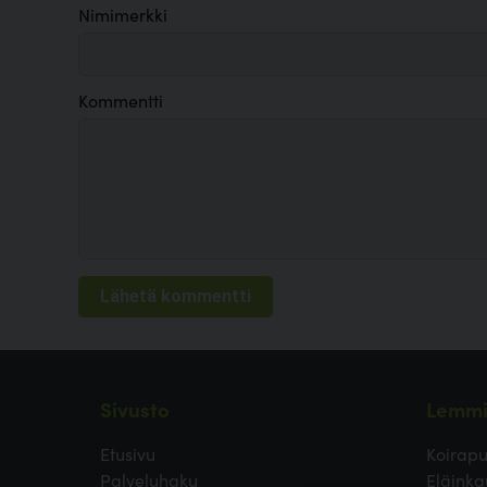
Nimimerkki
Kommentti
Sivusto
Lemmi
Etusivu
Koirapu
Palveluhaku
Eläinka