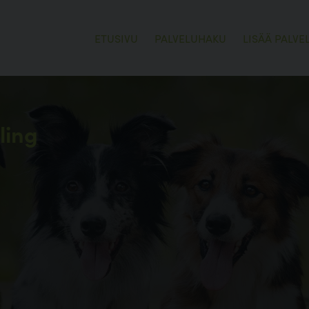
ETUSIVU
PALVELUHAKU
LISÄÄ PALVE
ling