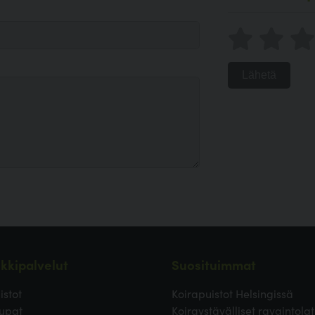
Lähetä
kkipalvelut
Suosituimmat
istot
Koirapuistot Helsingissä
upat
Koiraystävälliset ravaintolat