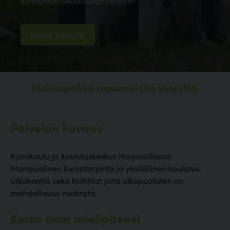
kunnonkoirakoulu@gmail.com
Näytä kartalla
Mainospaikka vapaana!
Ota yhteyttä.
Palvelun kuvaus
Koirakoulu ja koulutuskeskus Harjavallassa.
Monipuolinen kurssitarjonta ja yksilöllinen koulutus.
Ulkokenttä sekä hallitilat joita ulkopuolisten on
mahdollisuus vuokrata.
Kerro oma mielipiteesi