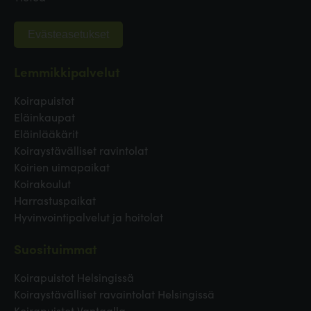
Evästeasetukset
Lemmikkipalvelut
Koirapuistot
Eläinkaupat
Eläinlääkärit
Koiraystävälliset ravintolat
Koirien uimapaikat
Koirakoulut
Harrastuspaikat
Hyvinvointipalvelut ja hoitolat
Suosituimmat
Koirapuistot Helsingissä
Koiraystävälliset ravaintolat Helsingissä
Koirapuistot Vantaalla