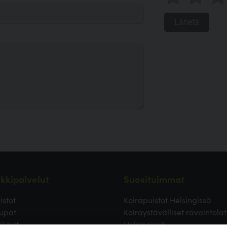
Lähetä
kkipalvelut
Suosituimmat
istot
Koirapuistot Helsingissä
upat
Koiraystävälliset ravaintolat
äkärit
Helsingissä