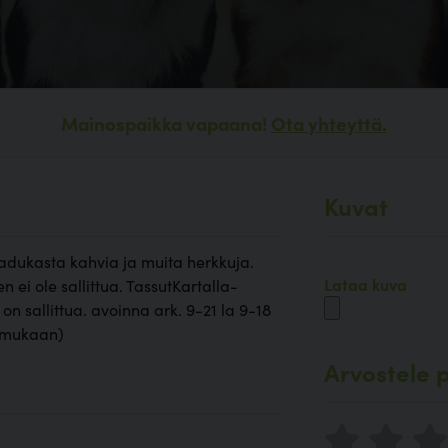
Mainospaikka vapaana!
Ota yhteyttä.
Kuvat
aadukasta kahvia ja muita herkkuja.
Lataa kuva
n ei ole sallittua. TassutKartalla-
on sallittua. avoinna ark. 9-21 la 9-18
n mukaan)
Arvostele p