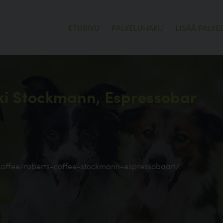
ETUSIVU
PALVELUHAKU
LISÄÄ PALVE
nki Stockmann, Espressobar
-coffee/roberts-coffee-stockmann-espressobaari/