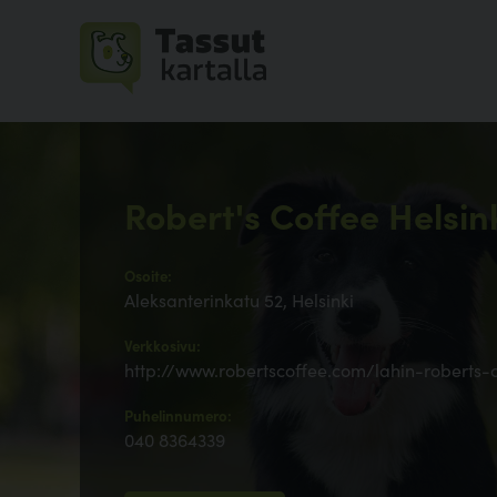
Robert's Coffee Helsi
Osoite:
Aleksanterinkatu 52, Helsinki
Verkkosivu:
http://www.robertscoffee.com/lahin-roberts
Puhelinnumero:
040 8364339