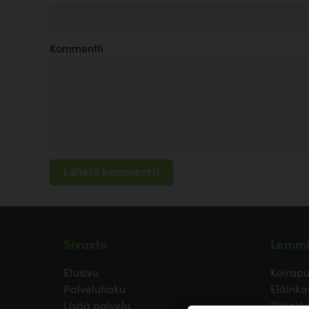
Kommentti
Sivusto
Lemmi
Etusivu
Koirapu
Palveluhaku
Eläinka
Lisää palvelu
Eläinlä