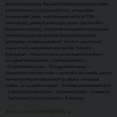
eläinlääkäriasema. Peruseläinlääkäripalvelujen lisäksi
palveluihimme kuuluvat myös mm. ortopediset
toimenpiteet (esim. murtumaoperaatiot ja TTA-
leikkaukset), pehmytosakirurgia (esim. sterilisaatiot,
kasvainten poistot), vatsaontelon/suoliston tähystykset,
hammaskirurgia ja viralliset terveystarkastukset
(poislukien silmätarkastukset). Klinikan varusteisiin
kuuluu myös vesijuoksumatto koirille. Palvelut: -
Rokotukset - Mikrosirutukset ja pentuetarkastukset -
Kirurgiset toimenpiteet - Sisätautien hoito -
Ultraäänitutkimukset - Röntgentutkimukset -
Eksoottisten eläinten hoito - Lemmikin ulkomaille vientiä
varten tarvittavat dokumentit ja ohjeet - Viralliset
lonkka- ja kyynärkuvaukset - Viralliset polvitarkastukset
- Laboratoriotutkimukset - Hammashoidot - Ortopedia
- Vesiterapia ja koirahieronta - Eutanasia
Kerro oma mielipiteesi