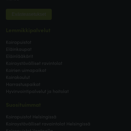
Evästeasetukset
Lemmikkipalvelut
Koirapuistot
Eläinkaupat
Eläinlääkärit
Koiraystävälliset ravintolat
Koirien uimapaikat
Koirakoulut
Harrastuspaikat
Hyvinvointipalvelut ja hoitolat
Suosituimmat
Koirapuistot Helsingissä
Koiraystävälliset ravaintolat Helsingissä
Koirapuistot Vantaalla