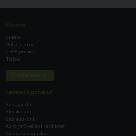
Sivusto
Etusivu
Palveluhaku
Lisää palvelu
Tietoa
Evästeasetukset
Lemmikkipalvelut
Koirapuistot
Eläinkaupat
Eläinlääkärit
Koiraystävälliset ravintolat
Koirien uimapaikat