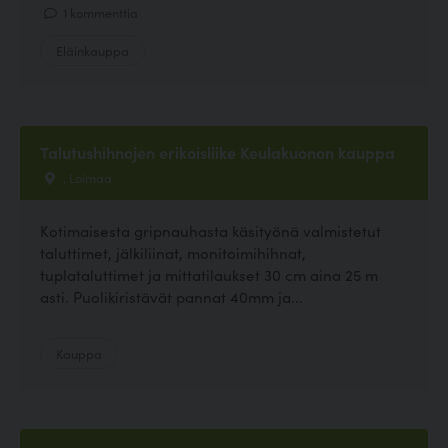
1 kommenttia
Eläinkauppa
Talutushihnojen erikoisliike Keulakuonon kauppa
, Loimaa
Kotimaisesta gripnauhasta käsityönä valmistetut
taluttimet, jälkiliinat, monitoimihihnat,
tuplataluttimet ja mittatilaukset 30 cm aina 25 m
asti. Puolikiristävät pannat 40mm ja...
Kauppa