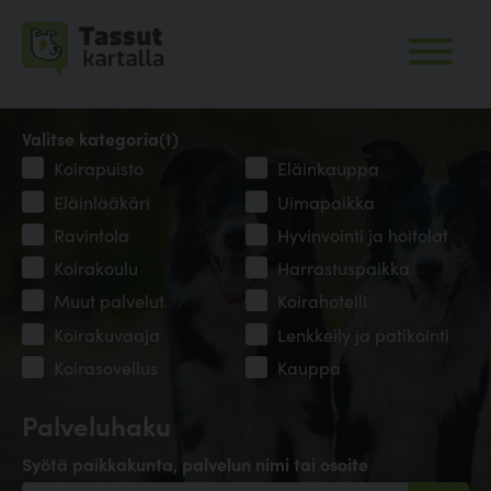
Valitse kategoria(t)
Koirapuisto
Eläinkauppa
Eläinlääkäri
Uimapaikka
Ravintola
Hyvinvointi ja hoitolat
Koirakoulu
Harrastuspaikka
Muut palvelut
Koirahotelli
Koirakuvaaja
Lenkkeily ja patikointi
Koirasovellus
Kauppa
Palveluhaku
Syötä paikkakunta, palvelun nimi tai osoite