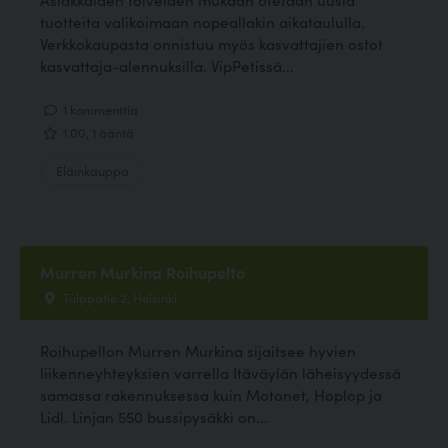
tuotteita valikoimaan nopeallakin aikataululla.
Verkkokaupasta onnistuu myös kasvattajien ostot
kasvattaja-alennuksilla. VipPetissä...
1 kommenttia
1.00, 1 ääntä
Eläinkauppa
Murren Murkina Roihupelto
Tulppatie 2, Helsinki
Roihupellon Murren Murkina sijaitsee hyvien
liikenneyhteyksien varrella Itäväylän läheisyydessä
samassa rakennuksessa kuin Motonet, Hoplop ja
Lidl. Linjan 550 bussipysäkki on...