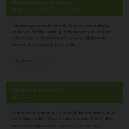
Eläinfysioterapia Aniforma
Kalervonkatu 1, Savonlinna, Savonlinna
Fysioterapiapalvelut koirille lähivastaanotolla ja
verkossa! Verkkokurssit ja etävastaanotto kattavat
koko maan, lähivastaanottopalvelut sijaitsevat
Savonlinnassa ja Rantasalmella.
Hyvinvointi ja hoitolat
Eläinpalvelu Pavadonis
, Espoo
Eläinpalvelu Pavadonis toimii pääkaupunkiseudulla
kouluttaen koiria, kissoja sekä hevosia. Palveluihin
kuuluu kursseja, yksityisopetusta ja luentoja.