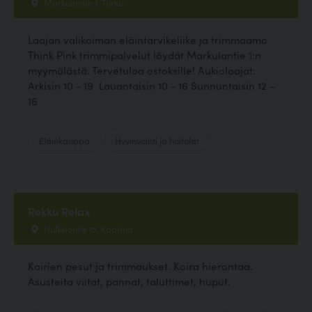
Markulantie 1, Turku
Laajan valikoiman eläintarvikeliike ja trimmaamo
Think Pink trimmipalvelut löydät Markulantie 1:n
myymälästä. Tervetuloa ostoksille! Aukioloajat:
Arkisin 10 - 19 Lauantaisin 10 - 16 Sunnuntaisin 12 –
16
Eläinkauppa
Hyvinvointi ja hoitolat
Rekku Relax
Hulkkiontie 15, Kaarina
Koirien pesut ja trimmaukset. Koira hierontaa.
Asusteita viitat, pannat, taluttimet, huput.