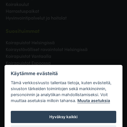
Koirakoulut
Harrastuspaikat
Hyvinvointipalvelut ja hoitolat
Suosituimmat
Koirapuistot Helsingissä
Koiraystävälliset ravaintolat Helsingissä
Koirapuistot Vantaalla
Koirapuistot Espoossa
Koirapuistot Turussa
Käytämme evästeitä
Eläinlääkäri Helsingissä
Koirapuistot Tampereella
Tämä verkkosivusto tallentaa tietoja, kuten evästeitä,
sivuston tärkeiden toimintojen sekä markkinoinnin,
personoinnin ja analytiikan mahdollistamiseksi. Voit
Linkit
muuttaa asetuksia milloin tahansa.
Muuta asetuksia
Hyväksy kaikki