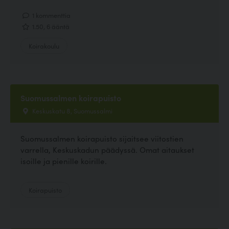
1 kommenttia
1.50, 6 ääntä
Koirakoulu
Suomussalmen koirapuisto
Keskuskatu 8, Suomussalmi
Suomussalmen koirapuisto sijaitsee viitostien
varrella, Keskuskadun päädyssä. Omat aitaukset
isoille ja pienille koirille.
Koirapuisto