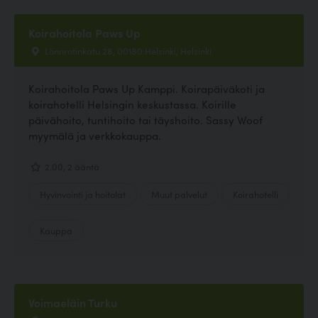
Koirahoitola Paws Up
Lönnrotinkatu 28, 00180 Helsinki, Helsinki
Koirahoitola Paws Up Kamppi. Koirapäiväkoti ja
koirahotelli Helsingin keskustassa. Koirille
päivähoito, tuntihoito tai täyshoito. Sassy Woof
myymälä ja verkkokauppa.
2.00, 2 ääntä
Hyvinvointi ja hoitolat
Muut palvelut
Koirahotelli
Kauppa
Voimaeläin Turku