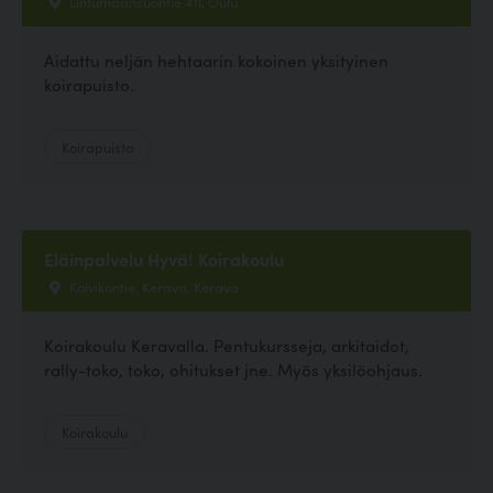
Lintumaansuontie 411, Oulu
Aidattu neljän hehtaarin kokoinen yksityinen
koirapuisto.
Koirapuisto
Eläinpalvelu Hyvä! Koirakoulu
Koivikontie, Kerava, Kerava
Koirakoulu Keravalla. Pentukursseja, arkitaidot,
rally-toko, toko, ohitukset jne. Myös yksilöohjaus.
Koirakoulu