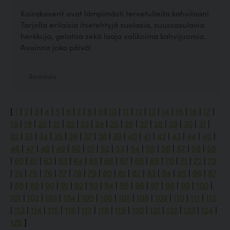
Koirakaverit ovat lämpimästi tervetulleita kahvilaan!
Tarjolla erilaisia itsetehtyjä suolasia, suussasulavia
herkkuja, gelatoa sekä laaja valikoima kahvijuomia.
Avoinna joka päivä!
Ravintola
[
1
|
2
|
3
|
4
|
5
|
6
|
7
|
8
|
9
|
10
|
11
|
12
|
13
|
14
|
15
|
16
|
17
|
18
|
19
|
20
|
21
|
22
|
23
|
24
|
25
|
26
|
27
|
28
|
29
|
30
|
31
|
32
|
33
|
34
|
35
|
36
|
37
|
38
|
39
|
40
|
41
|
42
|
43
|
44
|
45
|
46
|
47
|
48
|
49
|
50
|
51
|
52
|
53
|
54
|
55
|
56
|
57
|
58
|
59
|
60
|
61
|
62
|
63
|
64
|
65
|
66
|
67
|
68
|
69
|
70
|
71
|
72
|
73
|
74
|
75
|
76
|
77
|
78
|
79
|
80
|
81
|
82
|
83
|
84
|
85
|
86
|
87
|
88
|
89
|
90
|
91
|
92
|
93
|
94
|
95
|
96
|
97
|
98
|
99
|
100
|
101
|
102
|
103
|
104
|
105
|
106
|
107
|
108
|
109
|
110
|
111
|
112
|
113
|
114
|
115
|
116
|
117
|
118
|
119
|
120
|
121
|
122
|
123
|
124
|
125
]