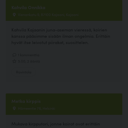
Kahvila Onnikka
Vienankatu 9, 87100 Kajaani, Kajaani
Kahvila Kajaanin juna-aseman vieressä, koirien
kanssa pääsimme sisään ilman ongelmia. Erittäin
hyvät itse leivotut piirakat, suosittelen.
1 kommenttia
5.00, 2 ääntä
Ravintola
Metka kirppis
Hämeentie 76, Helsinki
Mukava kirpputori, jonne koirat ovat erittäin