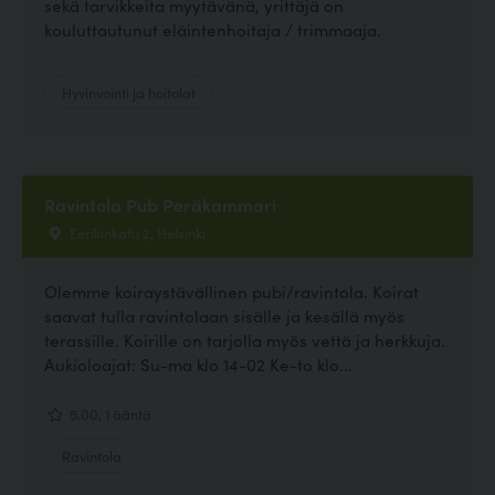
sekä tarvikkeita myytävänä, yrittäjä on
kouluttautunut eläintenhoitaja / trimmaaja.
Hyvinvointi ja hoitolat
Ravintola Pub Peräkammari
Eerikinkatu 2, Helsinki
Olemme koiraystävällinen pubi/ravintola. Koirat
saavat tulla ravintolaan sisälle ja kesällä myös
terassille. Koirille on tarjolla myös vettä ja herkkuja.
Aukioloajat: Su-ma klo 14-02 Ke-to klo...
5.00, 1 ääntä
Ravintola