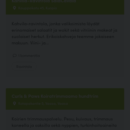
Kahvila-Ravintola SalaCavala
Kauppakatu 45, Kuopio
Kahvila-ravintola, jonka valikoimista löydät
erinomaiset salaatit ja wokit sekä vitriinin makeat ja
suolaiset herkut. Erikoiskahveja teemme jokaiseen
makuun. Viini- ja...
1 kommenttia
Ravintola
Curls & Paws Koiratrimmaamo hundtrim
Kotapakantie 5, Vaasa, Vaasa
Koirien trimmauspalvelu. Pesu, kuivaus, trimmaus
koneella ja saksilla sekä nyppien, turkinhoitoaineita