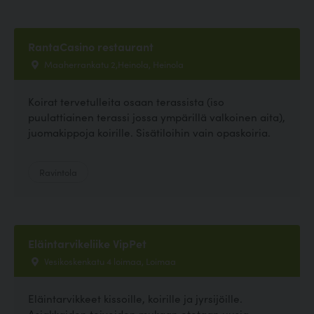
RantaCasino restaurant
Maaherrankatu 2,Heinola, Heinola
Koirat tervetulleita osaan terassista (iso
puulattiainen terassi jossa ympärillä valkoinen aita),
juomakippoja koirille. Sisätiloihin vain opaskoiria.
Ravintola
Eläintarvikeliike VipPet
Vesikoskenkatu 4 loimaa, Loimaa
Eläintarvikkeet kissoille, koirille ja jyrsijöille.
Asiakkaiden toiveiden mukaan otetaan uusia