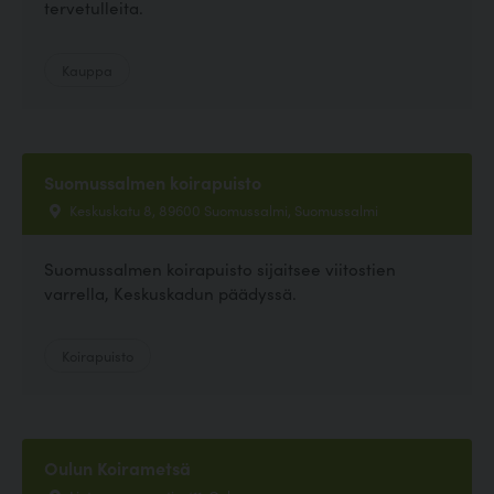
tervetulleita.
Kauppa
Suomussalmen koirapuisto
Keskuskatu 8, 89600 Suomussalmi, Suomussalmi
Suomussalmen koirapuisto sijaitsee viitostien
varrella, Keskuskadun päädyssä.
Koirapuisto
Oulun Koirametsä