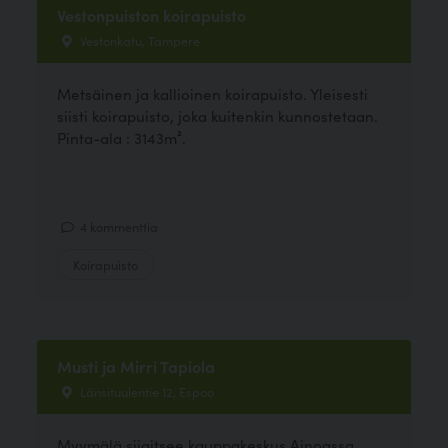
Vestonpuiston koirapuisto
Vestonkatu, Tampere
Metsäinen ja kallioinen koirapuisto. Yleisesti
siisti koirapuisto, joka kuitenkin kunnostetaan.
Pinta-ala : 3143m².
4 kommenttia
Koirapuisto
Musti ja Mirri Tapiola
Länsituulentie 12, Espoo
Myymälä sijaitsee kauppakeskus Ainoassa.