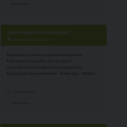
Koirapuisto
Isolammenpuiston koirapuisto
Isoniitynpolku, Tampere
Surkeassa kunnossa oleva koirapuisto.
Kalusteet kuluneita, aita ja portti
huonokuntoisia sekä maa kuoppainen.
Koirapuisto kunnostetaan. Pinta-ala : 2048m².
1 kommenttia
Koirapuisto