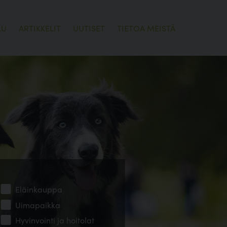
LU
ARTIKKELIT
UUTISET
TIETOA MEISTÄ
Eläinkauppa
Uimapaikka
Hyvinvointi ja hoitolat