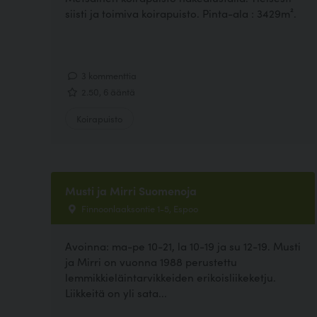
siisti ja toimiva koirapuisto. Pinta-ala : 3429m².
3 kommenttia
2.50, 6 ääntä
Koirapuisto
Musti ja Mirri Suomenoja
Finnoonlaaksontie 1-5, Espoo
Avoinna: ma-pe 10-21, la 10-19 ja su 12-19. Musti
ja Mirri on vuonna 1988 perustettu
lemmikkieläintarvikkeiden erikoisliikeketju.
Liikkeitä on yli sata...