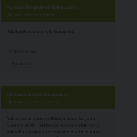
Kormuniitynpuiston koirapuisto
Vuorilehdontie 1, Vantaa
Tällä palvelulla ei ole kuvausta.
3.67, 3 ääntä
Koirapuisto
Ratinanniemen koirapuisto
Ratinan rantatie, Tampere
Valmistunut vuonna 1995 ja peruskorjattu
vuonna 2010. Hiekka- ja nurmialustan takia
sateella kurainen koirapuisto mutta muuten