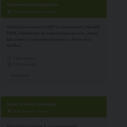
Hakametsän koirapuisto
Uudenkylänkatu, Tampere
Valmistunut vuonna 1997 ja kunnostettu kesällä
2008. Metsäinen ja varjoisa koirapuisto, jossa
kalusteet ja varustelu kunnossa. Pinta-ala :
4478m².
5 kommenttia
3.08, 12 ääntä
Koirapuisto
Musti ja Mirri Mankkaa
Sinikalliontie 1, Espoo
Myymälä sijaitsee K-supermarketin