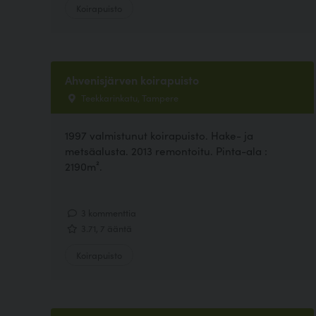
Koirapuisto
Ahvenisjärven koirapuisto
Teekkarinkatu, Tampere
1997 valmistunut koirapuisto. Hake- ja
metsäalusta. 2013 remontoitu. Pinta-ala :
2190m².
3 kommenttia
3.71, 7 ääntä
Koirapuisto