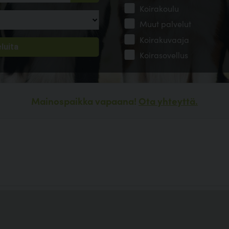
Koirakoulu
Muut palvelut
Koirakuvaaja
Koirasovellus
Mainospaikka vapaana!
Ota yhteyttä.