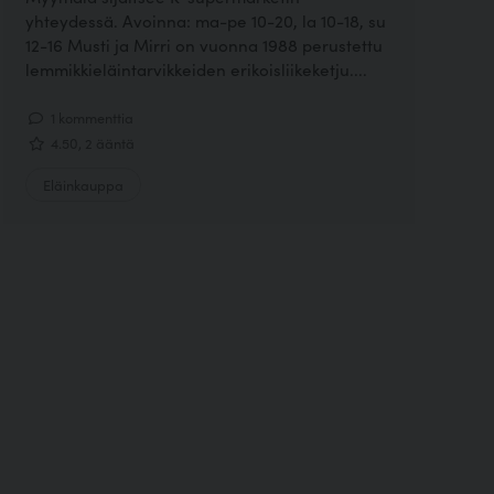
yhteydessä. Avoinna: ma-pe 10-20, la 10-18, su
12-16 Musti ja Mirri on vuonna 1988 perustettu
lemmikkieläintarvikkeiden erikoisliikeketju....
1 kommenttia
4.50, 2 ääntä
Eläinkauppa