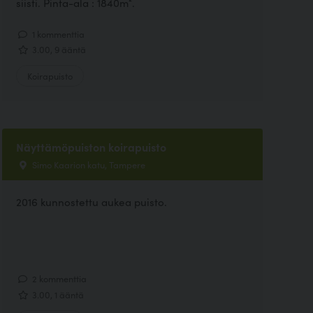
siisti. Pinta-ala : 1840m².
1 kommenttia
3.00, 9 ääntä
Koirapuisto
Näyttämöpuiston koirapuisto
Simo Kaarion katu, Tampere
2016 kunnostettu aukea puisto.
2 kommenttia
3.00, 1 ääntä