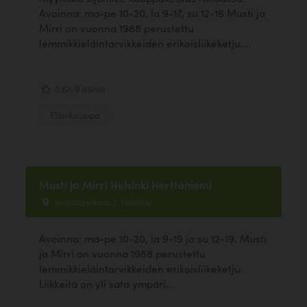
Avoinna: ma-pe 10-20, la 9-17, su 12-16 Musti ja
Mirri on vuonna 1988 perustettu
lemmikkieläintarvikkeiden erikoisliikeketju....
3.67, 9 ääntä
Eläinkauppa
Musti ja Mirri Helsinki Herttoniemi
Insinöörinkatu 2, Helsinki
Avoinna: ma-pe 10-20, la 9-19 ja su 12-19. Musti
ja Mirri on vuonna 1988 perustettu
lemmikkieläintarvikkeiden erikoisliikeketju.
Liikkeitä on yli sata ympäri...