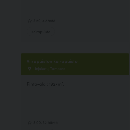
3.50, 4 ääntä
Koirapuisto
Viirapuiston koirapuisto
Linjakatu, Tampere
Pinta-ala : 1927m².
3.00, 32 ääntä