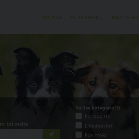
ETUSIVU
PALVELUHAKU
LISÄÄ PALVE
Valitse kategoria(t)
Koirapuisto
mi tai osoite
Eläinlääkäri
Ravintola