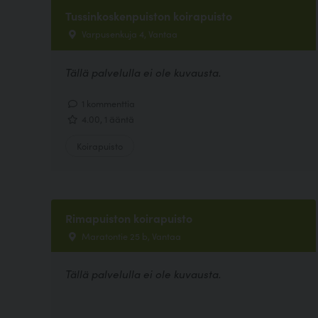
Tussinkoskenpuiston koirapuisto
Varpusenkuja 4, Vantaa
Tällä palvelulla ei ole kuvausta.
1 kommenttia
4.00, 1 ääntä
Koirapuisto
Rimapuiston koirapuisto
Maratontie 25 b, Vantaa
Tällä palvelulla ei ole kuvausta.