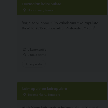
Härmälän koirapuisto
Haapakuja, Tampere
Varjoisa vuonna 1998 valmistunut koirapuisto.
Kesällä 2015 kunnostettu. Pinta-ala : 1175m².
2 kommenttia
2.00, 3 ääntä
Koirapuisto
Leimapuiston koirapuisto
Tesomankatu, Tampere
Metsäinen koirapuisto hakealustalla. Yleisesti