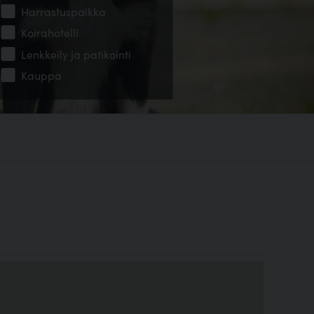
Harrastuspaikka
Koirahotelli
Lenkkeily ja patikointi
Kauppa