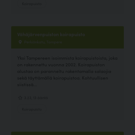
Koirapuisto
Vähäjärvenpuiston koirapuisto
Perkiönkatu, Tampere
Yksi Tampereen isoimmista koirapuistoista, joka
on rakennettu vuonna 2002. Koirapuiston
alustaa on paranneltu rakentamalla salaojia
sekä täyttämällä koirapuistoa. Kohtuullisen
siistissä...
3.23, 13 ääntä
Koirapuisto