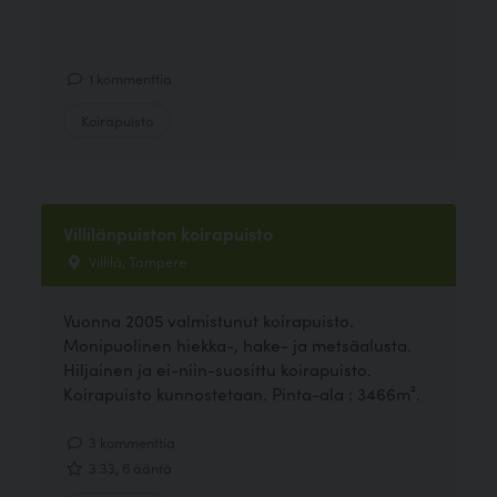
1 kommenttia
Koirapuisto
Villilänpuiston koirapuisto
Villilä, Tampere
Vuonna 2005 valmistunut koirapuisto.
Monipuolinen hiekka-, hake- ja metsäalusta.
Hiljainen ja ei-niin-suosittu koirapuisto.
Koirapuisto kunnostetaan. Pinta-ala : 3466m².
3 kommenttia
3.33, 6 ääntä