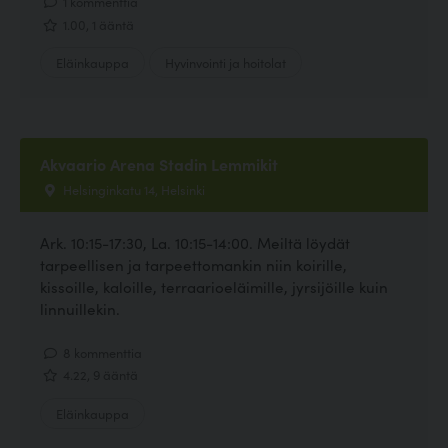
1 kommenttia
1.00, 1 ääntä
Eläinkauppa
Hyvinvointi ja hoitolat
Akvaario Arena Stadin Lemmikit
Helsinginkatu 14, Helsinki
Ark. 10:15-17:30, La. 10:15-14:00. Meiltä löydät
tarpeellisen ja tarpeettomankin niin koirille,
kissoille, kaloille, terraarioeläimille, jyrsijöille kuin
linnuillekin.
8 kommenttia
4.22, 9 ääntä
Eläinkauppa