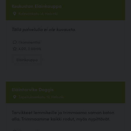
Keskustan Eläinkauppa
Kalevankatu 14, Helsinki
Tällä palvelulla ei ole kuvausta.
1 kommenttia
4.00, 3 ääntä
Eläinkauppa
Eläintarvike Doggis
Topeliuksenkatu 19, Helsinki
Tarvikkeet lemmikeille ja trimmaamo saman katon
alla. Trimmaamme kaikki rodut, myös nypittävät.