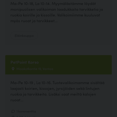
Ma-Pe 10-18, La 10-14. Myymälästämme löydät
monipuolisen valikoiman laadukkaita tarvikketia ja
ruokia koirille ja kissoille. Valikoimiimme kuuluvat
myös ruoat ja tarvikkeet...
Eläinkauppa
PetPoint Korso
Maakotkantie 19, Vantaa
Ma-Pe 10-19 , La 10-16. Tuotevalikoimamme sisältää
laajasti koirien, kissojen, jyrsijöiden sekä lintujen
ruokia ja tarvikkeita. Lisäksi saat meiltä kalojen
ruoat...
1 kommenttia
5.00, 1 ääntä