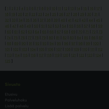
[
1
|
2
|
3
|
4
|
5
|
6
|
7
|
8
|
9
|
10
|
11
|
12
|
13
|
14
|
15
|
16
|
17
|
18
|
19
|
20
|
21
|
22
|
23
|
24
|
25
|
26
|
27
|
28
|
29
|
30
|
31
|
32
|
33
|
34
|
35
|
36
|
37
|
38
|
39
|
40
|
41
|
42
|
43
|
44
|
45
|
46
|
47
|
48
|
49
|
50
|
51
|
52
|
53
|
54
|
55
|
56
|
57
|
58
|
59
|
60
|
61
|
62
|
63
|
64
|
65
|
66
|
67
|
68
|
69
|
70
|
71
|
72
|
73
|
74
|
75
|
76
|
77
|
78
|
79
|
80
|
81
|
82
|
83
|
84
|
85
|
86
|
87
|
88
|
89
|
90
|
91
|
92
|
93
|
94
|
95
|
96
|
97
|
98
|
99
|
100
|
101
|
102
|
103
|
104
|
105
|
106
|
107
|
108
|
109
|
110
|
111
|
112
|
113
|
114
|
115
|
116
|
117
|
118
|
119
|
120
|
121
|
122
|
123
|
124
|
125
]
Sivusto
Etusivu
Palveluhaku
Lisää palvelu