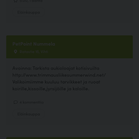
Eläinkauppa
PetPoint Nummela
Ratastie 16, Vihti
Avoinna: Tarkista aukioloajat kotisivuilta
http://www.trimmausliikesummerwind.net/
Valikoimiimme kuuluu tarvikkeet ja ruoat
koirille,kissoille,jyrsijöille ja kaloille.
4 kommenttia
Eläinkauppa