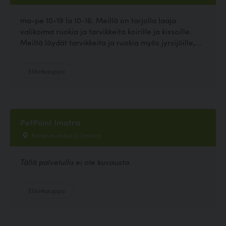
ma-pe 10-19 la 10-16. Meillä on tarjolla laaja
valikoima ruokia ja tarvikkeita koirille ja kissoille.
Meiltä löydät tarvikkeita ja ruokia myös jyrsijöille,...
Eläinkauppa
PetPoint Imatra
Kanava-aukio 2, Imatra
Tällä palvelulla ei ole kuvausta.
Eläinkauppa