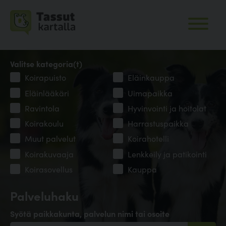
Valitse kategoria(t)
Koirapuisto
Eläinkauppa
Eläinlääkäri
Uimapaikka
Ravintola
Hyvinvointi ja hoitolat
Koirakoulu
Harrastuspaikka
Muut palvelut
Koirahotelli
Koirakuvaaja
Lenkkeily ja patikointi
Koirasovellus
Kauppa
Palveluhaku
Syötä paikkakunta, palvelun nimi tai osoite