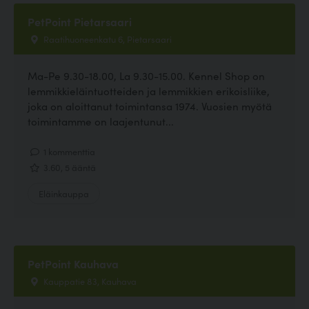
PetPoint Pietarsaari
Raatihuoneenkatu 6, Pietarsaari
Ma-Pe 9.30-18.00, La 9.30-15.00. Kennel Shop on
lemmikkieläintuotteiden ja lemmikkien erikoisliike,
joka on aloittanut toimintansa 1974. Vuosien myötä
toimintamme on laajentunut...
1 kommenttia
3.60, 5 ääntä
Eläinkauppa
PetPoint Kauhava
Kauppatie 83, Kauhava