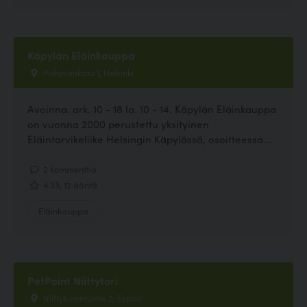
Käpylän Eläinkauppa
Pohjolankatu 1, Helsinki
Avoinna. ark. 10 - 18 la. 10 - 14. Käpylän Eläinkauppa
on vuonna 2000 perustettu yksityinen
Eläintarvikeliike Helsingin Käpylässä, osoitteessa...
2 kommenttia
4.33, 12 ääntä
Eläinkauppa
PetPoint Niittytori
Niittykummuntie 2, Espoo