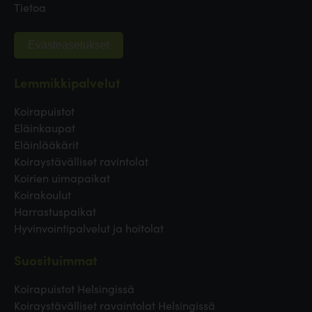
Tietoa
Evästeasetukset
Lemmikkipalvelut
Koirapuistot
Eläinkaupat
Eläinlääkärit
Koiraystävälliset ravintolat
Koirien uimapaikat
Koirakoulut
Harrastuspaikat
Hyvinvointipalvelut ja hoitolat
Suosituimmat
Koirapuistot Helsingissä
Koiraystävälliset ravaintolat Helsingissä