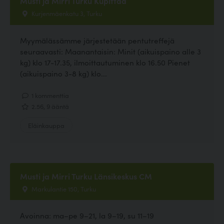
Musti ja Mirri Turku Kupittaa
Kurjenmäenkatu 3, Turku
Myymälässämme järjestetään pentutreffejä
seuraavasti: Maanantaisin: Minit (aikuispaino alle 3
kg) klo 17-17.35, ilmoittautuminen klo 16.50 Pienet
(aikuispaino 3-8 kg) klo...
1 kommenttia
2.56, 9 ääntä
Eläinkauppa
Musti ja Mirri Turku Länsikeskus CM
Markulantie 150, Turku
Avoinna: ma–pe 9–21, la 9–19, su 11–19