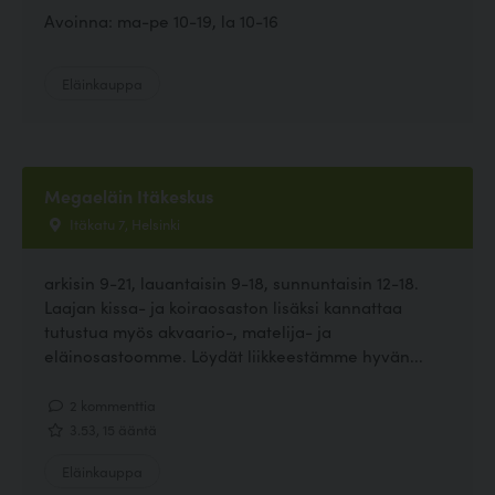
Avoinna: ma-pe 10-19, la 10-16
Eläinkauppa
Megaeläin Itäkeskus
Itäkatu 7, Helsinki
arkisin 9-21, lauantaisin 9-18, sunnuntaisin 12-18.
Laajan kissa- ja koiraosaston lisäksi kannattaa
tutustua myös akvaario-, matelija- ja
eläinosastoomme. Löydät liikkeestämme hyvän...
2 kommenttia
3.53, 15 ääntä
Eläinkauppa