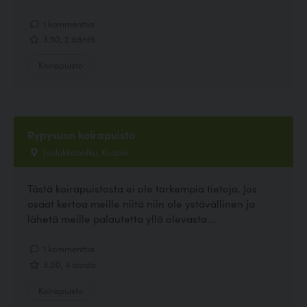
1 kommenttia
3.50, 2 ääntä
Koirapuisto
Rypysuon koirapuisto
Juolukkapolku, Kuopio
Tästä koirapuistosta ei ole tarkempia tietoja. Jos
osaat kertoa meille niitä niin ole ystävällinen ja
lähetä meille palautetta yllä olevasta...
1 kommenttia
3.00, 4 ääntä
Koirapuisto