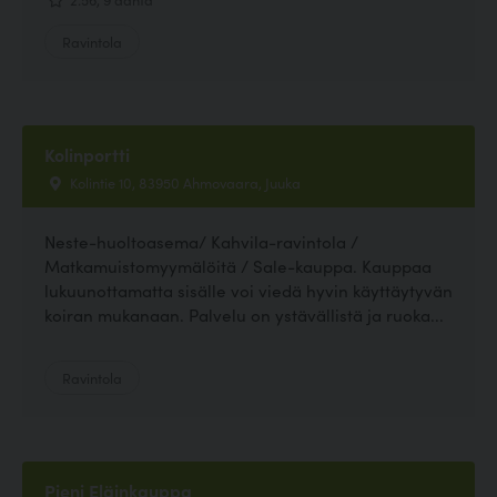
Ravintola
Kolinportti
Kolintie 10, 83950 Ahmovaara, Juuka
Neste-huoltoasema/ Kahvila-ravintola /
Matkamuistomyymälöitä / Sale-kauppa. Kauppaa
lukuunottamatta sisälle voi viedä hyvin käyttäytyvän
koiran mukanaan. Palvelu on ystävällistä ja ruoka...
Ravintola
Pieni Eläinkauppa