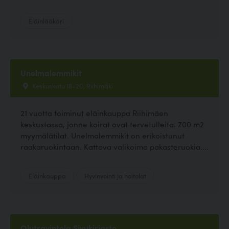
Eläinlääkäri
Unelmalemmikit
Keskuskatu 18-20, Riihimäki
21 vuotta toiminut eläinkauppa Riihimäen
keskustassa, jonne koirat ovat tervetulleita. 700 m2
myymälätilat. Unelmalemmikit on erikoistunut
raakaruokintaan. Kattava valikoima pakasteruokia....
Eläinkauppa
Hyvinvointi ja hoitolat
Olutravintola Sivukirjasto