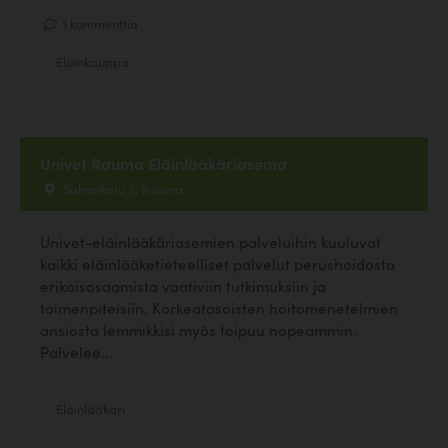
1 kommenttia
Eläinkauppa
Univet Rauma Eläinlääkäriasema
Sahankatu 2, Rauma
Univet-eläinlääkäriasemien palveluihin kuuluvat
kaikki eläinlääketieteelliset palvelut perushoidosta
erikoisosaamista vaativiin tutkimuksiin ja
toimenpiteisiin. Korkeatasoisten hoitomenetelmien
ansiosta lemmikkisi myös toipuu nopeammin.
Palvelee...
Eläinlääkäri