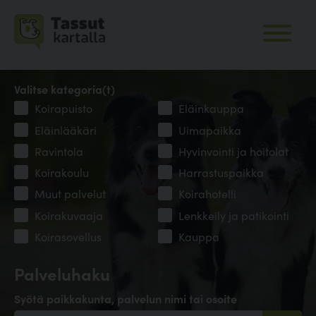
Valitse kategoria(t)
Koirapuisto
Eläinkauppa
Eläinlääkäri
Uimapaikka
Ravintola
Hyvinvointi ja hoitolat
Koirakoulu
Harrastuspaikka
Muut palvelut
Koirahotelli
Koirakuvaaja
Lenkkeily ja patikointi
Koirasovellus
Kauppa
Palveluhaku
Syötä paikkakunta, palvelun nimi tai osoite