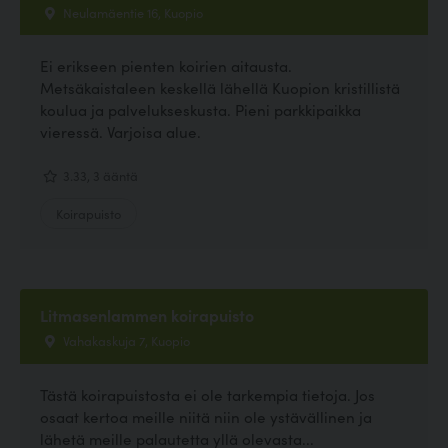
Neulamäentie 16, Kuopio
Ei erikseen pienten koirien aitausta.
Metsäkaistaleen keskellä lähellä Kuopion kristillistä
koulua ja palvelukseskusta. Pieni parkkipaikka
vieressä. Varjoisa alue.
3.33, 3 ääntä
Koirapuisto
Litmasenlammen koirapuisto
Vahakaskuja 7, Kuopio
Tästä koirapuistosta ei ole tarkempia tietoja. Jos
osaat kertoa meille niitä niin ole ystävällinen ja
lähetä meille palautetta yllä olevasta...