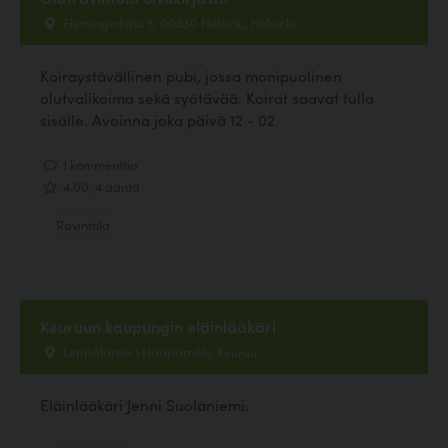
Fleminginkatu 5, 00530 Helsinki, Helsinki
Koiraystävällinen pubi, jossa monipuolinen
olutvalikoima sekä syötävää. Koirat saavat tulla
sisälle. Avoinna joka päivä 12 - 02.
1 kommenttia
4.00, 4 ääntä
Ravintola
Keuruun kaupungin eläinlääkäri
Leppäläntie 1 Haapamäki, Keuruu
Eläinlääkäri Jenni Suolaniemi.