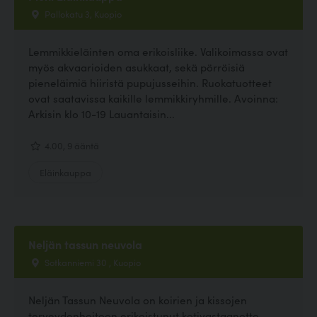
Pallokatu 3, Kuopio
Lemmikkieläinten oma erikoisliike. Valikoimassa ovat
myös akvaarioiden asukkaat, sekä pörröisiä
pieneläimiä hiiristä pupujusseihin. Ruokatuotteet
ovat saatavissa kaikille lemmikkiryhmille. Avoinna:
Arkisin klo 10-19 Lauantaisin...
4.00, 9 ääntä
Eläinkauppa
Neljän tassun neuvola
Sotkanniemi 30 , Kuopio
Neljän Tassun Neuvola on koirien ja kissojen
terveydenhoitoon erikoistunut kotivastaanotto