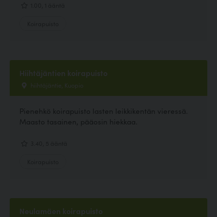
1.00, 1 ääntä
Koirapuisto
Hiihtäjäntien koirapuisto
hiihtäjäntie, Kuopio
Pienehkö koirapuisto lasten leikkikentän vieressä.
Maasto tasainen, pääosin hiekkaa.
3.40, 5 ääntä
Koirapuisto
Neulamäen koirapuisto