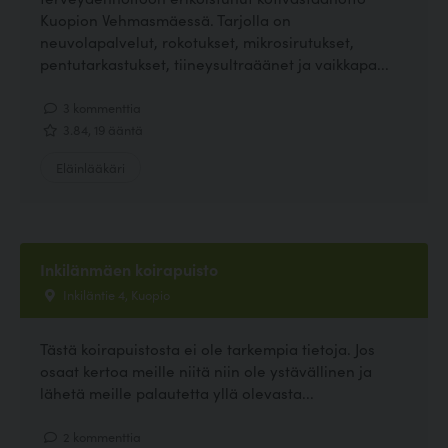
Kuopion Vehmasmäessä. Tarjolla on
neuvolapalvelut, rokotukset, mikrosirutukset,
pentutarkastukset, tiineysultraäänet ja vaikkapa...
3 kommenttia
3.84, 19 ääntä
Eläinlääkäri
Inkilänmäen koirapuisto
Inkiläntie 4, Kuopio
Tästä koirapuistosta ei ole tarkempia tietoja. Jos
osaat kertoa meille niitä niin ole ystävällinen ja
lähetä meille palautetta yllä olevasta...
2 kommenttia