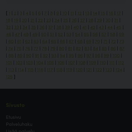
[
1
|
2
|
3
|
4
|
5
|
6
|
7
|
8
|
9
|
10
|
11
|
12
|
13
|
14
|
15
|
16
|
17
|
18
|
19
|
20
|
21
|
22
|
23
|
24
|
25
|
26
|
27
|
28
|
29
|
30
|
31
|
32
|
33
|
34
|
35
|
36
|
37
|
38
|
39
|
40
|
41
|
42
|
43
|
44
|
45
|
46
|
47
|
48
|
49
|
50
|
51
|
52
|
53
|
54
|
55
|
56
|
57
|
58
|
59
|
60
|
61
|
62
|
63
|
64
|
65
|
66
|
67
|
68
|
69
|
70
|
71
|
72
|
73
|
74
|
75
|
76
|
77
|
78
|
79
|
80
|
81
|
82
|
83
|
84
|
85
|
86
|
87
|
88
|
89
|
90
|
91
|
92
|
93
|
94
|
95
|
96
|
97
|
98
|
99
|
100
|
101
|
102
|
103
|
104
|
105
|
106
|
107
|
108
|
109
|
110
|
111
|
112
|
113
|
114
|
115
|
116
|
117
|
118
|
119
|
120
|
121
|
122
|
123
|
124
|
125
]
Sivusto
Etusivu
Palveluhaku
Lisää palvelu