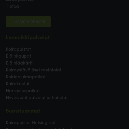
Tietoa
Evästeasetukset
Lemmikkipalvelut
Koirapuistot
Eläinkaupat
Eläinlääkärit
Koiraystävälliset ravintolat
Koirien uimapaikat
Koirakoulut
Harrastuspaikat
Hyvinvointipalvelut ja hoitolat
Suosituimmat
Koirapuistot Helsingissä
Koiraystävälliset ravaintolat Helsingissä