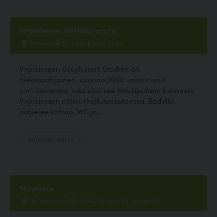
Virpiniemen vinttikoirarata
Rytisuontie 54, Haukipudas, Oulu
Virpiniemen Greyhound Stadion on
hiekkapohjainen, vuonna 2000 valmistunut
vinttikoirarata, joka sijaitsee Haukiputaan kunnassa
Virpiniemen eläinurheilukeskuksessa. Radalla
palvelee kahvio, WC ja...
Harrastuspaikka
Moymore
Yrittäjänkatu 5 B, 04440 Järvenpää, Järvenpää