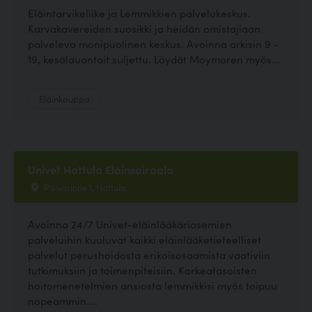
Eläintarvikeliike ja Lemmikkien palvelukeskus.
Karvakavereiden suosikki ja heidän omistajiaan
palveleva monipuolinen keskus. Avoinna arkisin 9 -
19, kesälauantait suljettu. Löydät Moymoren myös...
Eläinkauppa
Univet Hattula Eläinsairaala
Päivärinne 1, Hattula
Avoinna 24/7 Univet-eläinlääkäriasemien
palveluihin kuuluvat kaikki eläinlääketieteelliset
palvelut perushoidosta erikoisosaamista vaativiin
tutkimuksiin ja toimenpiteisiin. Korkeatasoisten
hoitomenetelmien ansiosta lemmikkisi myös toipuu
nopeammin....