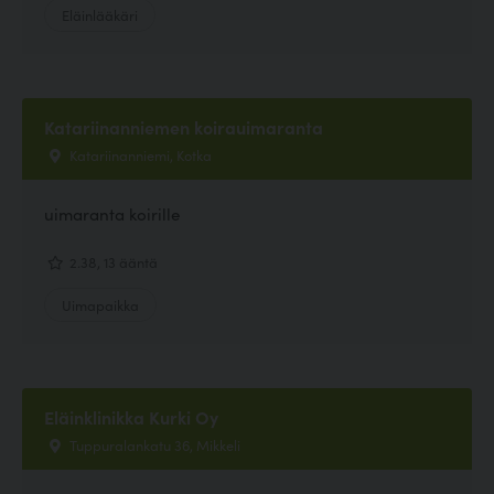
Eläinlääkäri
Katariinanniemen koirauimaranta
Katariinanniemi, Kotka
uimaranta koirille
2.38, 13 ääntä
Uimapaikka
Eläinklinikka Kurki Oy
Tuppuralankatu 36, Mikkeli