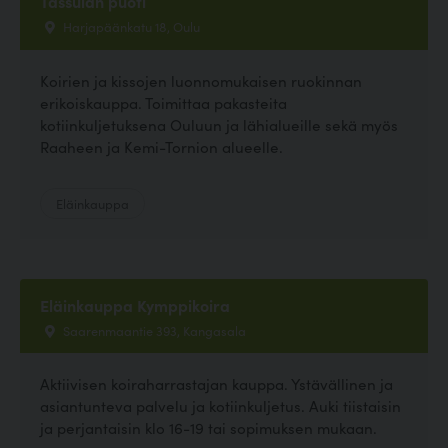
Tassulan puoti
Harjapäänkatu 18, Oulu
Koirien ja kissojen luonnomukaisen ruokinnan
erikoiskauppa. Toimittaa pakasteita
kotiinkuljetuksena Ouluun ja lähialueille sekä myös
Raaheen ja Kemi-Tornion alueelle.
Eläinkauppa
Eläinkauppa Kymppikoira
Saarenmaantie 393, Kangasala
Aktiivisen koiraharrastajan kauppa. Ystävällinen ja
asiantunteva palvelu ja kotiinkuljetus. Auki tiistaisin
ja perjantaisin klo 16-19 tai sopimuksen mukaan.