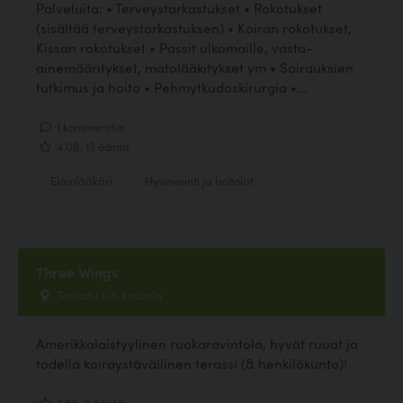
Palveluita: • Terveystarkastukset • Rokotukset
(sisältää terveystarkastuksen) • Koiran rokotukset,
Kissan rokotukset • Passit ulkomaille, vasta-
ainemääritykset, matolääkitykset ym • Sairauksien
tutkimus ja hoito • Pehmytkudoskirurgia •...
1 kommenttia
4.08, 13 ääntä
Eläinlääkäri
Hyvinvointi ja hoitolat
Three Wings
Torikatu 1-3, Kouvola
Amerikkalaistyylinen ruokaravintola, hyvät ruuat ja
todella koiraystävällinen terassi (& henkilökunta)!
2.56, 9 ääntä