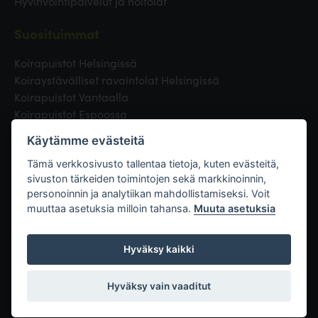
Hyvinvointipalvelut ja hoitolat
Suosituimmat
Koirapuistot Helsingissä
Koiraystävälliset ravaintolat Helsingissä
Koirapuistot Vantaalla
Koirapuistot Espoossa
Koirapuistot Turussa
Käytämme evästeitä
Eläinlääkäri Helsingissä
Koirapuistot Tampereella
Tämä verkkosivusto tallentaa tietoja, kuten evästeitä,
sivuston tärkeiden toimintojen sekä markkinoinnin,
personoinnin ja analytiikan mahdollistamiseksi. Voit
Linkit
muuttaa asetuksia milloin tahansa.
Muuta asetuksia
Hyväksy kaikki
Hyväksy vain vaaditut