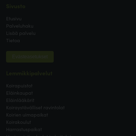
Sivusto
Etusivu
Palveluhaku
Lisää palvelu
Tietoa
Evästeasetukset
Lemmikkipalvelut
Koirapuistot
Eläinkaupat
Eläinlääkärit
Koiraystävälliset ravintolat
Koirien uimapaikat
Koirakoulut
Harrastuspaikat