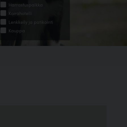
Harrastuspaikka
Koirahotelli
Lenkkeily ja patikointi
Kauppa