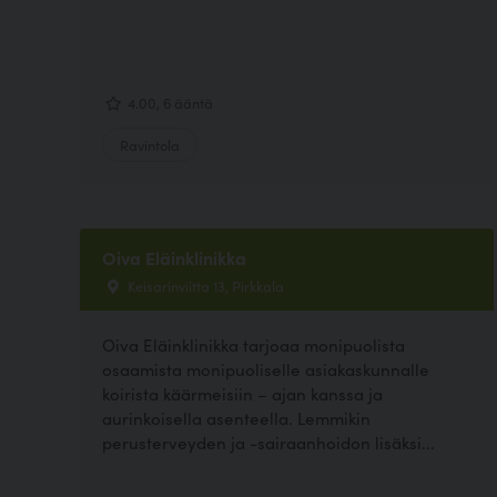
4.00, 6 ääntä
Ravintola
Oiva Eläinklinikka
Keisarinviitta 13, Pirkkala
Oiva Eläinklinikka tarjoaa monipuolista
osaamista monipuoliselle asiakaskunnalle
koirista käärmeisiin – ajan kanssa ja
aurinkoisella asenteella. Lemmikin
perusterveyden ja -sairaanhoidon lisäksi...