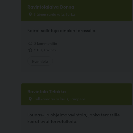
Ravintolalaiva Donna
Itäinen rantakatu, Turku
Koirat sallittuja ainakin terassilla.
2 kommenttia
5.00, 1 ääntä
Ravintola
Ravintola Telakka
Tullikamarin aukio 3, Tampere
Lounas- ja ohjelmaravintola, jonka terassille
koirat ovat tervetulleita.