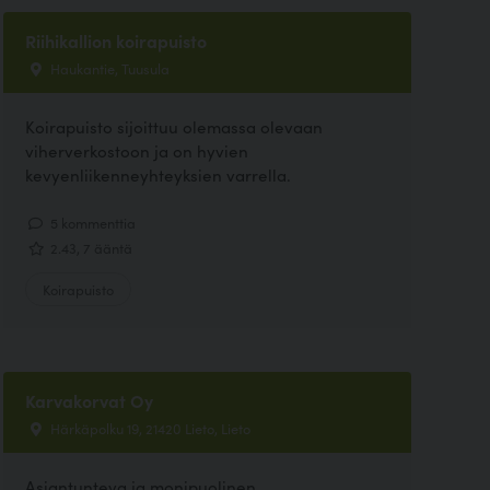
Riihikallion koirapuisto
Haukantie, Tuusula
Koirapuisto sijoittuu olemassa olevaan
viherverkostoon ja on hyvien
kevyenliikenneyhteyksien varrella.
5 kommenttia
2.43, 7 ääntä
Koirapuisto
Karvakorvat Oy
Härkäpolku 19, 21420 Lieto, Lieto
Asiantunteva ja monipuolinen