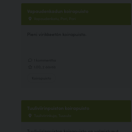
Vapaudenkadun koirapuisto
Vapaudenkatu, Pori, Pori
Pieni virikkeetön koirapuisto.
1 kommenttia
1.00, 2 ääntä
Koirapuisto
Tuuliviirinpuiston koirapuisto
Tuuliviirinkuja, Tuusula
Tuuliviirinpuiston koirapuisto on valmistunut