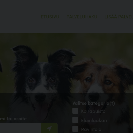
ETUSIVU
PALVELUHAKU
LISÄÄ PALVE
Valitse kategoria(t)
Koirapuisto
mi tai osoite
Eläinlääkäri
Ravintola