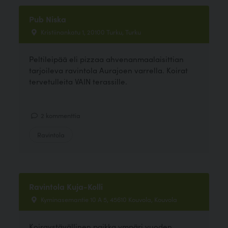
Pub Niska
Kristiinankatu 1, 20100 Turku, Turku
Peltileipää eli pizzaa ahvenanmaalaisittian
tarjoileva ravintola Aurajoen varrella. Koirat
tervetulleita VAIN terassille.
2 kommenttia
Ravintola
Ravintola Kuja-Kolli
Kyminasemantie 10 A 5, 45610 Kouvola, Kouvola
Koiraystävällinen paikka ympäri vuoden.