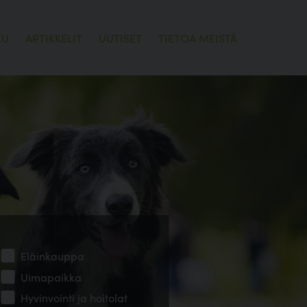
LU
ARTIKKELIT
UUTISET
TIETOA MEISTÄ
Eläinkauppa
Uimapaikka
Hyvinvointi ja hoitolat