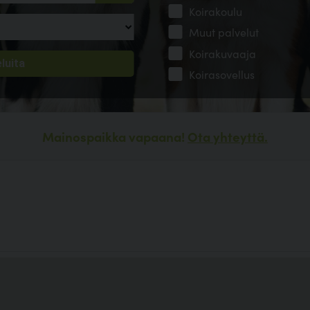
Koirakoulu
Muut palvelut
Koirakuvaaja
Koirasovellus
Mainospaikka vapaana!
Ota yhteyttä.