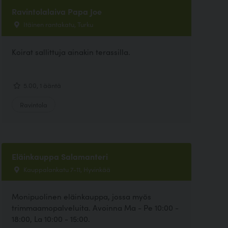
Ravintolalaiva Papa Joe
Itäinen rantakatu, Turku
Koirat sallittuja ainakin terassilla.
5.00, 1 ääntä
Ravintola
Eläinkauppa Salamanteri
Kauppalankatu 7-11, Hyvinkää
Monipuolinen eläinkauppa, jossa myös
trimmaamopalveluita. Avoinna Ma - Pe 10:00 -
18:00, La 10:00 - 15:00.