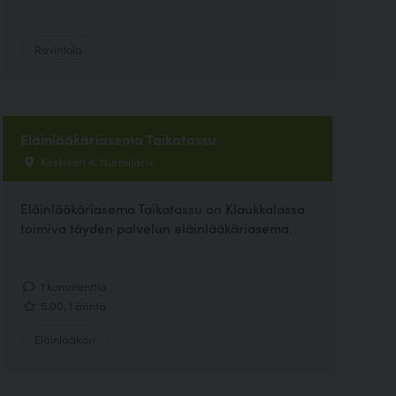
Ravintola
Eläinlääkäriasema Taikatassu
Keskivari 4, Nurmijärvi
Eläinlääkäriasema Taikatassu on Klaukkalassa
toimiva täyden palvelun eläinlääkäriasema.
1 kommenttia
5.00, 1 ääntä
Eläinlääkäri