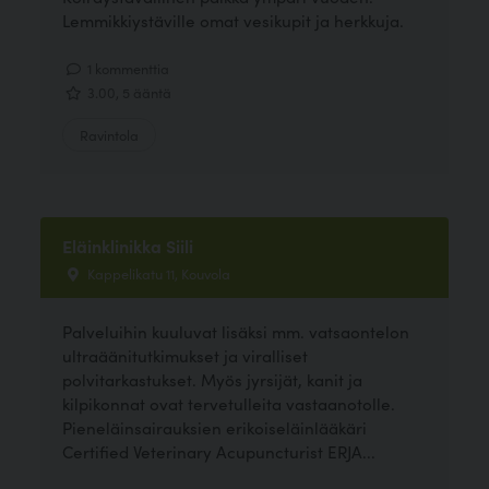
Lemmikkiystäville omat vesikupit ja herkkuja.
1 kommenttia
3.00, 5 ääntä
Ravintola
Eläinklinikka Siili
Kappelikatu 11, Kouvola
Palveluihin kuuluvat lisäksi mm. vatsaontelon
ultraäänitutkimukset ja viralliset
polvitarkastukset. Myös jyrsijät, kanit ja
kilpikonnat ovat tervetulleita vastaanotolle.
Pieneläinsairauksien erikoiseläinlääkäri
Certified Veterinary Acupuncturist ERJA...