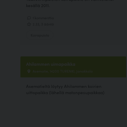
kesällä 2011.
1 kommenttia
2.33, 3 ääntä
Koirapuisto
Ahilammen uimapaikka
Asematie, 14200 TURENKI, Janakkala
Asematieltä löytyy Ahilammen koirien
uittopaikka (lähellä matonpesupaikkaa)