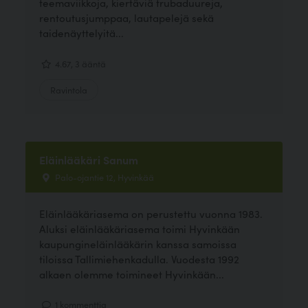
teemaviikkoja, kiertäviä trubaduureja,
rentoutusjumppaa, lautapelejä sekä
taidenäyttelyitä...
4.67, 3 ääntä
Ravintola
Eläinlääkäri Sanum
Palo-ojantie 12, Hyvinkää
Eläinlääkäriasema on perustettu vuonna 1983.
Aluksi eläinlääkäriasema toimi Hyvinkään
kaupungineläinlääkärin kanssa samoissa
tiloissa Tallimiehenkadulla. Vuodesta 1992
alkaen olemme toimineet Hyvinkään...
1 kommenttia