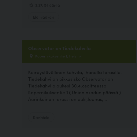
3.37, 54 ääntä
Eläinlääkäri
Observatorion Tiedekahvila
Kopernikuksentie 1, Helsinki
Koiraystävällinen kahvila, ihanalla terasilla.
Tiedekahvilan pikkusisko Observatorion
Tiedekahvila aukesi 30.4.osoitteessa
Kopernikuksentie 1 ( Unioninkadun päässä )
Aurinkoinen terassi on auki,lounas,...
Ravintola