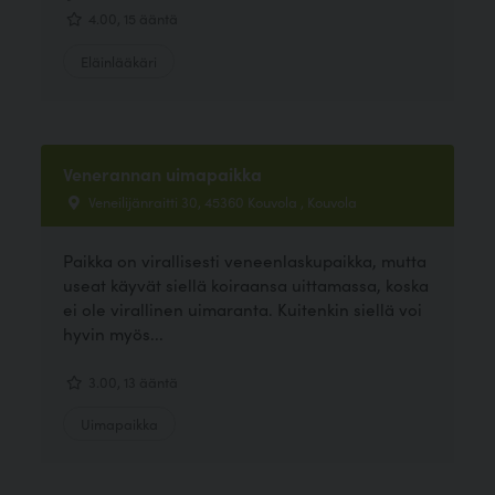
4.00, 15 ääntä
Eläinlääkäri
Venerannan uimapaikka
Veneilijänraitti 30, 45360 Kouvola , Kouvola
Paikka on virallisesti veneenlaskupaikka, mutta
useat käyvät siellä koiraansa uittamassa, koska
ei ole virallinen uimaranta. Kuitenkin siellä voi
hyvin myös...
3.00, 13 ääntä
Uimapaikka