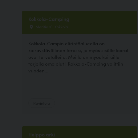
Kokkola-Camping
Meritie 10, Kokkola
Kokkola-Campin elirintäalueella on
koiraystävällinen terassi, ja myös sisälle koirat
ovat tervetulleita. Meillä on myös koiruille
tarjolla oma olut ! Kokkola-Camping valittiin
vuoden...
Ravintola
Helppo arki