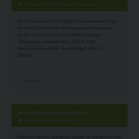
Pirkankatu 1 33230 Tampere, Tampere
Nautiskeluravintola Maja/Talo palvelee sinua
aivan Pyynikintorin läheisyydessä reippaan
viiden minuutin kävelymatkan päässä
Tampereen keskustasta. Koirat ovat
tervetulleita sisälle. Aukioloajat: Ma-Ti
Closed...
Ravintola
Jannen Pienten Koirien Hoitola
Valkeaviidantie , Tammela
Pienten koirien paratiisi! Uudet ja modernit tilat