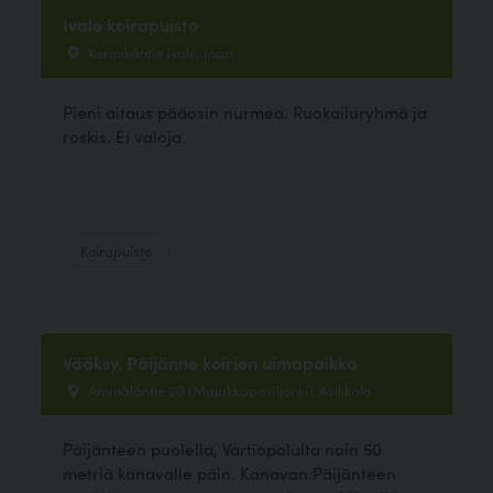
Ivalo koirapuisto
Kermikäntie Ivalo, Inari
Pieni aitaus pääosin nurmea. Ruokailuryhmä ja
roskis. Ei valoja.
Koirapuisto
Vääksy, Päijänne koirien uimapaikka
Ämmäläntie 20 (Majakkapaviljonki), Asikkala
Päijänteen puolella, Vartiopolulta noin 50
metriä kanavalle päin. Kanavan Päijänteen