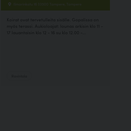
Ilmarinkatu 16 33500 Tampere, Tampere
Koirat ovat tervetulleita sisälle. Gopalissa on
myös terassi. Aukioloajat: lounas arkisin klo 11 -
17 lauantaisin klo 12 - 16 su klo 12.00 -...
Ravintola