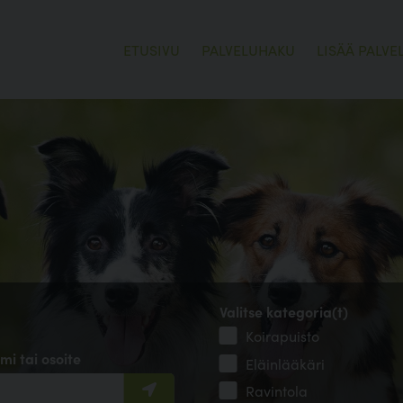
ETUSIVU
PALVELUHAKU
LISÄÄ PALVE
Valitse kategoria(t)
Koirapuisto
mi tai osoite
Eläinlääkäri
Ravintola