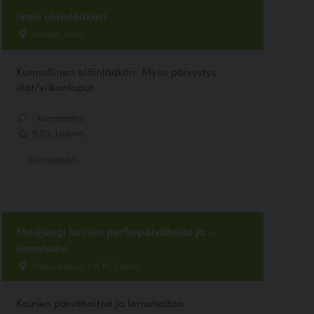
Ivalo eläinlääkäri
Latutie, Inari
Kunnallinen eläinlääkäri. Myös päivystys
illat/viikonloput.
1 kommenttia
5.00, 1 ääntä
Eläinlääkäri
Mesijengi koirien perhepäivähoito ja -
lomahoito
Itätuulenkuja 7 A 10, Espoo
Koirien päivähoitoa ja lomahoitoa