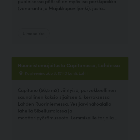
puoleisessa päässä on myös iso parkkipaikka
(veneranta ja Majakkapaviljonki), josta...
Uimapaikka
Huoneistomajoitusta Capitanossa, Lahdessa
Kapteeninaukio 3, 15140 Lahti, Lahti
Capitano (56,5 m2) viihtyisä, parvekkeellinen
saunallinen kaksio sijaitsee 5. kerroksessa
Lahden Ruoriniemessä, Vesijärvinäköalalla
lähellä Sibeliustalossa ja
moottoripyörämuseota. Lemmikeille tarjolla...