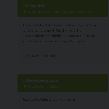
Koiranpäivät
Sundstenintie 32 07850 Lapinjärvi, Lapinjärvi
Koirahoitola, kahdeksan paikkaa 4-9m2 sisätila
ja jokaiselle oma 6-15m2 ulkotarha.
Koiranpäivät on toiminut vuodesta 2011, on
eläinlääkärin tarkastama ja hoitajilla...
Hyvinvointi ja hoitolat
Vääksyn koirapuisto
Kissalankuja 1, Asikkala
Tällä palvelulla ei ole kuvausta.