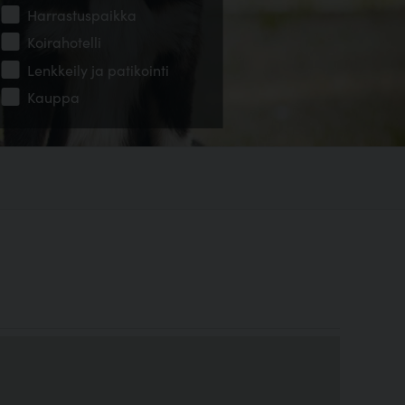
Harrastuspaikka
Koirahotelli
Lenkkeily ja patikointi
Kauppa