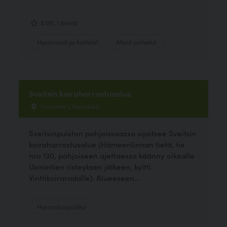
5.00, 1 ääntä
Hyvinvointi ja hoitolat
Muut palvelut
Sveitsin koiraharrastusalue
Usmintie 1, Hyvinkää
Sveitsinpuiston pohjoisosassa sijaitsee Sveitsin
koiraharrastusalue (Hämeenlinnan tietä, tie
nro 130, pohjoiseen ajettaessa käänny oikealle
Usmintien risteyksen jälkeen, kyltti
Vinttikoiraradalle). Alueeseen...
Harrastuspaikka