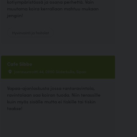
kotiympäristössä ja osana perhettä. Vain
muutama koira kerrallaan mahtuu mukaan
jengiin!
Hyvinvointi ja hoitolat
Cafe Sibbe
Joensuunraitti 44, 01150 Söderkulla, Sipoo
Vapaa-ajanlaskusta jossa rantaravintola,
ravintolaan saa koiran tuoda. Niin terassille
kuin myös sisälle mutta ei tiskille tai tiskin
taakse!