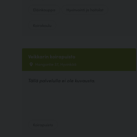
Eläinkauppa
Hyvinvointi ja hoitolat
Koirakoulu
Veikkarin koirapuisto
Hangontie 37, Hyvinkää
Tällä palvelulla ei ole kuvausta.
Koirapuisto