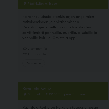
Matinkyläntie, Espoo
Koirankoulutusta etenkin arjen ongelmien
ratkaisemiseen ja ehkäisemiseen.
Perustaitojen opettamista ja haasteiden
selvittämistä pennuille, nuorille, aikuisille ja
vanhoille koirille. Omistaja oppii...
2 kommenttia
1.00, 3 ääntä
Koirakoulu
Ravintola Kerho
Satamakatu 7 33200 Tampere, Tampere
Ravintola Kerho on Nalkalan kaupunginosan