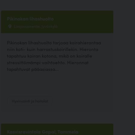
Pikinokan lihashuolto
Laajavuorentie, Jyväskylä
Pikinokan lihashuolto tarjoaa koirahierontaa
niin koti- kuin harrastuskoirillekin. Hieronta
tapahtuu koiran kotona, mikä on koiralle
stressittömämpi vaihtoehto. Hieronnat
tapahtuvat pääasiassa...
Hyvinvointi ja hoitolat
Kasvisravintola Gopal, Tammela