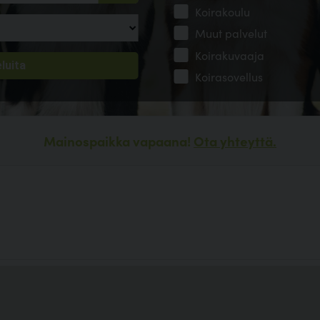
Koirakoulu
Muut palvelut
Koirakuvaaja
Koirasovellus
Mainospaikka vapaana!
Ota yhteyttä.