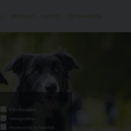
LU
ARTIKKELIT
UUTISET
TIETOA MEISTÄ
Eläinkauppa
Uimapaikka
Hyvinvointi ja hoitolat