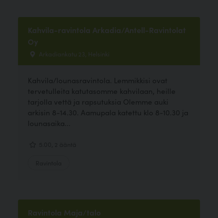
Kahvila-ravintola Arkadia/Antell-Ravintolat
Oy
Arkadiankatu 23, Helsinki
Kahvila/lounasravintola. Lemmikkisi ovat
tervetulleita katutasomme kahvilaan, heille
tarjolla vettä ja rapsutuksia Olemme auki
arkisin 8-14.30. Aamupala katettu klo 8-10.30 ja
lounasaika...
5.00, 2 ääntä
Ravintola
Ravintola Maja/talo