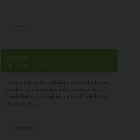
Ravintola
Pörö Pet
Nuijatie 12, Vantaa
Koirille ja kissoille ruokaa ja tarvikkeita. Kuiva-,
märkä- ja raakaruokaa vain luotettavilta ja
laadukkailta toimittajilta, mutta silti edullisesti.
Avoinna ma...
Eläinkauppa