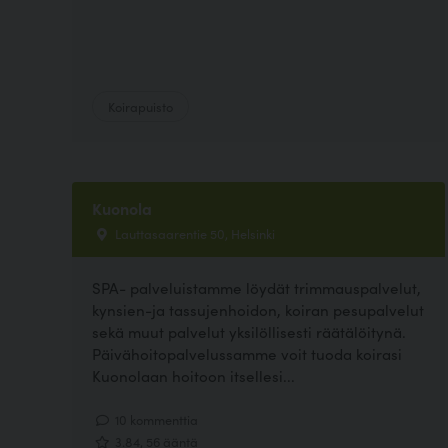
Koirapuisto
Kuonola
Lauttasaarentie 50, Helsinki
SPA- palveluistamme löydät trimmauspalvelut,
kynsien-ja tassujenhoidon, koiran pesupalvelut
sekä muut palvelut yksilöllisesti räätälöitynä.
Päivähoitopalvelussamme voit tuoda koirasi
Kuonolaan hoitoon itsellesi...
10 kommenttia
3.84, 56 ääntä