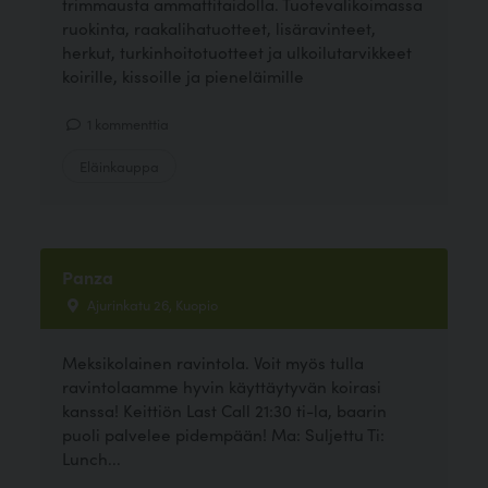
trimmausta ammattitaidolla. Tuotevalikoimassa
ruokinta, raakalihatuotteet, lisäravinteet,
herkut, turkinhoitotuotteet ja ulkoilutarvikkeet
koirille, kissoille ja pieneläimille
1 kommenttia
Eläinkauppa
Panza
Ajurinkatu 26, Kuopio
Meksikolainen ravintola. Voit myös tulla
ravintolaamme hyvin käyttäytyvän koirasi
kanssa! Keittiön Last Call 21:30 ti-la, baarin
puoli palvelee pidempään! Ma: Suljettu Ti:
Lunch...