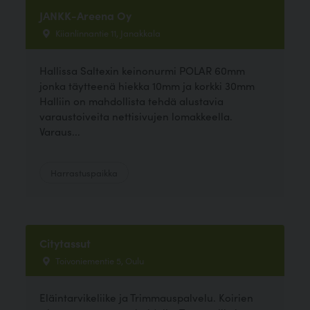
JANKK-Areena Oy
Kiianlinnantie 11, Janakkala
Hallissa Saltexin keinonurmi POLAR 60mm
jonka täytteenä hiekka 10mm ja korkki 30mm
Halliin on mahdollista tehdä alustavia
varaustoiveita nettisivujen lomakkeella.
Varaus...
Harrastuspaikka
Citytassut
Toivoniementie 5, Oulu
Eläintarvikeliike ja Trimmauspalvelu. Koirien