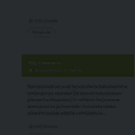
3.50, 2 ääntä
Koirakoulu
M&J Caketeria
Runeberginkatu 32, Helsinki
Koiraystäväiset ovat tervetulleita kahvilaamme
omistajansa seuraksi (ja saavat halutessaan
pienen herkkupalan).\r\nArkisin tarjoamme
aamupuuroa ja lounaaksi tuoreista raaka-
aineista paikan päällä valmistettua...
5.00, 6 ääntä