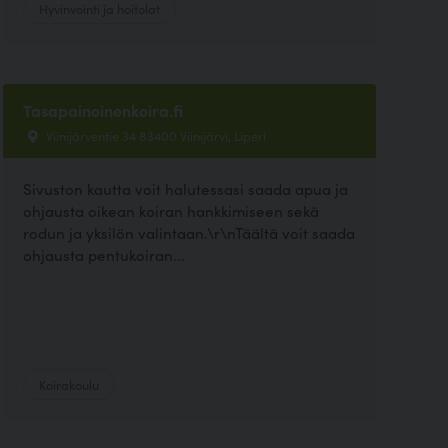
Hyvinvointi ja hoitolat
Tasapainoinenkoira.fi
Viinijärventie 34 83400 Viinijärvi, Liperi
Sivuston kautta voit halutessasi saada apua ja
ohjausta oikean koiran hankkimiseen sekä
rodun ja yksilön valintaan.\r\nTäältä voit saada
ohjausta pentukoiran...
Koirakoulu