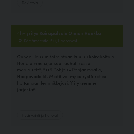
Ravintola
4h- yritys Koirapalvelu Onnen Haukku
Kärsämäentie 1677, Haapavesi
Onnen Haukun toimintaan kuuluu koirahoitola.
Hoitolamme sijaitsee rauhallisessa
maalaispitäjässä Pohjois- Pohjanmaalla,
Haapavedellä. Meitä voi myös kystä kotiisi
hoitamaan lemmikkejäsi. Yrityksemme
järjestää...
Hyvinvointi ja hoitolat