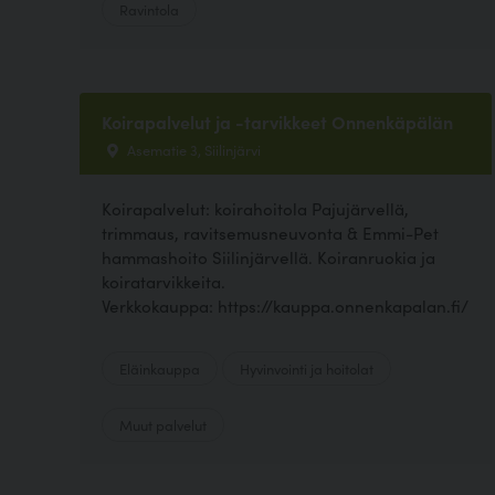
Ravintola
Koirapalvelut ja -tarvikkeet Onnenkäpälän
Asematie 3, Siilinjärvi
Koirapalvelut: koirahoitola Pajujärvellä,
trimmaus, ravitsemusneuvonta & Emmi-Pet
hammashoito Siilinjärvellä. Koiranruokia ja
koiratarvikkeita.
Verkkokauppa: https://kauppa.onnenkapalan.fi/
Eläinkauppa
Hyvinvointi ja hoitolat
Muut palvelut