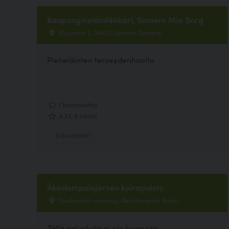
Kaupungineläinlääkäri, Somero Mia Borg
Kiiruuntie 3, 31400 Somero, Somero
Pieneläinten terveydenhuolto
1 kommenttia
4.33, 6 ääntä
Eläinlääkäri
Äkäslompolojärven koirapuisto
Sivulantien varressa, Äkäslompolo, Kolari
Tällä palvelulla ei ole kuvausta.