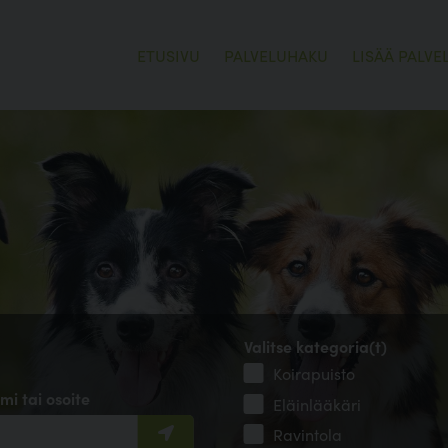
ETUSIVU
PALVELUHAKU
LISÄÄ PALVE
Valitse kategoria(t)
Koirapuisto
mi tai osoite
Eläinlääkäri
Ravintola