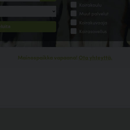
Koirakoulu
Muut palvelut
Koirakuvaaja
Koirasovellus
Mainospaikka vapaana!
Ota yhteyttä.