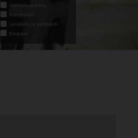
Harrastuspaikka
Koirahotelli
Lenkkeily ja patikointi
Kauppa