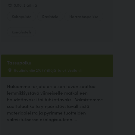
5.00, 2 ääntä
Koirapuisto
Ravintola
Harrastuspaikka
Koirahotelli
Tassupolku
Rautialantie 216 (Yrittäjä-talo), Vesilahti
Haluamme tarjota erilaisen tavan saattaa
lemmikkiystävä viimeiselle matkalleen
haudattavaksi tai tuhkattavaksi. Valmistamme
saattolaatikoita ympäristöystävällisistä
materiaaleista ja pyrimme tuotteiden
valmistuksessa ekologisuuteen....