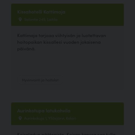
Kissahotelli Kattimaja
Salontie 249, Laitila
Kattimaja tarjoaa viihtyisän ja luotettavan
hoitopaikan kissallesi vuoden jokaisena
päivänä.
Hyvinvointi ja hoitolat
Aurinkotupa latukahvila
Aurinkokuja 1, Ylläsjärvi, Kolari
Koiraladun päätepiste. Koiran kanssa saa tulla