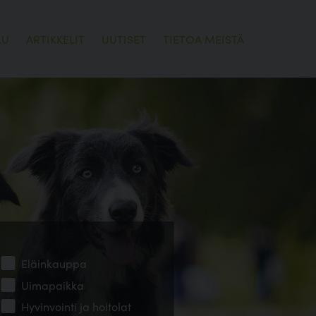
LU
ARTIKKELIT
UUTISET
TIETOA MEISTÄ
Eläinkauppa
Uimapaikka
Hyvinvointi ja hoitolat