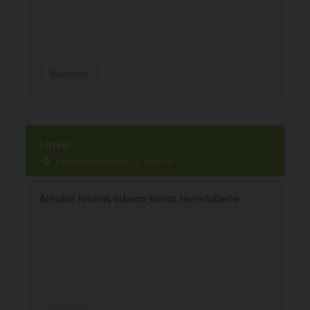
Ravintola
Latva
Korkeavuorenkatu 25, Helsinki
Ainakin lounas aikaan koirat tervetulleita