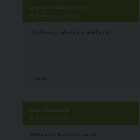
Janakkalan Koirakerho ry
Rastikaari 8, Janakkala
http://www.janakkalankoirakerho.net/
Koirakoulu
Anna Loimaranta
Purokatu 3, Raisio
Tällä palvelulla ei ole kuvausta.