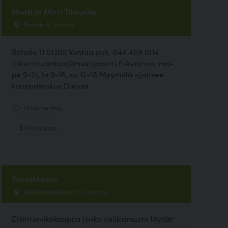
Musti ja Mirri Tikkurila
Ratatie 11, Vantaa
Ratatie 11 01300 Vantaa puh. 044 469 0114
tikkurila.vantaa@mustijamirri.fi Avoinna: ma-
pe 9-21, la 9-18, su 12-18 Myymälä sijaitsee
kauppakeskus Dixissä.
1 kommenttia
Eläinkauppa
TassuMassu
Hahkamäenkatu 2c, Parkano
Eläintarvikekauppa jonka valikoimasta löydät