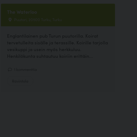
The Waterloo
Puutori, 20500 Turku, Turku
Englantilainen pub Turun puutorilla. Koirat
tervetulleita sisälle ja terassille. Koirille tarjolla
vesikuppi ja usein myös herkkuluu.
Henkilökunta suhtautuu koiriin erittäin...
1 kommenttia
Ravintola