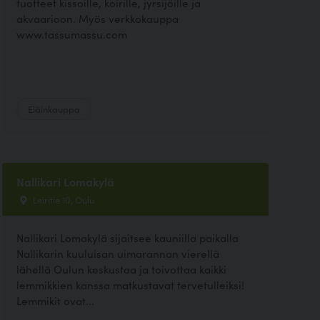
tuotteet kissoille, koirille, jyrsijöille ja
akvaarioon. Myös verkkokauppa
www.tassumassu.com
Eläinkauppa
Nallikari Lomakylä
Leiritie 10, Oulu
Nallikari Lomakylä sijaitsee kauniilla paikalla
Nallikarin kuuluisan uimarannan vierellä
lähellä Oulun keskustaa ja toivottaa kaikki
lemmikkien kanssa matkustavat tervetulleiksi!
Lemmikit ovat...