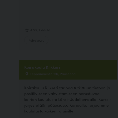
4.50, 2 ääntä
Koirakoulu
Koirakoulu Klikkeri
Leppämäentie 150, Raasepori
Koirakoulu Klikkeri tarjoaa tutkittuun tietoon ja
positiiviseen vahvistamiseen perustuvaa
koirien koulutusta Länsi-Uudellamaalla. Kurssit
järjestetään pääasiassa Karjaalla. Tarjoamme
koulutusta kaiken rotuisille...