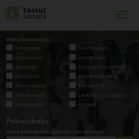
Valitse kategoria(t)
Koirapuisto
Eläinkauppa
Eläinlääkäri
Uimapaikka
Ravintola
Hyvinvointi ja hoitolat
Koirakoulu
Harrastuspaikka
Muut palvelut
Koirahotelli
Koirakuvaaja
Lenkkeily ja patikointi
Koirasovellus
Kauppa
Palveluhaku
Syötä paikkakunta, palvelun nimi tai osoite