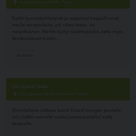
Humalistonkatu 5, turku, Turku
Kaikki hyvinkäyttäytyvät ja leppoisat heppulit ovat
meille tervetulleita, olit sitten kaksi- tai
nelijalkainen. Meiltä löytyy sisältä pöytiä, sekä myös
kesäkuukausina pari...
Ravintola
Fat Lizard Töölö
Helsinginkatu 56,00260 helsinki, Helsinki
Ravintolassa pääsee koirat Lizard loungen puolelle
(eli sisällä rennolle ruoka/juoma puolelle) sekä
terassille.