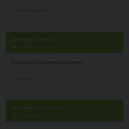
Lenkkeily ja patikointi
Meringue Cafe & Glam
Pietarinkatu 7, Helsinki
Koiraystävällinen kahvila-myymälä
Ravintola
Haapamäen koirapuisto
Hakatie 1, Keuruu