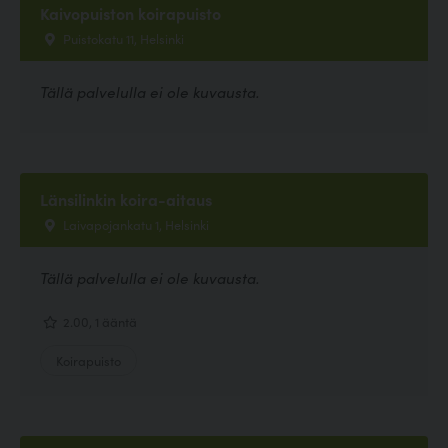
Kaivopuiston koirapuisto
Puistokatu 11, Helsinki
Tällä palvelulla ei ole kuvausta.
Länsilinkin koira-aitaus
Laivapojankatu 1, Helsinki
Tällä palvelulla ei ole kuvausta.
2.00, 1 ääntä
Koirapuisto