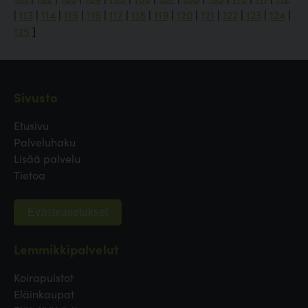
|
113
|
114
|
115
|
116
|
117
|
118
|
119
|
120
|
121
|
122
|
123
|
124
|
125
]
Sivusto
Etusivu
Palveluhaku
Lisää palvelu
Tietoa
Evästeasetukset
Lemmikkipalvelut
Koirapuistot
Eläinkaupat