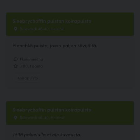
Sinebrychoffin puiston koirapuisto
Bulevardi 46-40, Helsinki
Pienehkö puisto, jossa paljon kävijöitä.
1 kommenttia
3.00, 1 ääntä
Koirapuisto
Sinebrychoffin puiston koirapuisto
Bulevardi 46-40, Helsinki
Tällä palvelulla ei ole kuvausta.