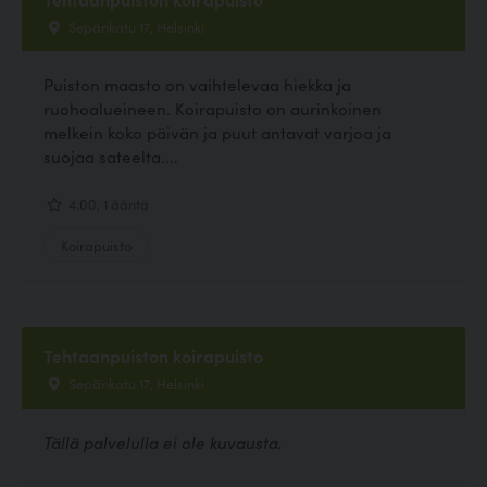
Sepänkatu 17, Helsinki
Puiston maasto on vaihtelevaa hiekka ja
ruohoalueineen. Koirapuisto on aurinkoinen
melkein koko päivän ja puut antavat varjoa ja
suojaa sateelta....
4.00, 1 ääntä
Koirapuisto
Tehtaanpuiston koirapuisto
Sepänkatu 17, Helsinki
Tällä palvelulla ei ole kuvausta.