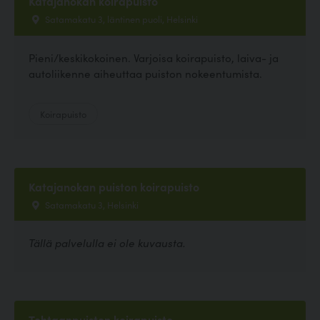
Katajanokan koirapuisto
Satamakatu 3, läntinen puoli, Helsinki
Pieni/keskikokoinen. Varjoisa koirapuisto, laiva- ja
autoliikenne aiheuttaa puiston nokeentumista.
Koirapuisto
Katajanokan puiston koirapuisto
Satamakatu 3, Helsinki
Tällä palvelulla ei ole kuvausta.
Tehtaanpuiston koirapuisto