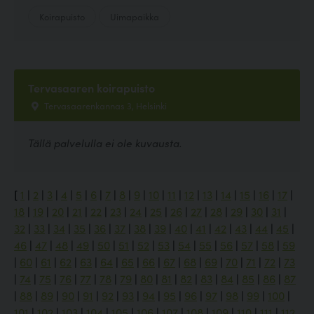
Koirapuisto
Uimapaikka
Tervasaaren koirapuisto
Tervasaarenkannas 3, Helsinki
Tällä palvelulla ei ole kuvausta.
[
1
|
2
|
3
|
4
|
5
|
6
|
7
|
8
|
9
|
10
|
11
|
12
|
13
|
14
|
15
|
16
|
17
|
18
|
19
|
20
|
21
|
22
|
23
|
24
|
25
|
26
|
27
|
28
|
29
|
30
|
31
|
32
|
33
|
34
|
35
|
36
|
37
|
38
|
39
|
40
|
41
|
42
|
43
|
44
|
45
|
46
|
47
|
48
|
49
|
50
|
51
|
52
|
53
|
54
|
55
|
56
|
57
|
58
|
59
|
60
|
61
|
62
|
63
|
64
|
65
|
66
|
67
|
68
|
69
|
70
|
71
|
72
|
73
|
74
|
75
|
76
|
77
|
78
|
79
|
80
|
81
|
82
|
83
|
84
|
85
|
86
|
87
|
88
|
89
|
90
|
91
|
92
|
93
|
94
|
95
|
96
|
97
|
98
|
99
|
100
|
101
|
102
|
103
|
104
|
105
|
106
|
107
|
108
|
109
|
110
|
111
|
112