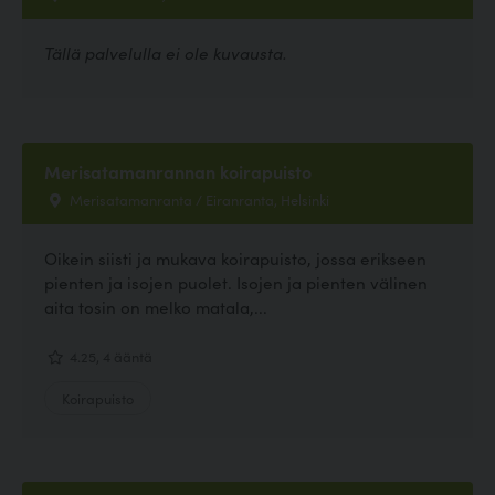
Tällä palvelulla ei ole kuvausta.
Merisatamanrannan koirapuisto
Merisatamanranta / Eiranranta, Helsinki
Oikein siisti ja mukava koirapuisto, jossa erikseen
pienten ja isojen puolet. Isojen ja pienten välinen
aita tosin on melko matala,...
4.25, 4 ääntä
Koirapuisto