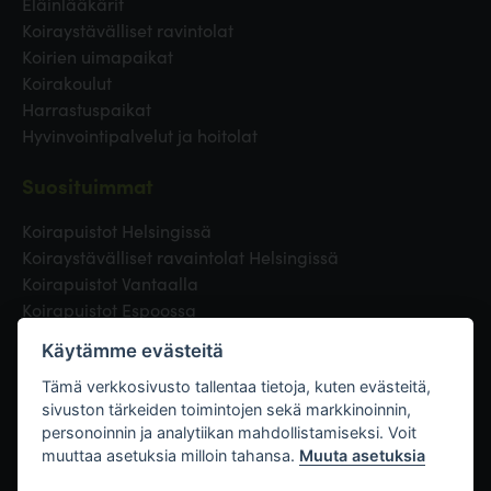
Eläinlääkärit
Koiraystävälliset ravintolat
Koirien uimapaikat
Koirakoulut
Harrastuspaikat
Hyvinvointipalvelut ja hoitolat
Suosituimmat
Koirapuistot Helsingissä
Koiraystävälliset ravaintolat Helsingissä
Koirapuistot Vantaalla
Koirapuistot Espoossa
Koirapuistot Turussa
Käytämme evästeitä
Eläinlääkäri Helsingissä
Koirapuistot Tampereella
Tämä verkkosivusto tallentaa tietoja, kuten evästeitä,
sivuston tärkeiden toimintojen sekä markkinoinnin,
personoinnin ja analytiikan mahdollistamiseksi. Voit
Linkit
muuttaa asetuksia milloin tahansa.
Muuta asetuksia