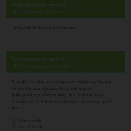
Ruoholahden koirapuisto
Laivapojankatu 15, Helsinki
Tällä palvelulla ei ole kuvausta.
Tervasaaren koirapuisto
Tervasaarenkannas 3, Helsinki
Suosittu ja viihtyisä koirapuisto saaressa, hyvien
kulkuyhteyksen päässä Kruununhaassa.
Koirapuistoon pääsee kävellen. Koirapuiston
maasto on vaihtelevaa, hiekkaa, nurmikkoa, puita
jne....
9 kommenttia
3.30, 10 ääntä