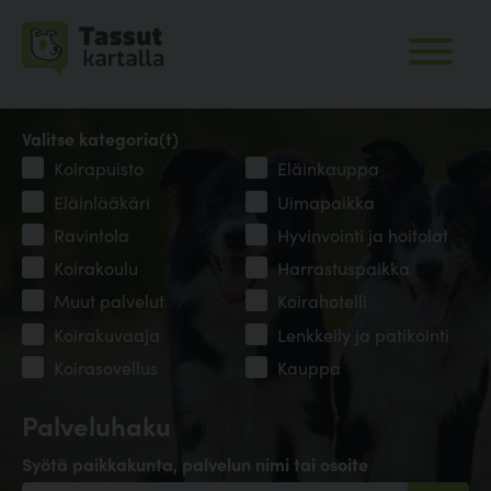
Valitse kategoria(t)
Koirapuisto
Eläinkauppa
Eläinlääkäri
Uimapaikka
Ravintola
Hyvinvointi ja hoitolat
Koirakoulu
Harrastuspaikka
Muut palvelut
Koirahotelli
Koirakuvaaja
Lenkkeily ja patikointi
Koirasovellus
Kauppa
Palveluhaku
Syötä paikkakunta, palvelun nimi tai osoite