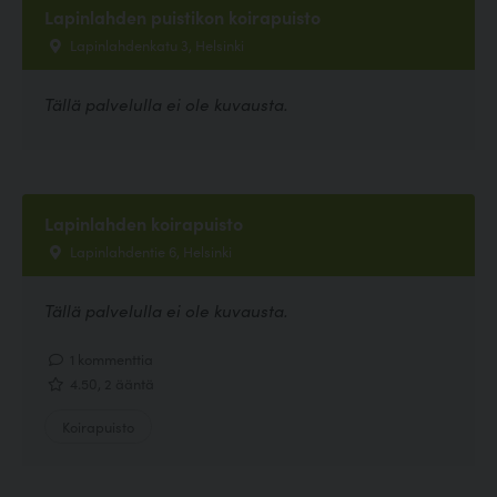
Lapinlahden puistikon koirapuisto
Lapinlahdenkatu 3, Helsinki
Tällä palvelulla ei ole kuvausta.
Lapinlahden koirapuisto
Lapinlahdentie 6, Helsinki
Tällä palvelulla ei ole kuvausta.
1 kommenttia
4.50, 2 ääntä
Koirapuisto