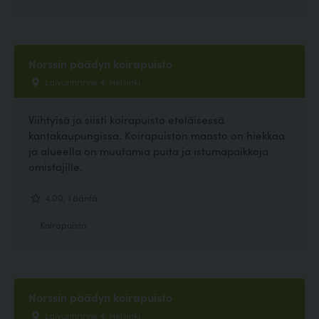
Norssin päädyn koirapuisto
Laivurinrinne 4, Helsinki
Viihtyisä ja siisti koirapuisto eteläisessä
kantakaupungissa. Koirapuiston maasto on hiekkaa
ja alueella on muutamia puita ja istumapaikkoja
omistajille.
4.00, 1 ääntä
Koirapuisto
Norssin päädyn koirapuisto
Laivurinrinne 4, Helsinki