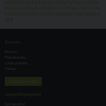
|
88
|
89
|
90
|
91
|
92
|
93
|
94
|
95
|
96
|
97
|
98
|
99
|
100
|
101
|
102
|
103
|
104
|
105
|
106
|
107
|
108
|
109
|
110
|
111
|
112
|
113
|
114
|
115
|
116
|
117
|
118
|
119
|
120
|
121
|
122
|
123
|
124
|
125
]
Sivusto
Etusivu
Palveluhaku
Lisää palvelu
Tietoa
Evästeasetukset
Lemmikkipalvelut
Koirapuistot