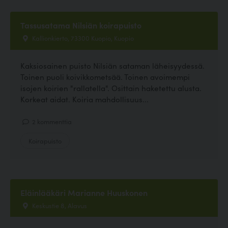
Tassusatama Nilsiän koirapuisto
Kallionkierto, 73300 Kuopio, Kuopio
Kaksiosainen puisto Nilsiän sataman läheisyydessä.
Toinen puoli koivikkometsää. Toinen avoimempi
isojen koirien "rallatella". Osittain haketettu alusta.
Korkeat aidat. Koiria mahdollisuus...
2 kommenttia
Koirapuisto
Eläinlääkäri Marianne Huuskonen
Keskustie 8, Alavus