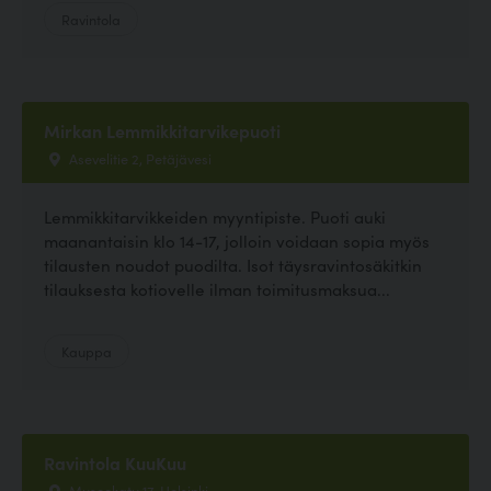
Ravintola
Mirkan Lemmikkitarvikepuoti
Asevelitie 2, Petäjävesi
Lemmikkitarvikkeiden myyntipiste. Puoti auki
maanantaisin klo 14-17, jolloin voidaan sopia myös
tilausten noudot puodilta. Isot täysravintosäkitkin
tilauksesta kotiovelle ilman toimitusmaksua...
Kauppa
Ravintola KuuKuu
Museokatu 17, Helsinki