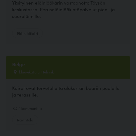
Yksityinen eläinlääkärin vastaanotto Töysän
keskustassa. Peruseläinlääkintäpalvelut pien- ja
suureläimille.
Eläinlääkäri
Belge
kluuvikatu 5, Helsinki
Koirat ovat tervetulleita alakerran baariin puolelle
ja terassille.
1 kommenttia
Ravintola