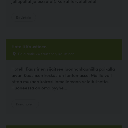
jallupullat ja pizzetat). Koirat tervetulleita!
Ravintola
Hotelli Kaustinen
Pajalantie 24 Kaustinen, Kaustinen
Hotelli Kaustinen sijaitsee luonnonkauniilla paikalla
aivan Kaustisen keskustan tuntumassa. Meille voit
ottaa mukaan koirasi lomailemaan veloituksetta.
Huoneessa on oma pyyhe...
Koirahotelli