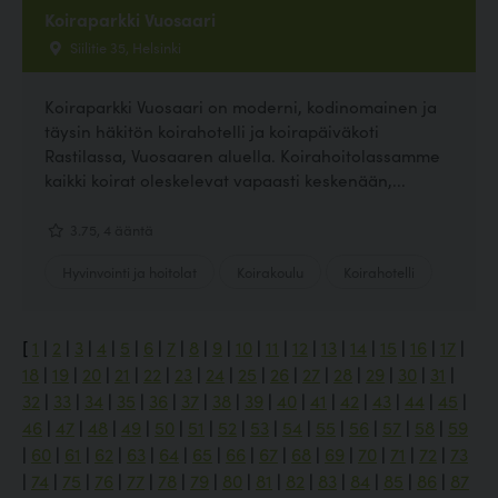
Koiraparkki Vuosaari
Siilitie 35, Helsinki
Koiraparkki Vuosaari on moderni, kodinomainen ja
täysin häkitön koirahotelli ja koirapäiväkoti
Rastilassa, Vuosaaren aluella. Koirahoitolassamme
kaikki koirat oleskelevat vapaasti keskenään,...
3.75, 4 ääntä
Hyvinvointi ja hoitolat
Koirakoulu
Koirahotelli
[
1
|
2
|
3
|
4
|
5
|
6
|
7
|
8
|
9
|
10
|
11
|
12
|
13
|
14
|
15
|
16
|
17
|
18
|
19
|
20
|
21
|
22
|
23
|
24
|
25
|
26
|
27
|
28
|
29
|
30
|
31
|
32
|
33
|
34
|
35
|
36
|
37
|
38
|
39
|
40
|
41
|
42
|
43
|
44
|
45
|
46
|
47
|
48
|
49
|
50
|
51
|
52
|
53
|
54
|
55
|
56
|
57
|
58
|
59
|
60
|
61
|
62
|
63
|
64
|
65
|
66
|
67
|
68
|
69
|
70
|
71
|
72
|
73
|
74
|
75
|
76
|
77
|
78
|
79
|
80
|
81
|
82
|
83
|
84
|
85
|
86
|
87