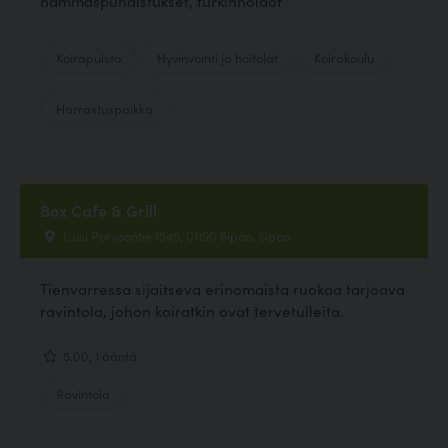
hammaspuhdistukset, turkinhoidot
Koirapuisto
Hyvinvointi ja hoitolat
Koirakoulu
Harrastuspaikka
Box Cafe & Grill
Uusi Porvoontie 1545, 01190 Sipoo, Sipoo
Tienvarressa sijaitseva erinomaista ruokaa tarjoava
ravintola, johon koiratkin ovat tervetulleita.
5.00, 1 ääntä
Ravintola