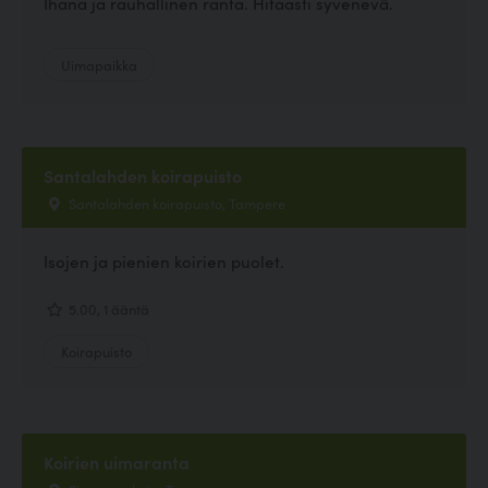
Ihana ja rauhallinen ranta. Hitaasti syvenevä.
Uimapaikka
Santalahden koirapuisto
Santalahden koirapuisto, Tampere
Isojen ja pienien koirien puolet.
5.00, 1 ääntä
Koirapuisto
Koirien uimaranta