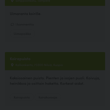
Simppoonkatu, Tampere
Uimaranta koirille.
1 kommenttia
Uimapaikka
Koirapuisto
Kallionkierto, 73300 Nilsiä, Kuopio
Kaksiosainen puisto. Pienten ja isojen puoli. Koivuja,
heinikkoa ja osittain haketta. Korkeat aidat.
Koirapuisto
Koirakuvaaja