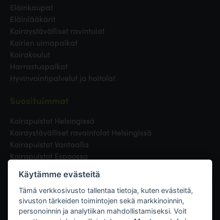
Eläinkaupat
Eläinlääkärit
Koiraystävälliset ravintolat
Koirien uimapaikat
Koirakoulut
Harrastuspaikat
Hyvinvointipalvelut ja hoitolat
Suosituimmat
Koirapuistot Helsingissä
Koiraystävälliset ravaintolat Helsingissä
Koirapuistot Vantaalla
Koirapuistot Espoossa
Koirapuistot Turussa
Käytämme evästeitä
Eläinlääkäri Helsingissä
Koirapuistot Tampereella
Tämä verkkosivusto tallentaa tietoja, kuten evästeitä,
sivuston tärkeiden toimintojen sekä markkinoinnin,
personoinnin ja analytiikan mahdollistamiseksi. Voit
Linkit