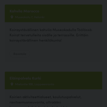
Kahvila Marocco
Museokatu 7, Helsinki
Koiraystävällinen kahvila Museokadulla Töölössä.
Koirat tervetulleita sisälle ja terrassille. Erittäin
koiraystävällinen henkilökunta!
Ravintola
Eläinpalvelu Kurki
Mielontie 168, Lappeenranta
Koirien aktiviteettialueet, koulutuspalvelut,
ravitsemusneuvonta, ultraääni