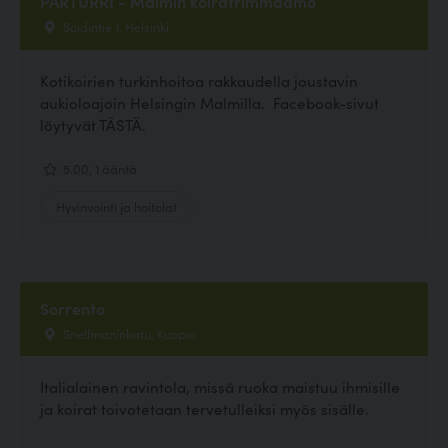
PARTURRI - Malmin koiratrimmaamo
Soidintie 1, Helsinki
Kotikoirien turkinhoitoa rakkaudella joustavin
aukioloajoin Helsingin Malmilla. Facebook-sivut
löytyvät TÄSTÄ.
5.00, 1 ääntä
Hyvinvointi ja hoitolat
Sorrento
Snellmaninkatu, Kuopio
Italialainen ravintola, missä ruoka maistuu ihmisille
ja koirat toivotetaan tervetulleiksi myös sisälle.