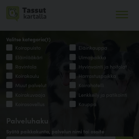
Valitse kategoria(t)
Koirapuisto
Eläinkauppa
Eläinlääkäri
Uimapaikka
Ravintola
Hyvinvointi ja hoitolat
Koirakoulu
Harrastuspaikka
Muut palvelut
Koirahotelli
Koirakuvaaja
Lenkkeily ja patikointi
Koirasovellus
Kauppa
Palveluhaku
Syötä paikkakunta, palvelun nimi tai osoite