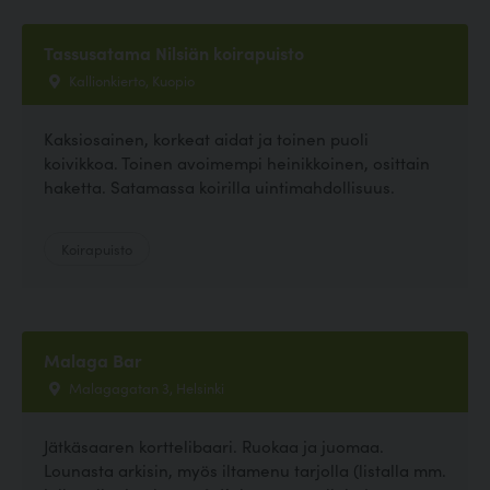
Tassusatama Nilsiän koirapuisto
Kallionkierto, Kuopio
Kaksiosainen, korkeat aidat ja toinen puoli
koivikkoa. Toinen avoimempi heinikkoinen, osittain
haketta. Satamassa koirilla uintimahdollisuus.
Koirapuisto
Malaga Bar
Malagagatan 3, Helsinki
Jätkäsaaren korttelibaari. Ruokaa ja juomaa.
Lounasta arkisin, myös iltamenu tarjolla (listalla mm.