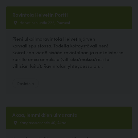
Ravintola Helvetin Portti
Helvetinkoluntie 775, Ruovesi
Pieni ulkoilmaravintola Helvetinjärven
kansallispuistossa. Todella koitaystävällinen!
Koirat saa viedä sisään ravintolaan ja ruokalistassa
koirille omia annoksia (villisika/maksa/riisi tai
villisian luita). Ravintolan yhteydessä on...
Ravintola
Akaa, lemmikkien uimaranta
Kangassaarentie 40, Akaa