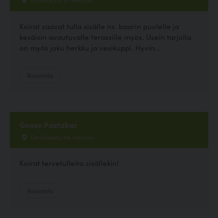
Koirat saavat tulla sisälle ns. baarin puolelle ja
kesäisin avautuvalle terassille myös. Usein tarjolla
on myös joku herkku ja vesikuppi. Hyvin...
Ravintola
Goose Pastabar
Eerikinkatu 44, Helsinki
Koirat tervetulleita sisällekin!
Ravintola