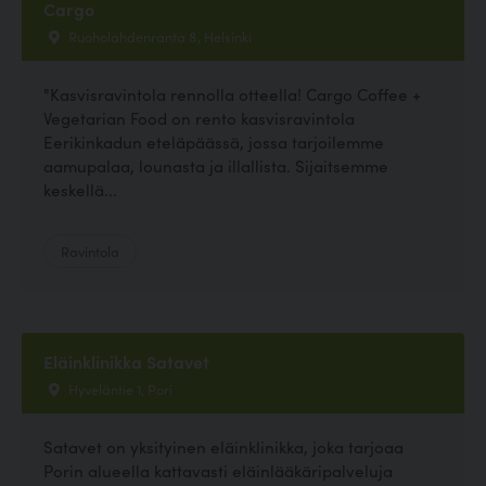
Cargo
Ruoholahdenranta 8, Helsinki
"Kasvisravintola rennolla otteella! Cargo Coffee +
Vegetarian Food on rento kasvisravintola
Eerikinkadun eteläpäässä, jossa tarjoilemme
aamupalaa, lounasta ja illallista. Sijaitsemme
keskellä...
Ravintola
Eläinklinikka Satavet
Hyveläntie 1, Pori
Satavet on yksityinen eläinklinikka, joka tarjoaa
Porin alueella kattavasti eläinlääkäripalveluja