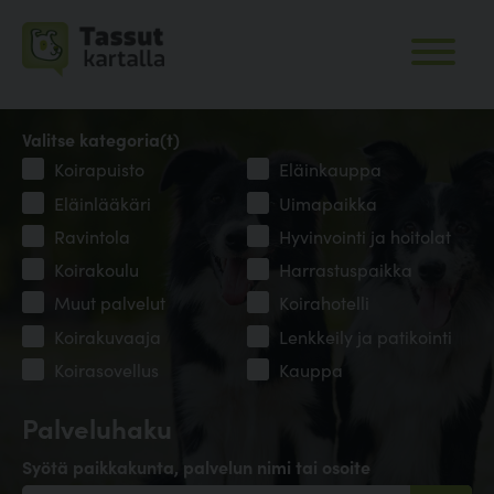
Valitse kategoria(t)
Koirapuisto
Eläinkauppa
Eläinlääkäri
Uimapaikka
Ravintola
Hyvinvointi ja hoitolat
Koirakoulu
Harrastuspaikka
Muut palvelut
Koirahotelli
Koirakuvaaja
Lenkkeily ja patikointi
Koirasovellus
Kauppa
Palveluhaku
Syötä paikkakunta, palvelun nimi tai osoite