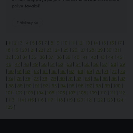
palveltavaksi!
Eläinkauppa
[
1
|
2
|
3
|
4
|
5
|
6
|
7
|
8
|
9
|
10
|
11
|
12
|
13
|
14
|
15
|
16
|
17
|
18
|
19
|
20
|
21
|
22
|
23
|
24
|
25
|
26
|
27
|
28
|
29
|
30
|
31
|
32
|
33
|
34
|
35
|
36
|
37
|
38
|
39
|
40
|
41
|
42
|
43
|
44
|
45
|
46
|
47
|
48
|
49
|
50
|
51
|
52
|
53
|
54
|
55
|
56
|
57
|
58
|
59
|
60
|
61
|
62
|
63
|
64
|
65
|
66
|
67
|
68
|
69
|
70
|
71
|
72
|
73
|
74
|
75
|
76
|
77
|
78
|
79
|
80
|
81
|
82
|
83
|
84
|
85
|
86
|
87
|
88
|
89
|
90
|
91
|
92
|
93
|
94
|
95
|
96
|
97
|
98
|
99
|
100
|
101
|
102
|
103
|
104
|
105
|
106
|
107
|
108
|
109
|
110
|
111
|
112
|
113
|
114
|
115
|
116
|
117
|
118
|
119
|
120
|
121
|
122
|
123
|
124
|
125
]