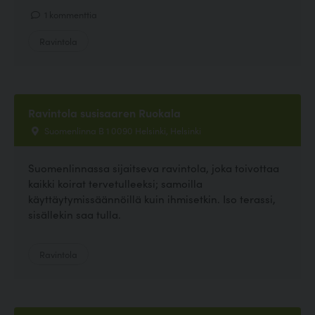
1 kommenttia
Ravintola
Ravintola susisaaren Ruokala
Suomenlinna B 1 0090 Helsinki, Helsinki
Suomenlinnassa sijaitseva ravintola, joka toivottaa
kaikki koirat tervetulleeksi; samoilla
käyttäytymissäännöillä kuin ihmisetkin. Iso terassi,
sisällekin saa tulla.
Ravintola