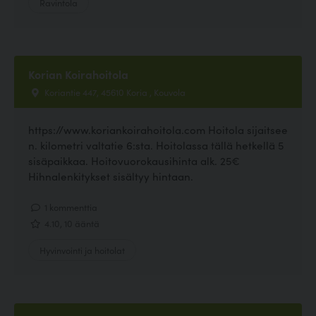
Ravintola
Korian Koirahoitola
Koriantie 447, 45610 Koria , Kouvola
https://www.koriankoirahoitola.com Hoitola sijaitsee
n. kilometri valtatie 6:sta. Hoitolassa tällä hetkellä 5
sisäpaikkaa. Hoitovuorokausihinta alk. 25€
Hihnalenkitykset sisältyy hintaan.
1 kommenttia
4.10, 10 ääntä
Hyvinvointi ja hoitolat