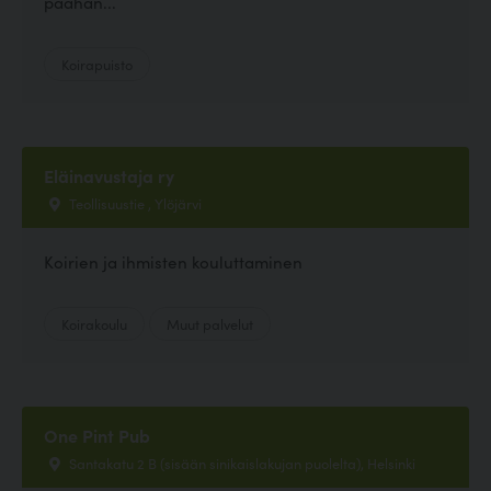
päähän...
Koirapuisto
Eläinavustaja ry
Teollisuustie , Ylöjärvi
Koirien ja ihmisten kouluttaminen
Koirakoulu
Muut palvelut
One Pint Pub
Santakatu 2 B (sisään sinikaislakujan puolelta), Helsinki