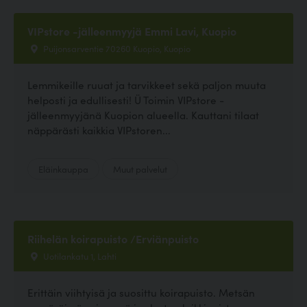
VIPstore -jälleenmyyjä Emmi Lavi, Kuopio
Puijonsarventie 70260 Kuopio, Kuopio
Lemmikeille ruuat ja tarvikkeet sekä paljon muuta
helposti ja edullisesti! Ü Toimin VIPstore -
jälleenmyyjänä Kuopion alueella. Kauttani tilaat
näppärästi kaikkia VIPstoren...
Eläinkauppa
Muut palvelut
Riihelän koirapuisto /Erviänpuisto
Uotilankatu 1, Lahti
Erittäin viihtyisä ja suosittu koirapuisto. Metsän