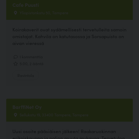
Cafe Puusti
Yliopistonkatu 50, Tampere
Koirakaverit ovat sydämellisesti tervetulleita samoin
omistajat. Kahvila on katutasossa ja Sorsapuisto on
aivan vieressä
1 kommenttia
5.00, 2 ääntä
Ravintola
BarffiNet Oy
Sellukatu 19, 33400 Tampere, Tampere
Uusi osoite pääsiäisen jälkeen! Raakaruokinnan
erikoiskauppa ja paljon muuta mukavaa. Tervetuloa