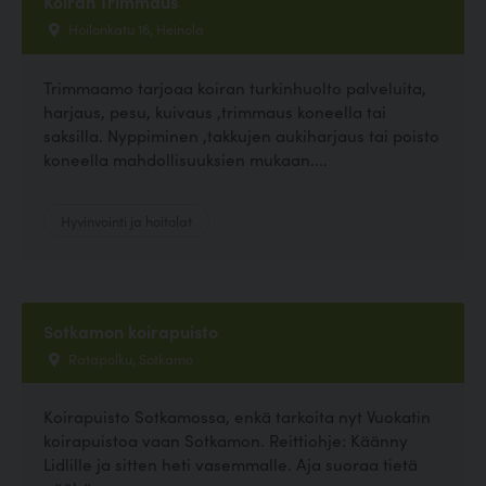
Koiran Trimmaus
Hoilonkatu 16, Heinola
Trimmaamo tarjoaa koiran turkinhuolto palveluita,
harjaus, pesu, kuivaus ,trimmaus koneella tai
saksilla. Nyppiminen ,takkujen aukiharjaus tai poisto
koneella mahdollisuuksien mukaan....
Hyvinvointi ja hoitolat
Sotkamon koirapuisto
Ratapolku, Sotkamo
Koirapuisto Sotkamossa, enkä tarkoita nyt Vuokatin
koirapuistoa vaan Sotkamon. Reittiohje: Käänny
Lidlille ja sitten heti vasemmalle. Aja suoraa tietä