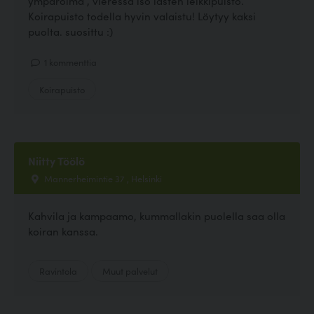
ympäröimä , vieressä iso lasten leikkipuisto.
Koirapuisto todella hyvin valaistu! Löytyy kaksi
puolta. suosittu :)
1 kommenttia
Koirapuisto
Niitty Töölö
Mannerheimintie 37 , Helsinki
Kahvila ja kampaamo, kummallakin puolella saa olla
koiran kanssa.
Ravintola
Muut palvelut