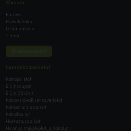
Sivusto
Etusivu
Palveluhaku
Lisää palvelu
Tietoa
Evästeasetukset
Lemmikkipalvelut
Koirapuistot
Eläinkaupat
Eläinlääkärit
Koiraystävälliset ravintolat
Koirien uimapaikat
Koirakoulut
Harrastuspaikat
Hyvinvointipalvelut ja hoitolat