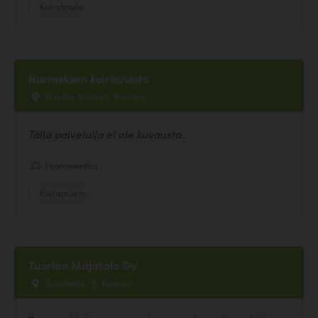
Koirakoulu
Nurmeksen koirapuisto
Pajutie, Nurmes, Nurmes
Tällä palvelulla ei ole kuvausta.
1 kommenttia
Koirapuisto
Tuorlan Majatalo Oy
Tuorlantie 1 E, Kaarina