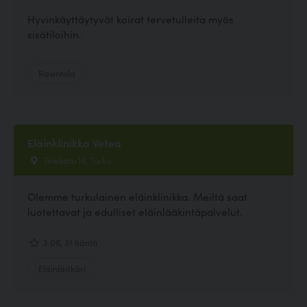
Hyvinkäyttäytyvät koirat tervetulleita myös
sisätiloihin.
Ravintola
Eläinklinikka Vetea
Telekatu 14, Turku
Olemme turkulainen eläinklinikka. Meiltä saat
luotettavat ja edulliset eläinlääkintäpalvelut.
3.06, 31 ääntä
Eläinlääkäri