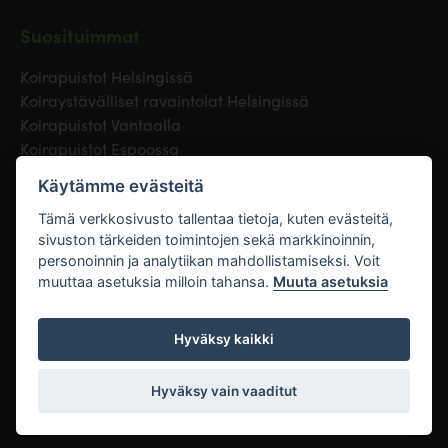
Suosituimmat
Koirapuistot Helsingissä
Koiraystävälliset ravaintolat Helsingissä
Koirapuistot Vantaalla
Koirapuistot Espoossa
Koirapuistot Turussa
Käytämme evästeitä
Eläinlääkäri Helsingissä
Koirapuistot Tampereella
Tämä verkkosivusto tallentaa tietoja, kuten evästeitä,
sivuston tärkeiden toimintojen sekä markkinoinnin,
personoinnin ja analytiikan mahdollistamiseksi. Voit
Linkit
muuttaa asetuksia milloin tahansa.
Muuta asetuksia
Hyväksy kaikki
Hyväksy vain vaaditut