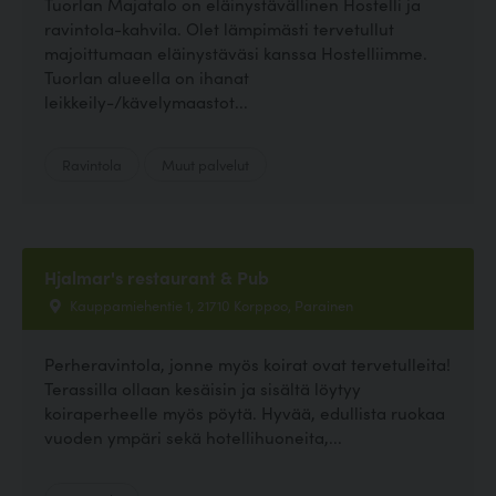
Tuorlan Majatalo on eläinystävällinen Hostelli ja
ravintola-kahvila. Olet lämpimästi tervetullut
majoittumaan eläinystäväsi kanssa Hostelliimme.
Tuorlan alueella on ihanat
leikkeily-/kävelymaastot...
Ravintola
Muut palvelut
Hjalmar's restaurant & Pub
Kauppamiehentie 1, 21710 Korppoo, Parainen
Perheravintola, jonne myös koirat ovat tervetulleita!
Terassilla ollaan kesäisin ja sisältä löytyy
koiraperheelle myös pöytä. Hyvää, edullista ruokaa
vuoden ympäri sekä hotellihuoneita,...