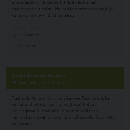
pieneläimille. Klinikalla tehdään kattavasti
pehmytosakirurgiaa, kirurgisia hammaspoistoja ja
keinosiemennyksiä. Klinikalla...
1 kommenttia
4.17, 6 ääntä
Eläinlääkäri
Ravintola Annan Kartano
Tuomarinkyläntie 4-18, Helsinki
Ravintola Annan Kartano sijaitsee Tuomarinkylän
kartanon historiallisessa miljöössä Pohjois
Helsingissä. Viihtyisään ja tunnelmalliseen
ravintolaan ovat tervetulleita sekä ruokailevat että
vaikkapa...