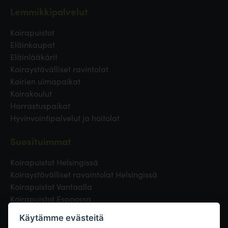
Lemmikkipalvelut
Koirapuistot
Eläinkaupat
Eläinlääkärit
Koiraystävälliset ravintolat
Koirien uimapaikat
Koirakoulut
Harrastuspaikat
Hyvinvointipalvelut ja hoitolat
Suosituimmat
Koirapuistot Helsingissä
Koiraystävälliset ravaintolat Helsingissä
Koirapuistot Vantaalla
Koirapuistot Espoossa
Koirapuistot Turussa
Käytämme evästeitä
Eläinlääkäri Helsingissä