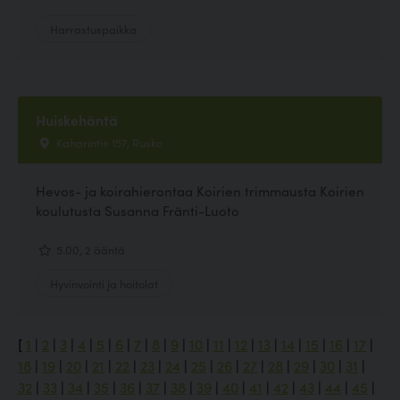
Harrastuspaikka
Huiskehäntä
Kaharintie 157, Rusko
Hevos- ja koirahierontaa Koirien trimmausta Koirien
koulutusta Susanna Fränti-Luoto
5.00, 2 ääntä
Hyvinvointi ja hoitolat
[
1
|
2
|
3
|
4
|
5
|
6
|
7
|
8
|
9
|
10
|
11
|
12
|
13
|
14
|
15
|
16
|
17
|
18
|
19
|
20
|
21
|
22
|
23
|
24
|
25
|
26
|
27
|
28
|
29
|
30
|
31
|
32
|
33
|
34
|
35
|
36
|
37
|
38
|
39
|
40
|
41
|
42
|
43
|
44
|
45
|