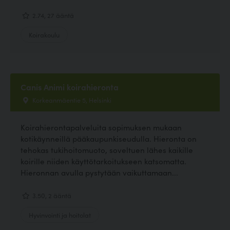
2.74, 27 ääntä
Koirakoulu
Canis Animi koirahieronta
Korkeanmäentie 5, Helsinki
Koirahierontapalveluita sopimuksen mukaan
kotikäynneillä pääkaupunkiseudulla. Hieronta on
tehokas tukihoitomuoto, soveltuen lähes kaikille
koirille niiden käyttötarkoitukseen katsomatta.
Hieronnan avulla pystytään vaikuttamaan...
3.50, 2 ääntä
Hyvinvointi ja hoitolat