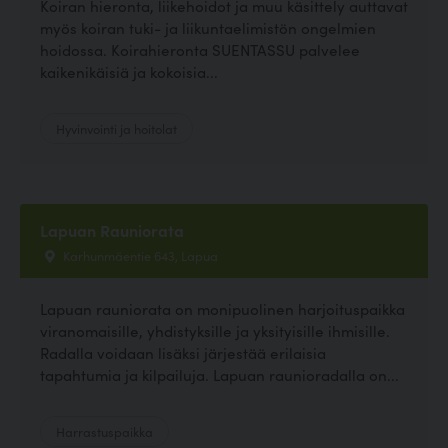
Koiran hieronta, liikehoidot ja muu käsittely auttavat
myös koiran tuki- ja liikuntaelimistön ongelmien
hoidossa. Koirahieronta SUENTASSU palvelee
kaikenikäisiä ja kokoisia...
Hyvinvointi ja hoitolat
Lapuan Rauniorata
Karhunmäentie 643, Lapua
Lapuan rauniorata on monipuolinen harjoituspaikka
viranomaisille, yhdistyksille ja yksityisille ihmisille.
Radalla voidaan lisäksi järjestää erilaisia
tapahtumia ja kilpailuja. Lapuan raunioradalla on...
Harrastuspaikka