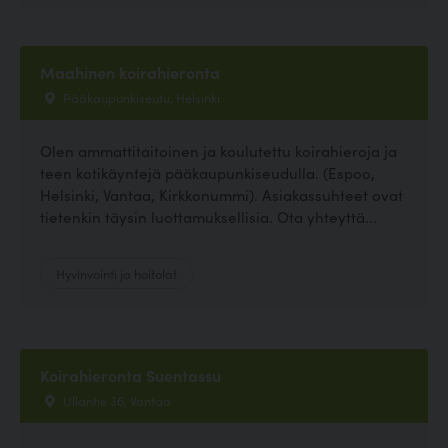
Maahinen koirahieronta
Pääkaupunkiseutu, Helsinki
Olen ammattitaitoinen ja koulutettu koirahieroja ja
teen kotikäyntejä pääkaupunkiseudulla. (Espoo,
Helsinki, Vantaa, Kirkkonummi). Asiakassuhteet ovat
tietenkin täysin luottamuksellisia. Ota yhteyttä...
Hyvinvointi ja hoitolat
Koirahieronta Suentassu
Ullantie 36, Vantaa