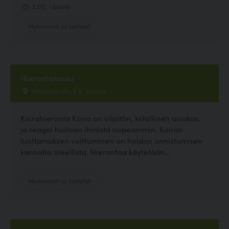
5.00, 1 ääntä
Hyvinvointi ja hoitolat
Hierontatassu
Majavapolku 8 B, Vantaa
Koirahieronta Koira on vilpitön, kiitollinen asiakas,
ja reagoi hoitoon ihmistä nopeammin. Koiran
luottamuksen voittaminen on hoidon onnistumisen
kannalta oleellista. Hierontaa käytetään...
Hyvinvointi ja hoitolat