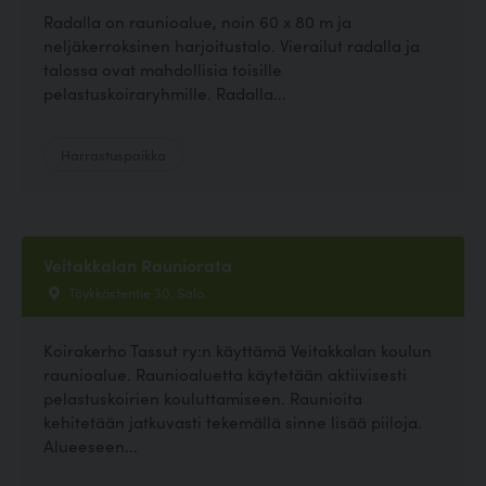
Radalla on raunioalue, noin 60 x 80 m ja
neljäkerroksinen harjoitustalo. Vierailut radalla ja
talossa ovat mahdollisia toisille
pelastuskoiraryhmille. Radalla...
Harrastuspaikka
Veitakkalan Rauniorata
Töykköstentie 30, Salo
Koirakerho Tassut ry:n käyttämä Veitakkalan koulun
raunioalue. Raunioaluetta käytetään aktiivisesti
pelastuskoirien kouluttamiseen. Raunioita
kehitetään jatkuvasti tekemällä sinne lisää piiloja.
Alueeseen...