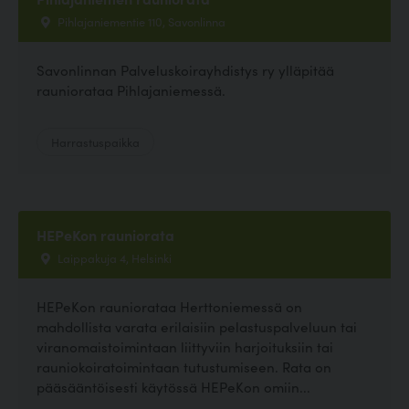
Pihlajaniementie 110, Savonlinna
Savonlinnan Palveluskoirayhdistys ry ylläpitää
rauniorataa Pihlajaniemessä.
Harrastuspaikka
HEPeKon rauniorata
Laippakuja 4, Helsinki
HEPeKon rauniorataa Herttoniemessä on
mahdollista varata erilaisiin pelastuspalveluun tai
viranomaistoimintaan liittyviin harjoituksiin tai
rauniokoiratoimintaan tutustumiseen. Rata on
pääsääntöisesti käytössä HEPeKon omiin...