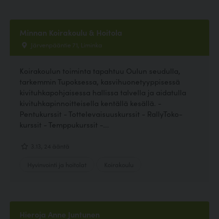
Minnan Koirakoulu & Hoitola
Järvenpääntie 71, Liminka
Koirakoulun toiminta tapahtuu Oulun seudulla,
tarkemmin Tupoksessa, kasvihuonetyyppisessä
kivituhkapohjaisessa hallissa talvella ja aidatulla
kivituhkapinnoitteisella kentällä kesällä. -
Pentukurssit - Tottelevaisuuskurssit - RallyToko-
kurssit - Temppukurssit -...
3.13, 24 ääntä
Hyvinvointi ja hoitolat
Koirakoulu
Hieroja Anne Juntunen