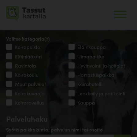
Valitse kategoria(t)
Koirapuisto
Eläinkauppa
Eläinlääkäri
Uimapaikka
Ravintola
Hyvinvointi ja hoitolat
Koirakoulu
Harrastuspaikka
Muut palvelut
Koirahotelli
Koirakuvaaja
Lenkkeily ja patikointi
Koirasovellus
Kauppa
Palveluhaku
Syötä paikkakunta, palvelun nimi tai osoite