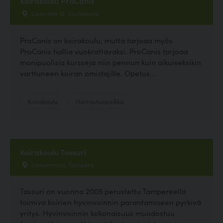
Koirakoulu ProCanis
Liperintie 12, Sastamala
ProCanis on koirakoulu, mutta tarjoaa myös
ProCanis hallia vuokrattavaksi. ProCanis tarjoaa
monipuolisia kursseja niin pennun kuin aikuiseksikin
varttuneen koiran omistajille. Opetus...
Koirakoulu
Harrastuspaikka
Koirakoulu Tassuri
Linnainmaa, Tampere
Tassuri on vuonna 2005 perustettu Tampereella
toimiva koirien hyvinvoinnin parantamiseen pyrkivä
yritys. Hyvinvoinnin kokonaisuus muodostuu