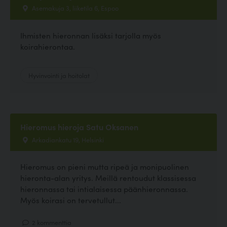
Asemakuja 3, liiketila 6, Espoo
Ihmisten hieronnan lisäksi tarjolla myös
koirahierontaa.
Hyvinvointi ja hoitolat
Hieromus hieroja Satu Oksanen
Arkadiankatu 19, Helsinki
Hieromus on pieni mutta ripeä ja monipuolinen
hieronta-alan yritys. Meillä rentoudut klassisessa
hieronnassa tai intialaisessa päänhieronnassa.
Myös koirasi on tervetullut...
2 kommenttia