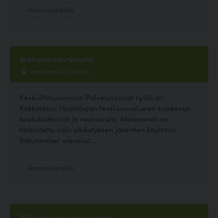
Harrastuspaikka
Kokkolan rauniorata
kemirantie 3, Kokkola
Keski-Pohjanmaan Palveluskoirat ry:llä on
Kokkolassa Ykspihlajan teollisuusalueen kupeessa
koulutuskenttä ja rauniorata. Molemmat on
tarkoitettu vain yhdistyksen jäsenten käyttöön.
Satunnaiset vierailut...
Harrastuspaikka
Pihlajaniemen rauniorata