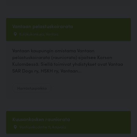
Vantaan pelastuskoirarata
Kulokukonkuja, Vantaa
Vantaan kaupungin omistama Vantaan
pelastuskoirarata (rauniorata) sijaitsee Korson
Kulomäessä. Siellä toimivat yhdistykset ovat Vantaa
SAR Dogs ry, HSKH ry, Vantaan...
Harrastuspaikka
Kuusankosken rauniorata
Vanhainkodintie 11, Kouvola