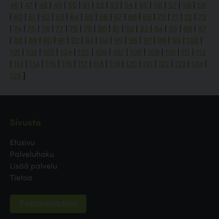
46
|
47
|
48
|
49
|
50
|
51
|
52
|
53
|
54
|
55
|
56
|
57
|
58
|
59
|
60
|
61
|
62
|
63
|
64
|
65
|
66
|
67
|
68
|
69
|
70
|
71
|
72
|
73
|
74
|
75
|
76
|
77
|
78
|
79
|
80
|
81
|
82
|
83
|
84
|
85
|
86
|
87
|
88
|
89
|
90
|
91
|
92
|
93
|
94
|
95
|
96
|
97
|
98
|
99
|
100
|
101
|
102
|
103
|
104
|
105
|
106
|
107
|
108
|
109
|
110
|
111
|
112
|
113
|
114
|
115
|
116
|
117
|
118
|
119
|
120
|
121
|
122
|
123
|
124
|
125
]
Sivusto
Etusivu
Palveluhaku
Lisää palvelu
Tietoa
Evästeasetukset