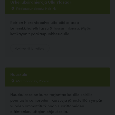
Urheilukoirahieroja Ulla Yläsaari
Pääkaupunkiseutu, Helsinki
Koirien hierontapalveluita pääasiassa
Lemmikkihotelli Tassu & Tassun tiloissa. Myös
kotikäynnit pääkaupunkiseudulla.
Hyvinvointi ja hoitolat
Nuuskula
Mestarintie 27, Porvoo
Nuuskulassa on kurssitarjontaa kaikille koirille
pennuista senioreihin. Kursseja järjestetään ympäri
vuoden ammattitutkinnon suorittaneiden
eläintenkouluttajan ohjauksella.