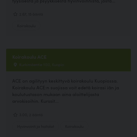
fyysisestä ja psyykkisestä hyvinvoinnista, josta...
2.67, 15 ääntä
Koirakoulu
Koirakoulu ACE
Kurkimäentie 1130, Kuopio
ACE on agilityyn keskittyvä koirakoulu Kuopiossa.
Koirakoulu ACE:n suojissa voit edetä koirasi iän ja
koulutustason mukaan aina aloittelijasta
arvokisoihin. Kurssit...
3.00, 2 ääntä
Hyvinvointi ja hoitolat
Koirakoulu