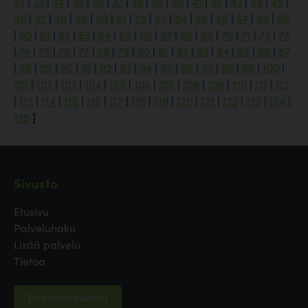
32
|
33
|
34
|
35
|
36
|
37
|
38
|
39
|
40
|
41
|
42
|
43
|
44
|
45
|
46
|
47
|
48
|
49
|
50
|
51
|
52
|
53
|
54
|
55
|
56
|
57
|
58
|
59
|
60
|
61
|
62
|
63
|
64
|
65
|
66
|
67
|
68
|
69
|
70
|
71
|
72
|
73
|
74
|
75
|
76
|
77
|
78
|
79
|
80
|
81
|
82
|
83
|
84
|
85
|
86
|
87
|
88
|
89
|
90
|
91
|
92
|
93
|
94
|
95
|
96
|
97
|
98
|
99
|
100
|
101
|
102
|
103
|
104
|
105
|
106
|
107
|
108
|
109
|
110
|
111
|
112
|
113
|
114
|
115
|
116
|
117
|
118
|
119
|
120
|
121
|
122
|
123
|
124
|
125
]
Sivusto
Etusivu
Palveluhaku
Lisää palvelu
Tietoa
Evästeasetukset