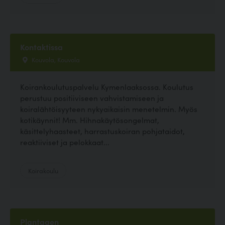
Kontaktissa
Kouvola, Kouvola
Koirankoulutuspalvelu Kymenlaaksossa. Koulutus
perustuu positiiviseen vahvistamiseen ja
koiralähtöisyyteen nykyaikaisin menetelmin. Myös
kotikäynnit! Mm. Hihnakäytösongelmat,
käsittelyhaasteet, harrastuskoiran pohjataidot,
reaktiiviset ja pelokkaat...
Koirakoulu
Plantagen