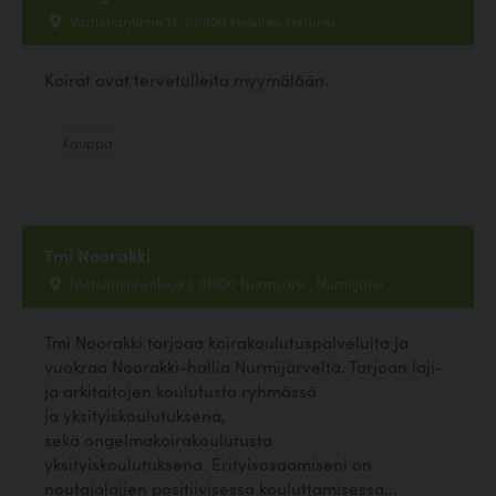
Vartioharjuntie 13, 00950 Helsinki, Helsinki
Koirat ovat tervetulleita myymälään.
Kauppa
Tmi Noorakki
Metsämiehenkuja 1, 01900 Nurmijärvi , Nurmijärvi
Tmi Noorakki tarjoaa koirakoulutuspalveluita ja
vuokraa Noorakki-hallia Nurmijärveltä. Tarjoan laji-
ja arkitaitojen koulutusta ryhmässä
ja yksityiskoulutuksena,
sekä ongelmakoirakoulutusta
yksityiskoulutuksena. Erityisosaamiseni on
noutajalajien positiivisessa kouluttamisessa...