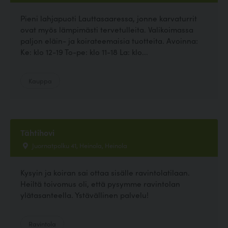
Pieni lahjapuoti Lauttasaaressa, jonne karvaturrit
ovat myös lämpimästi tervetulleita. Valikoimassa
paljon eläin- ja koirateemaisia tuotteita. Avoinna:
Ke: klo 12-19 To-pe: klo 11-18 La: klo...
Kauppa
Tähtihovi
Juornatpolku 41, Heinola, Heinola
Kysyin ja koiran sai ottaa sisälle ravintolatilaan.
Heiltä toivomus oli, että pysymme ravintolan
ylätasanteella. Ystävällinen palvelu!
Ravintola