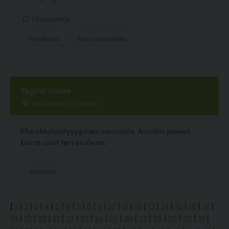
1 kommenttia
Koirakoulu
Harrastuspaikka
Tagine House
Eerikinkatu 21, Helsinki
Marokkolaistyyppinen ravintola. Ainakin pienet
koirat ovat tervetulleita.
Ravintola
[
1
|
2
|
3
|
4
|
5
|
6
|
7
|
8
|
9
|
10
|
11
|
12
|
13
|
14
|
15
|
16
|
17
|
18
|
19
|
20
|
21
|
22
|
23
|
24
|
25
|
26
|
27
|
28
|
29
|
30
|
31
|