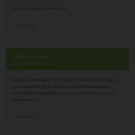
Koirat pääsevät terassille.
Ravintola
Cafetería Hyrylä
Hyrylänkatu 6, Tuusula
Koirat ovat todella tervetulleita kivaan kahvilaan,
jossa itsetehtyjä suolaisia ja makeita herkkuja.
Ystävällinen henkilökunta huomioi hienosti koira-
asiakkaansa.
Ravintola