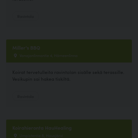
Ravintola
Miller's BBQ
Vanajanlinnantie 4, Hämeenlinna
Koirat tervetulleita ravintolan sisälle sekä terassille.
Vesikupin sai hakea tiskiltä.
Ravintola
Koirahieronta HauHealing
Umpistentie 8, Hausjärvi