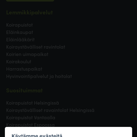
Lemmikkipalvelut
Koirapuistot
Eläinkaupat
Eläinlääkärit
Koiraystävälliset ravintolat
Koirien uimapaikat
Koirakoulut
Harrastuspaikat
Hyvinvointipalvelut ja hoitolat
Suosituimmat
Koirapuistot Helsingissä
Koiraystävälliset ravaintolat Helsingissä
Koirapuistot Vantaalla
Koirapuistot Espoossa
Koirapuistot Turussa
Käytämme evästeitä