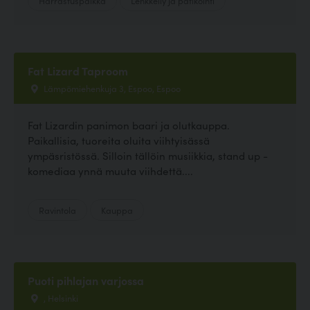
Fat Lizard Taproom
Lämpömiehenkuja 3, Espoo, Espoo
Fat Lizardin panimon baari ja olutkauppa.
Paikallisia, tuoreita oluita viihtyisässä
ympäsristössä. Silloin tällöin musiikkia, stand up -
komediaa ynnä muuta viihdettä....
Ravintola
Kauppa
Puoti pihlajan varjossa
, Helsinki