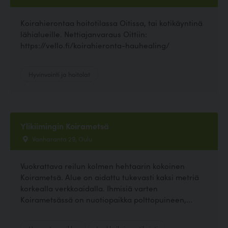
Koirahierontaa hoitotilassa Oitissa, tai kotikäyntinä
lähialueille. Nettiajanvaraus Oittiin:
https://vello.fi/koirahieronta-hauhealing/
Hyvinvointi ja hoitolat
Ylikiimingin Koirametsä
Vanharanta 29, Oulu
Vuokrattava reilun kolmen hehtaarin kokoinen
Koirametsä. Alue on aidattu tukevasti kaksi metriä
korkealla verkkoaidalla. Ihmisiä varten
Koirametsässä on nuotiopaikka polttopuineen,...
Harrastuspaikka
Lenkkeily ja patikointi