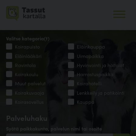
Valitse kategoria(t)
Koirapuisto
Eläinkauppa
Eläinlääkäri
Uimapaikka
Ravintola
Hyvinvointi ja hoitolat
Koirakoulu
Harrastuspaikka
Muut palvelut
Koirahotelli
Koirakuvaaja
Lenkkeily ja patikointi
Koirasovellus
Kauppa
Palveluhaku
Syötä paikkakunta, palvelun nimi tai osoite