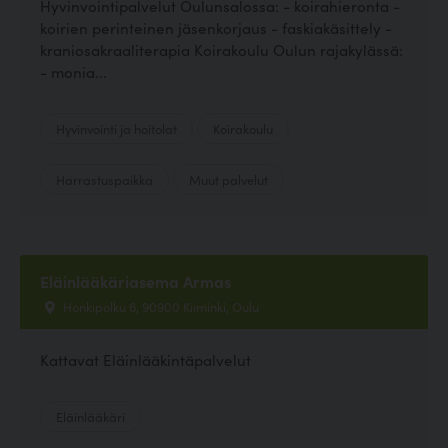
Hyvinvointipalvelut Oulunsalossa: - koirahieronta -
koirien perinteinen jäsenkorjaus - faskiakäsittely -
kraniosakraaliterapia Koirakoulu Oulun rajakylässä:
- monia...
Hyvinvointi ja hoitolat
Koirakoulu
Harrastuspaikka
Muut palvelut
Eläinlääkäriasema Armas
Honkipolku 6, 90900 Kiiminki, Oulu
Kattavat Eläinlääkintäpalvelut
Eläinlääkäri