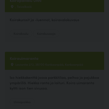
Koirapalvelu Unni
, Taivalkoski
Koirakurssit ja -luennot, koiravalokuvaus
Koirakoulu
Koirakuvaaja
Koirauimaranta
Laviantie 272, 38700 Kankaanpää, Kankaanpää
Iso hiekkakenttä jossa parkkitilaa, peltoa ja pajukkoa
ympärillä. Hiekka ranta ja laituri. Koira uimaranta
kyltti ison tien sivussa.
Uimapaikka