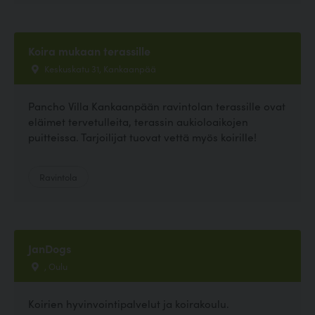
Koira mukaan terassille
Keskuskatu 31, Kankaanpää
Pancho Villa Kankaanpään ravintolan terassille ovat
eläimet tervetulleita, terassin aukioloaikojen
puitteissa. Tarjoilijat tuovat vettä myös koirille!
Ravintola
JanDogs
, Oulu
Koirien hyvinvointipalvelut ja koirakoulu.