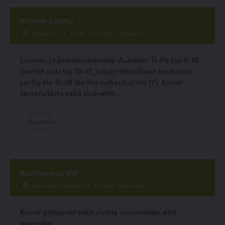
Kahvila Laikku
Keskustori 4, 33100 Tampere, Tampere
Lounas-ja brunssiravintola. Aukiolot: Ti-Pe klo 9-18
(keittiö auki klo 10-17, jolloin tarkoillaan brunssia).
La-Su klo 10-18 (keittiö sulkeutuu klo 17). Koirat
tervetulleita sekä sisä-että...
Ravintola
Restaurang KW
Korkeavuorenkatu 12, Karjaa, Raasepori
Koirat pääsevät sekä sisälle ravintolaan että
terassille.