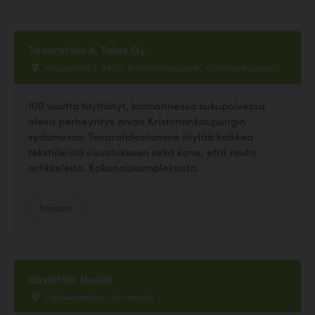
Tavaratalo A. Talas Oy
Kauppatori 2, 64100 Kristiinankaupunki, Kristiinankaupunki
100 vuotta täyttänyt, kolmannessa sukupolvessa
oleva perheyritys aivan Kristiinankaupungin
sydämessä. Tavaratalostamme löytää kaikkea
tekstiileistä sisustukseen sekä kone, että rauta
artikkeleita. Kokonaiskompleksista...
Kauppa
Ravintola Huvila
Sibeliuksenkatu, Järvenpää