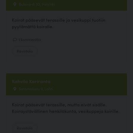
Bulevardi 32, Helsinki
Koirat pääsevät terassille ja vesikuppi tuotiin
pyytämättä koiralle.
1 kommenttia
Ravintola
Kahvila Kariranta
Satamakatu 9, Lahti
Koirat pääsevät terassille, mutta eivät sisälle.
Koiraystävällinen henkilökunta, vesikuppeja koirille.
Ravintola