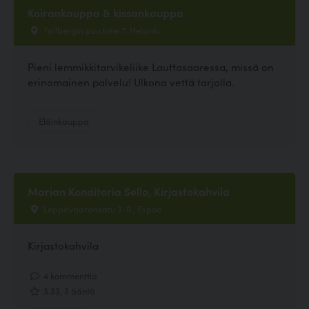
Koirankauppa & kissankauppa
Tallbergin puistotie 7, Helsinki
Pieni lemmikkitarvikeliike Lauttasaaressa, missä on
erinomainen palvelu! Ulkona vettä tarjolla.
Eläinkauppa
Marian Konditoria Sello, Kirjastokahvila
Leppävaarankatu 3-9 , Espoo
Kirjastokahvila
4 kommenttia
3.33, 3 ääntä