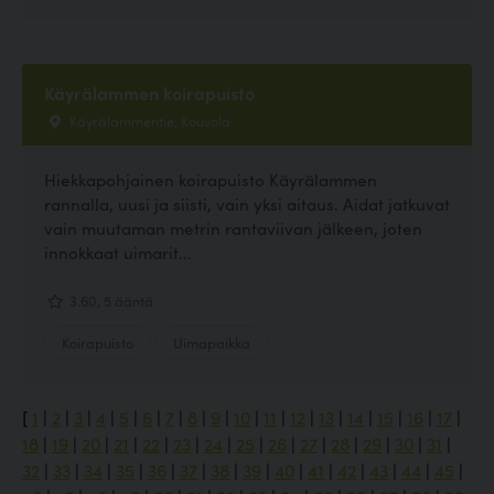
Käyrälammen koirapuisto
Käyrälammentie, Kouvola
Hiekkapohjainen koirapuisto Käyrälammen
rannalla, uusi ja siisti, vain yksi aitaus. Aidat jatkuvat
vain muutaman metrin rantaviivan jälkeen, joten
innokkaat uimarit...
3.60, 5 ääntä
Koirapuisto
Uimapaikka
[
1
|
2
|
3
|
4
|
5
|
6
|
7
|
8
|
9
|
10
|
11
|
12
|
13
|
14
|
15
|
16
|
17
|
18
|
19
|
20
|
21
|
22
|
23
|
24
|
25
|
26
|
27
|
28
|
29
|
30
|
31
|
32
|
33
|
34
|
35
|
36
|
37
|
38
|
39
|
40
|
41
|
42
|
43
|
44
|
45
|