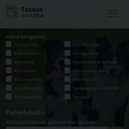
Valitse kategoria(t)
Koirapuisto
Eläinkauppa
Eläinlääkäri
Uimapaikka
Ravintola
Hyvinvointi ja hoitolat
Koirakoulu
Harrastuspaikka
Muut palvelut
Koirahotelli
Koirakuvaaja
Lenkkeily ja patikointi
Koirasovellus
Kauppa
Palveluhaku
Syötä paikkakunta, palvelun nimi tai osoite