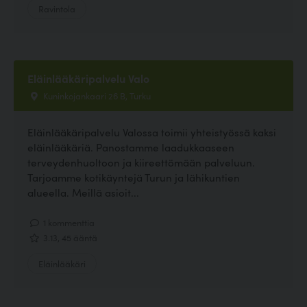
Ravintola
Eläinlääkäripalvelu Valo
Kuninkojankaari 26 B, Turku
Eläinlääkäripalvelu Valossa toimii yhteistyössä kaksi
eläinlääkäriä. Panostamme laadukkaaseen
terveydenhuoltoon ja kiireettömään palveluun.
Tarjoamme kotikäyntejä Turun ja lähikuntien
alueella. Meillä asioit...
1 kommenttia
3.13, 45 ääntä
Eläinlääkäri