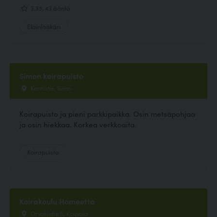
3.35, 43 ääntä
Eläinlääkäri
Simon koirapuisto
Kontiotie, Simo
Koirapuisto ja pieni parkkipaikka. Osin metsäpohjaa
ja osin hiekkaa. Korkea verkkoaita.
Koirapuisto
Koirakoulu Homeetta
Orvokintie 6, Kouvola