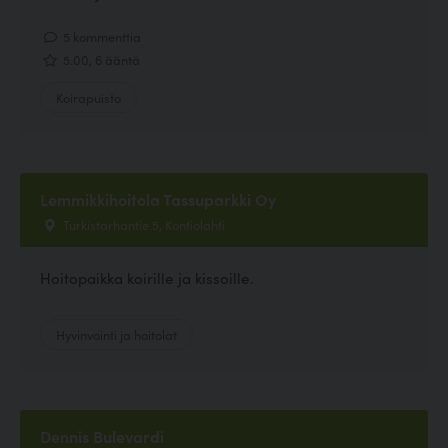
5 kommenttia
5.00, 6 ääntä
Koirapuisto
Lemmikkihoitola Tassuparkki Oy
Turkistarhantie 5, Kontiolahti
Hoitopaikka koirille ja kissoille.
Hyvinvointi ja hoitolat
Dennis Bulevardi