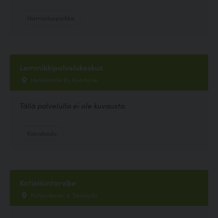
Harrastuspaikka
Lemmikkipalvelukeskus
Hynniläntie 81, Kuortane
Tällä palvelulla ei ole kuvausta.
Koirakoulu
Kotieläintarvike
Pohjankaari 4, Seinäjoki