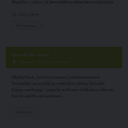
Maatila-, ratsu- ja lemmikkitarvikkeiden erikoisliike
5.00, 1 ääntä
Eläinkauppa
Terassi/Rixi baari
Isokaari 24, 00200 Hki, Helsinki
Miellyttävä, suojaisa terassi Lauttasaaressa.
Terassilla voi syödä ja matsitkin näkyy. Koiralle
löytyy vesikuppi. Lapsille erillinen leikkialue ulkona.
Koirat sallittu ainoastaan...
Ravintola