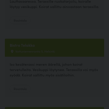
Lauttasaaressa. Terassille ruokatarjoilu, koiralle
löytyy vesikuppi. Koirat sallittu ainoastaan terassilla.
Ravintola
Bistro Telakka
Vattuniemenranta 5, Helsinki
Iso kesäterassi meren äärellä, johon koirat
tervetulleita. Vesikuppi löytynee. Terassilla voi myös
syödä. Koirat sallittu myös sisätiloihin.
Ravintola