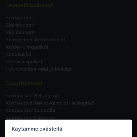
Lemmikkipalvelut
Koirapuistot
Eläinkaupat
Eläinlääkärit
Koiraystävälliset ravintolat
Koirien uimapaikat
Koirakoulut
Harrastuspaikat
Hyvinvointipalvelut ja hoitolat
Suosituimmat
Koirapuistot Helsingissä
Koiraystävälliset ravaintolat Helsingissä
Koirapuistot Vantaalla
Koirapuistot Espoossa
Koirapuistot Turussa
Käytämme evästeitä
Eläinlääkäri Helsingissä