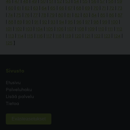
46
|
47
|
48
|
49
|
50
|
51
|
52
|
53
|
54
|
55
|
56
|
57
|
58
|
59
|
60
|
61
|
62
|
63
|
64
|
65
|
66
|
67
|
68
|
69
|
70
|
71
|
72
|
73
|
74
|
75
|
76
|
77
|
78
|
79
|
80
|
81
|
82
|
83
|
84
|
85
|
86
|
87
|
88
|
89
|
90
|
91
|
92
|
93
|
94
|
95
|
96
|
97
|
98
|
99
|
100
|
101
|
102
|
103
|
104
|
105
|
106
|
107
|
108
|
109
|
110
|
111
|
112
|
113
|
114
|
115
|
116
|
117
|
118
|
119
|
120
|
121
|
122
|
123
|
124
|
125
]
Sivusto
Etusivu
Palveluhaku
Lisää palvelu
Tietoa
Evästeasetukset