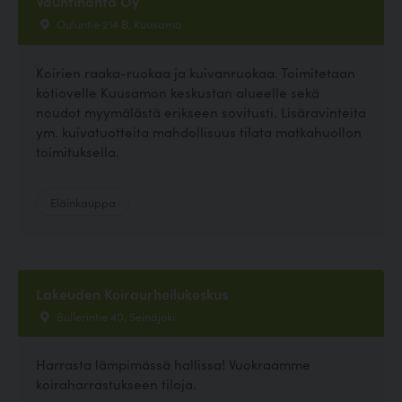
Vauhtihäntä Oy
Ouluntie 214 B, Kuusamo
Koirien raaka-ruokaa ja kuivanruokaa. Toimitetaan
kotiovelle Kuusamon keskustan alueelle sekä
noudot myymälästä erikseen sovitusti. Lisäravinteita
ym. kuivatuotteita mahdollisuus tilata matkahuollon
toimituksella.
Eläinkauppa
Lakeuden Koiraurheilukeskus
Bullerintie 40, Seinäjoki
Harrasta lämpimässä hallissa! Vuokraamme
koiraharrastukseen tiloja.