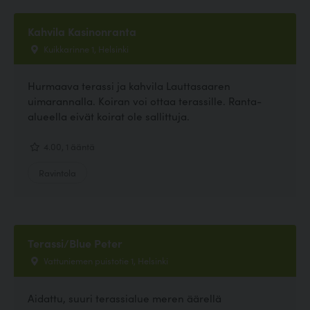
Kahvila Kasinonranta
Kuikkarinne 1, Helsinki
Hurmaava terassi ja kahvila Lauttasaaren
uimarannalla. Koiran voi ottaa terassille. Ranta-
alueella eivät koirat ole sallittuja.
4.00, 1 ääntä
Ravintola
Terassi/Blue Peter
Vattuniemen puistotie 1, Helsinki
Aidattu, suuri terassialue meren äärellä