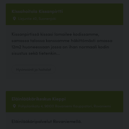
KIssahoitola Kissanpirtti
Liejuntie 40, Suonenjoki
Kissanpirtissä kissasi lomailee kodissamme,
samassa talossa kanssamme häkittömästi omassa
12m2 huoneessaan jossa on ihan normaali kodin
sisustus sekä tietenkin...
Hyvinvointi ja hoitolat
Eläinlääkärikeskus Kieppi
Pohjolankatu 4, 96100 Rovaniemi Kauppatori, Rovaniemi
Eläinlääkäripalvelut Rovaniemellä.