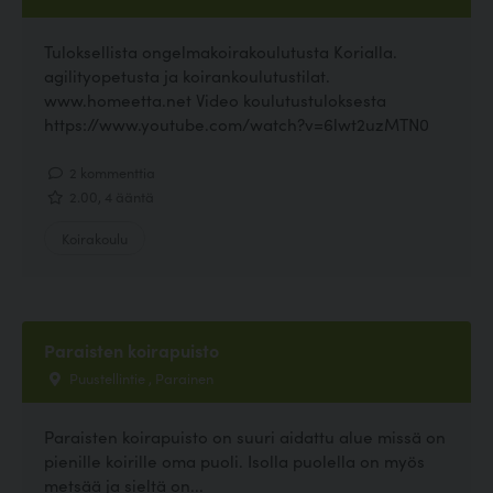
Tuloksellista ongelmakoirakoulutusta Korialla.
agilityopetusta ja koirankoulutustilat.
www.homeetta.net Video koulutustuloksesta
https://www.youtube.com/watch?v=6lwt2uzMTN0
2 kommenttia
2.00, 4 ääntä
Koirakoulu
Paraisten koirapuisto
Puustellintie , Parainen
Paraisten koirapuisto on suuri aidattu alue missä on
pienille koirille oma puoli. Isolla puolella on myös
metsää ja sieltä on...