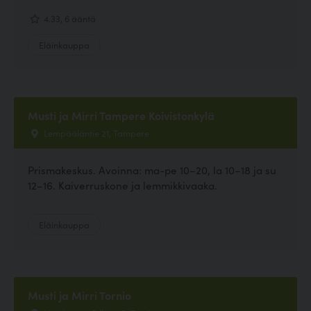
4.33, 6 ääntä
Eläinkauppa
Musti ja Mirri Tampere Koivistonkylä
Lempääläntie 21, Tampere
Prismakeskus. Avoinna: ma-pe 10–20, la 10–18 ja su
12–16. Kaiverruskone ja lemmikkivaaka.
Eläinkauppa
Musti ja Mirri Tornio