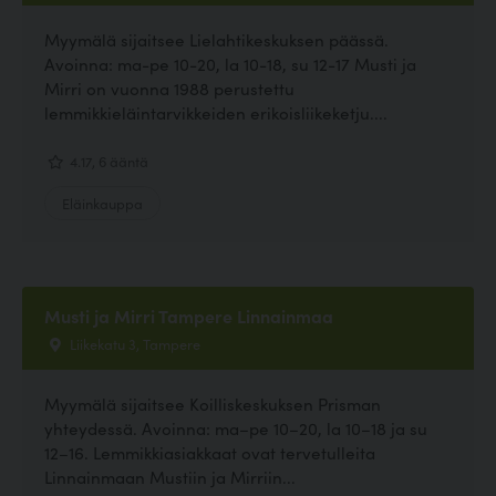
Myymälä sijaitsee Lielahtikeskuksen päässä.
Avoinna: ma-pe 10-20, la 10-18, su 12-17 Musti ja
Mirri on vuonna 1988 perustettu
lemmikkieläintarvikkeiden erikoisliikeketju....
4.17, 6 ääntä
Eläinkauppa
Musti ja Mirri Tampere Linnainmaa
Liikekatu 3, Tampere
Myymälä sijaitsee Koilliskeskuksen Prisman
yhteydessä. Avoinna: ma–pe 10–20, la 10–18 ja su
12–16. Lemmikkiasiakkaat ovat tervetulleita
Linnainmaan Mustiin ja Mirriin...