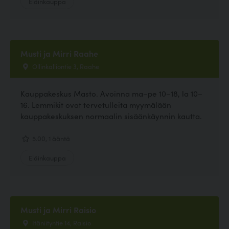
Eläinkauppa
Musti ja Mirri Raahe
Ollinkalliontie 3, Raahe
Kauppakeskus Masto. Avoinna ma–pe 10–18, la 10–
16. Lemmikit ovat tervetulleita myymälään
kauppakeskuksen normaalin sisäänkäynnin kautta.
5.00, 1 ääntä
Eläinkauppa
Musti ja Mirri Raisio
Itäniityntie 14, Raisio