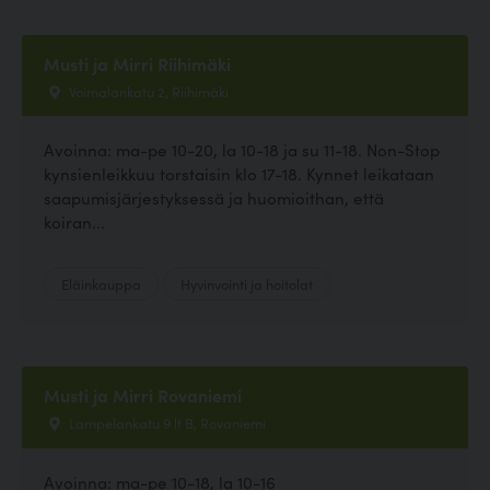
Musti ja Mirri Riihimäki
Voimalankatu 2, Riihimäki
Avoinna: ma-pe 10-20, la 10-18 ja su 11-18. Non-Stop
kynsienleikkuu torstaisin klo 17-18. Kynnet leikataan
saapumisjärjestyksessä ja huomioithan, että
koiran...
Eläinkauppa
Hyvinvointi ja hoitolat
Musti ja Mirri Rovaniemi
Lampelankatu 9 lt B, Rovaniemi
Avoinna: ma-pe 10-18, la 10-16