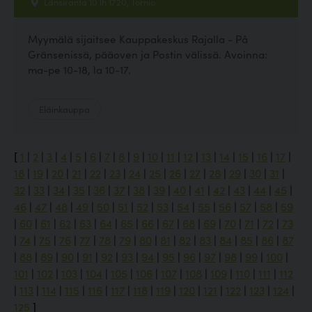
Länsiranta 10 lh 1720, Tornio
Myymälä sijaitsee Kauppakeskus Rajalla - På
Gränsenissä, pääoven ja Postin välissä. Avoinna:
ma-pe 10-18, la 10-17.
Eläinkauppa
[
1
|
2
|
3
|
4
|
5
|
6
|
7
|
8
|
9
|
10
|
11
|
12
|
13
|
14
|
15
|
16
|
17
|
18
|
19
|
20
|
21
|
22
|
23
|
24
|
25
|
26
|
27
|
28
|
29
|
30
|
31
|
32
|
33
|
34
|
35
|
36
|
37
|
38
|
39
|
40
|
41
|
42
|
43
|
44
|
45
|
46
|
47
|
48
|
49
|
50
|
51
|
52
|
53
|
54
|
55
|
56
|
57
|
58
|
59
|
60
|
61
|
62
|
63
|
64
|
65
|
66
|
67
|
68
|
69
|
70
|
71
|
72
|
73
|
74
|
75
|
76
|
77
|
78
|
79
|
80
|
81
|
82
|
83
|
84
|
85
|
86
|
87
|
88
|
89
|
90
|
91
|
92
|
93
|
94
|
95
|
96
|
97
|
98
|
99
|
100
|
101
|
102
|
103
|
104
|
105
|
106
|
107
|
108
|
109
|
110
|
111
|
112
|
113
|
114
|
115
|
116
|
117
|
118
|
119
|
120
|
121
|
122
|
123
|
124
|
125
]