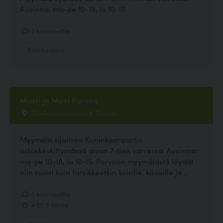
Avoinna: ma-pe 10-19, la 10-16
2 kommenttia
Eläinkauppa
Musti ja Mirri Porvoo
Ruiskumestarinkatu 8, Porvoo
Myymälä sijaitsee Kuninkaanportin
ostoskeskittymässä aivan 7-tien varressa. Avoinna:
ma-pe 10-18, la 10-15. Porvoon myymälästä löydät
niin ruoat kuin tarvikkeetkin koirille, kissoille ja...
3 kommenttia
4.67, 3 ääntä