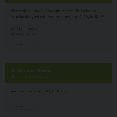
Myymälä sijaitsee Gigantin talossa Kuninkojan
ostoskeskittymässä. Avoinna: ma-pe 10-20, la 10-17
2 kommenttia
4.40, 5 ääntä
Eläinkauppa
Musti ja Mirri Rauma
Sahankatu 2, Rauma
Avoinna: ma-pe 10-19, la 10-16
Eläinkauppa