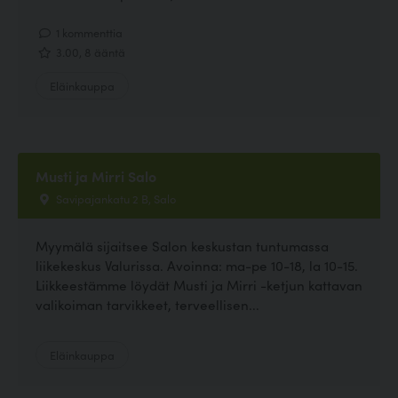
1 kommenttia
3.00, 8 ääntä
Eläinkauppa
Musti ja Mirri Salo
Savipajankatu 2 B, Salo
Myymälä sijaitsee Salon keskustan tuntumassa
liikekeskus Valurissa. Avoinna: ma-pe 10-18, la 10-15.
Liikkeestämme löydät Musti ja Mirri -ketjun kattavan
valikoiman tarvikkeet, terveellisen...
Eläinkauppa