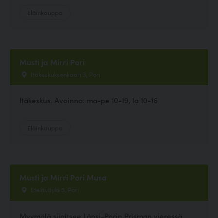
Eläinkauppa
Musti ja Mirri Pori
Itäkeskuksenkaari 3, Pori
Itäkeskus. Avoinna: ma-pe 10-19, la 10-16
Eläinkauppa
Musti ja Mirri Pori Musa
Eteläväylä 5, Pori
Myymälä sijaitsee Länsi-Porin Prisman vieressä.