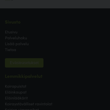
Sivusto
Etusivu
Palveluhaku
Lisää palvelu
Tietoa
Evästeasetukset
Lemmikkipalvelut
Koirapuistot
Eläinkaupat
Eläinlääkärit
Koiraystävälliset ravintolat
Koirien uimapaikat