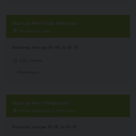
Musti ja Mirri Oulu Välivainio
Revonkuja 2, Oulu
Avoinna: ma–pe 10–19, la 10–17
4.00, 1 ääntä
Eläinkauppa
Musti ja Mirri Pietarsaari
Itäinen Rengastie 31, Pietarsaari
Avoinna: ma-pe 10-18, la 10-15