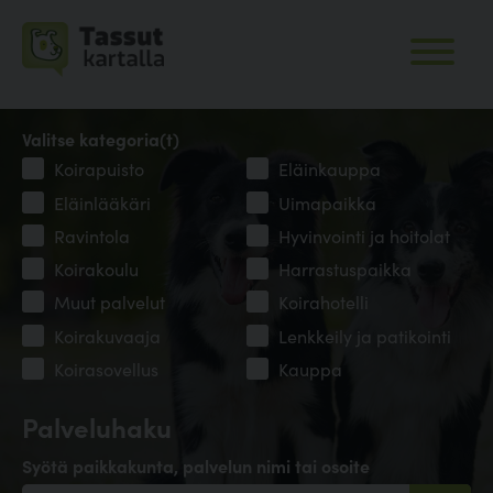
Valitse kategoria(t)
Koirapuisto
Eläinkauppa
Eläinlääkäri
Uimapaikka
Ravintola
Hyvinvointi ja hoitolat
Koirakoulu
Harrastuspaikka
Muut palvelut
Koirahotelli
Koirakuvaaja
Lenkkeily ja patikointi
Koirasovellus
Kauppa
Palveluhaku
Syötä paikkakunta, palvelun nimi tai osoite