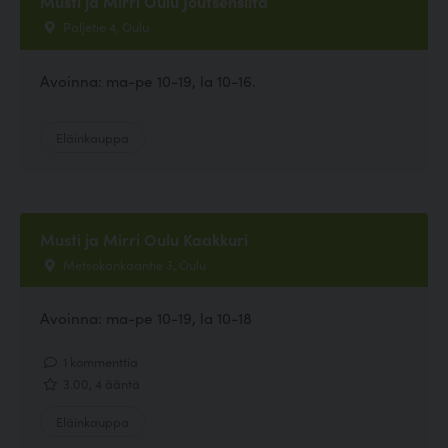
Musti ja Mirri Oulu Joutsensilta
Paljetie 4, Oulu
Avoinna: ma-pe 10-19, la 10-16.
Eläinkauppa
Musti ja Mirri Oulu Kaakkuri
Metsokankaantie 3, Oulu
Avoinna: ma-pe 10-19, la 10-18
1 kommenttia
3.00, 4 ääntä
Eläinkauppa