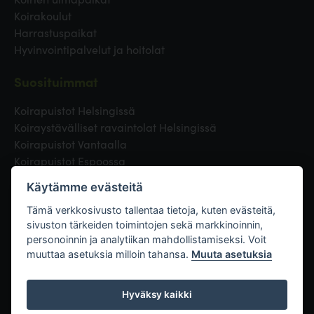
Koirakoulut
Harrastuspaikat
Hyvinvointipalvelut ja hoitolat
Suosituimmat
Koirapuistot Helsingissä
Koiraystävälliset ravaintolat Helsingissä
Koirapuistot Vantaalla
Koirapuistot Espoossa
Koirapuistot Turussa
Käytämme evästeitä
Eläinlääkäri Helsingissä
Koirapuistot Tampereella
Tämä verkkosivusto tallentaa tietoja, kuten evästeitä,
sivuston tärkeiden toimintojen sekä markkinoinnin,
personoinnin ja analytiikan mahdollistamiseksi. Voit
Linkit
muuttaa asetuksia milloin tahansa.
Muuta asetuksia
Hyväksy kaikki