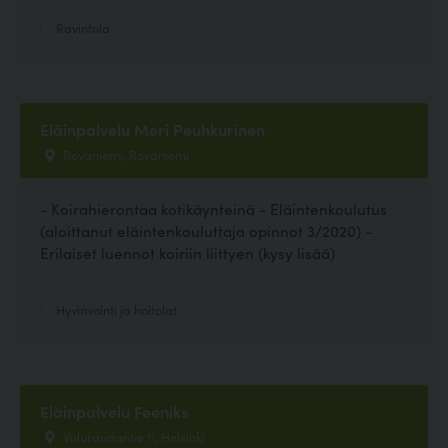
Ravintola
Eläinpalvelu Meri Peuhkurinen
Rovaniemi, Rovaniemi
- Koirahierontaa kotikäynteinä - Eläintenkoulutus
(aloittanut eläintenkouluttaja opinnot 3/2020) -
Erilaiset luennot koiriin liittyen (kysy lisää)
Hyvinvointi ja hoitolat
Eläinpalvelu Feeniks
Valuraudantie 11, Helsinki