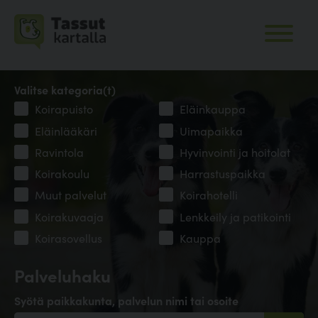
Valitse kategoria(t)
Koirapuisto
Eläinkauppa
Eläinlääkäri
Uimapaikka
Ravintola
Hyvinvointi ja hoitolat
Koirakoulu
Harrastuspaikka
Muut palvelut
Koirahotelli
Koirakuvaaja
Lenkkeily ja patikointi
Koirasovellus
Kauppa
Palveluhaku
Syötä paikkakunta, palvelun nimi tai osoite