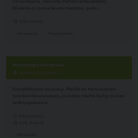
cm korkealla, vahvalla metalliverkkoaidalla.
Alueella on polveilevaa maastoa, puita...
5.00, 4 ääntä
Koirapuisto
Muut palvelut
Vauhtimopo koirakoulu
Sykeraitti 6, Jyväskylä
Koiralähtöinen koulutus. Meillä on moniosainen
tiimi koirakoulutuksen, ja lisäksi meiltä löytyy koirien
lenkityspalvelua.
6 kommenttia
4.38, 16 ääntä
Koirakoulu