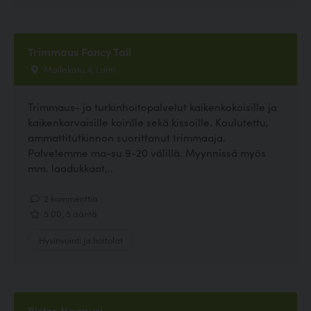
Trimmaus Fancy Tail
Mailakatu 4, Lahti
Trimmaus- ja turkinhoitopalvelut kaikenkokoisille ja
kaikenkarvaisille koirille sekä kissoille. Koulutettu,
ammattitutkinnon suorittanut trimmaaja.
Palvelemme ma-su 9-20 välillä. Myynnissä myös
mm. laadukkaat...
2 kommenttia
5.00, 5 ääntä
Hyvinvointi ja hoitolat
Bistro Naapuri