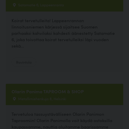
Satamatie 6, Lappeenranta
Koirat tervetulleita! Lappeenrannan
linnoitusniemen kärjessä sijaitsee Suomen
parhaaksi kahvilaksi kahdesti äänestetty Satamatie
6, joka toivottaa koirat tervetulleiksi läpi vuoden
sekä...
Ravintola
Olarin Panimo TAPROOM & SHOP
Metallimiehenkuja 8, Helsinki
Tervetuloa tassuystävälliseen Olarin Panimon
Taproomiin! Olarin Panimolla voit käydä ostoksilla
kaupassamme, nauttia oluitamme baarissamme