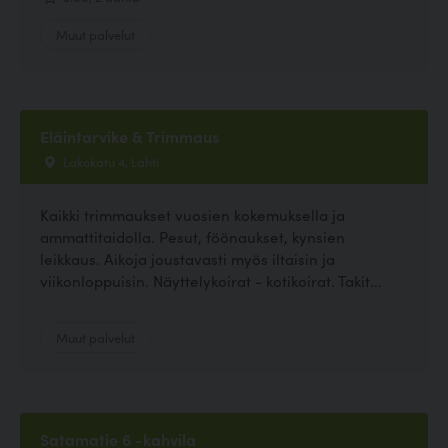
Muut palvelut
Eläintarvike & Trimmaus
Lakokatu 4, Lahti
Kaikki trimmaukset vuosien kokemuksella ja
ammattitaidolla. Pesut, föönaukset, kynsien
leikkaus. Aikoja joustavasti myös iltaisin ja
viikonloppuisin. Näyttelykoirat - kotikoirat. Takit...
Muut palvelut
Satamatie 6 -kahvila