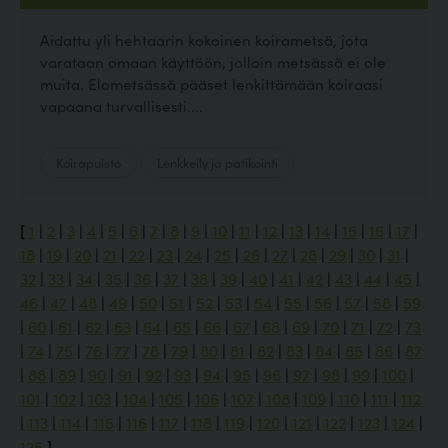
Aidattu yli hehtaarin kokoinen koirametsä, jota
varataan omaan käyttöön, jolloin metsässä ei ole
muita. Elometsässä pääset lenkittämään koiraasi
vapaana turvallisesti....
Koirapuisto
Lenkkeily ja patikointi
[
1
|
2
|
3
|
4
|
5
|
6
|
7
|
8
|
9
|
10
|
11
|
12
|
13
|
14
|
15
|
16
|
17
|
18
|
19
|
20
|
21
|
22
|
23
|
24
|
25
|
26
|
27
|
28
|
29
|
30
|
31
|
32
|
33
|
34
|
35
|
36
|
37
|
38
|
39
|
40
|
41
|
42
|
43
|
44
|
45
|
46
|
47
|
48
|
49
|
50
|
51
|
52
|
53
|
54
|
55
|
56
|
57
|
58
|
59
|
60
|
61
|
62
|
63
|
64
|
65
|
66
|
67
|
68
|
69
|
70
|
71
|
72
|
73
|
74
|
75
|
76
|
77
|
78
|
79
|
80
|
81
|
82
|
83
|
84
|
85
|
86
|
87
|
88
|
89
|
90
|
91
|
92
|
93
|
94
|
95
|
96
|
97
|
98
|
99
|
100
|
101
|
102
|
103
|
104
|
105
|
106
|
107
|
108
|
109
|
110
|
111
|
112
|
113
|
114
|
115
|
116
|
117
|
118
|
119
|
120
|
121
|
122
|
123
|
124
|
125
]