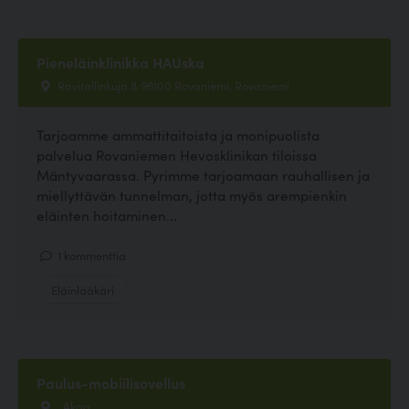
Pieneläinklinikka HAUska
Ravitallinkuja 8 96100 Rovaniemi, Rovaniemi
Tarjoamme ammattitaitoista ja monipuolista
palvelua Rovaniemen Hevosklinikan tiloissa
Mäntyvaarassa. Pyrimme tarjoamaan rauhallisen ja
miellyttävän tunnelman, jotta myös arempienkin
eläinten hoitaminen...
1 kommenttia
Eläinlääkäri
Paulus-mobiilisovellus
, Akaa