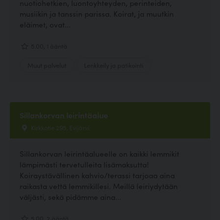
nuotiohetkien, luontoyhteyden, perinteiden,
musiikin ja tanssin parissa. Koirat, ja muutkin
eläimet, ovat...
5.00, 1 ääntä
Muut palvelut
Lenkkeily ja patikointi
Sillankorvan leirintäalue
Kirkkotie 295, Evijärvi
Sillankorvan leirintäalueelle on kaikki lemmikit
lämpimästi tervetulleita lisämaksutta!
Koiraystävällinen kahvio/terassi tarjoaa aina
raikasta vettä lemmikillesi. Meillä leiriydytään
väljästi, sekä pidämme aina...
5.00, 2 ääntä