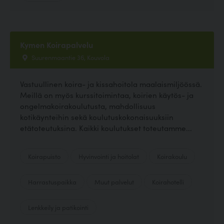
Kymen Koirapalvelu
Suurenmaantie 36, Kouvola
Vastuullinen koira- ja kissahoitola maalaismiljöössä.
Meillä on myös kurssitoimintaa, koirien käytös- ja
ongelmakoirakoulutusta, mahdollisuus
kotikäynteihin sekä koulutuskokonaisuuksiin
etätoteutuksina. Kaikki koulutukset toteutamme...
Koirapuisto
Hyvinvointi ja hoitolat
Koirakoulu
Harrastuspaikka
Muut palvelut
Koirahotelli
Lenkkeily ja patikointi