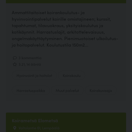
Ammattitaitoiset koirankoulutus- ja
hyvinvointipalvelut koirille omistajineen; kurssit,
tapahtumat, tilavuokraus, yksityiskoulutus ja
kotikäynnit. Harrastuslajit, arkitottelevaisuus,
ongelmakäyttäytyminen. Pienimuotoiset ulkoilutus-
ja hoitopalvelut. Koulutustila 150m2...
3 kommenttia
3.21, 14 ääntä
Hyvinvointi ja hoitolat
Koirakoulu
Harrastuspaikka
Muut palvelut
Koirakuvaaja
Koirametsä Elometsä
Valtolantie 61, Lempäälä