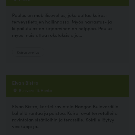
Paulus on mobiilisovellus, joka auttaa koirasi
terveystietojen hallinnassa. Myös harrastus- ja
kilpailutulosten kirjaaminen on helppoa. Paulus
myös muistuttaa rokotuksista ja...
Koirasovellus
Elvan Bistro
Bulevardi 11, Hanko
Elvan Bistro, kortteliravintola Hangon Bulevardilla.
Lähellä rantaa ja puistoa. Koirat ovat tervetulleita
ravintolan sisätiloihin ja terassille. Koirille löytyy
vesikuppi ja...