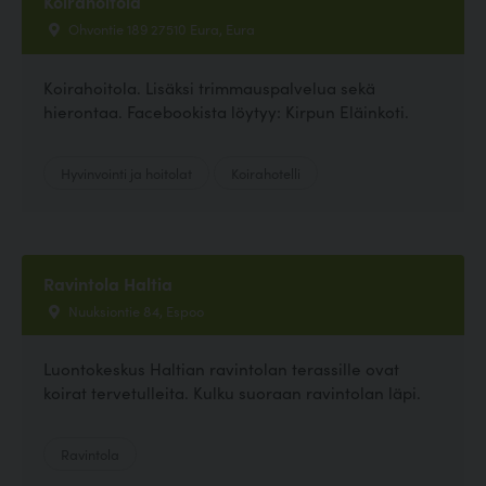
Koirahoitola
Ohvontie 189 27510 Eura, Eura
Koirahoitola. Lisäksi trimmauspalvelua sekä
hierontaa. Facebookista löytyy: Kirpun Eläinkoti.
Hyvinvointi ja hoitolat
Koirahotelli
Ravintola Haltia
Nuuksiontie 84, Espoo
Luontokeskus Haltian ravintolan terassille ovat
koirat tervetulleita. Kulku suoraan ravintolan läpi.
Ravintola