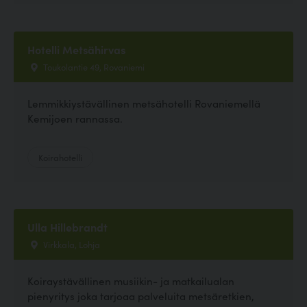
Hotelli Metsähirvas
Toukolantie 49, Rovaniemi
Lemmikkiystävällinen metsähotelli Rovaniemellä
Kemijoen rannassa.
Koirahotelli
Ulla Hillebrandt
Virkkala, Lohja
Koiraystävällinen musiikin- ja matkailualan
pienyritys joka tarjoaa palveluita metsäretkien,