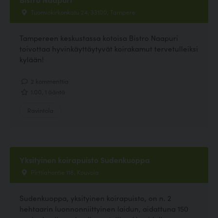
Tuomiokirkonkatu 24, 33100, Tampere
Tampereen keskustassa kotoisa Bistro Naapuri
toivottaa hyvinkäyttäytyvät koirakamut tervetulleiksi
kylään!
2 kommenttia
1.00, 1 ääntä
Ravintola
Yksityinen koirapuisto Sudenkuoppa
Pirttiahontie 118, Kouvola
Sudenkuoppa, yksityinen koirapuisto, on n. 2
hehtaarin luonnonniittyinen laidun, aidattuna 150