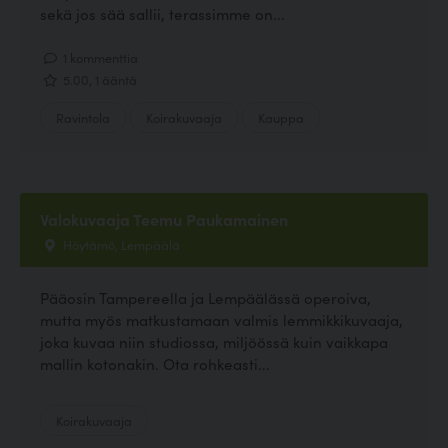
sekä jos sää sallii, terassimme on...
1 kommenttia
5.00, 1 ääntä
Ravintola
Koirakuvaaja
Kauppa
Valokuvaaja Teemu Paukamainen
Höytämö, Lempäälä
Pääosin Tampereella ja Lempäälässä operoiva,
mutta myös matkustamaan valmis lemmikkikuvaaja,
joka kuvaa niin studiossa, miljöössä kuin vaikkapa
mallin kotonakin. Ota rohkeasti...
Koirakuvaaja