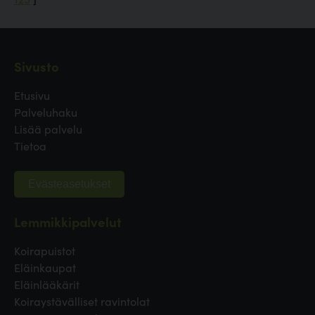
Sivusto
Etusivu
Palveluhaku
Lisää palvelu
Tietoa
Evästeasetukset
Lemmikkipalvelut
Koirapuistot
Eläinkaupat
Eläinlääkärit
Koiraystävälliset ravintolat