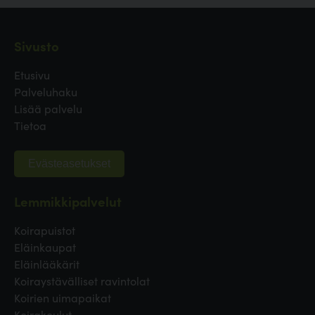
Sivusto
Etusivu
Palveluhaku
Lisää palvelu
Tietoa
Evästeasetukset
Lemmikkipalvelut
Koirapuistot
Eläinkaupat
Eläinlääkärit
Koiraystävälliset ravintolat
Koirien uimapaikat
Koirakoulut