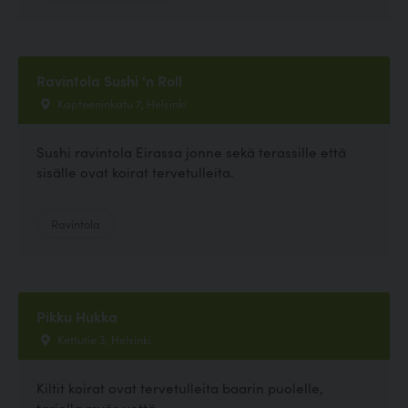
Ravintola Sushi 'n Roll
Kapteeninkatu 7, Helsinki
Sushi ravintola Eirassa jonne sekä terassille että
sisälle ovat koirat tervetulleita.
Ravintola
Pikku Hukka
Kettutie 3, Helsinki
Kiltit koirat ovat tervetulleita baarin puolelle,
tarjolla myös vettä