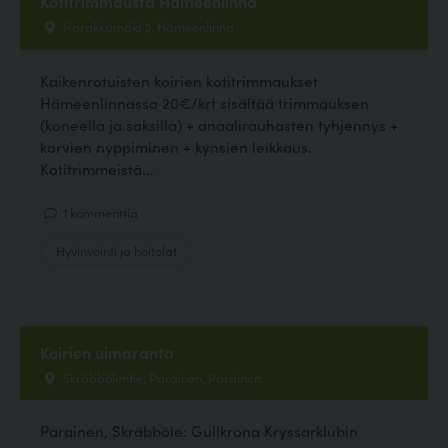
Kotitrimmausta Hämeenlinna
Harakkamäki 5, Hämeenlinna
Kaikenrotuisten koirien kotitrimmaukset
Hämeenlinnassa 20€/krt sisältää trimmauksen
(koneella ja saksilla) + anaalirauhasten tyhjennys +
korvien nyppiminen + kynsien leikkaus.
Kotitrimmeistä...
1 kommenttia
Hyvinvointi ja hoitolat
Koirien uimaranta
Skräbbölentie, Parainen, Parainen
Parainen, Skräbböle: Gullkrona Kryssarklubin