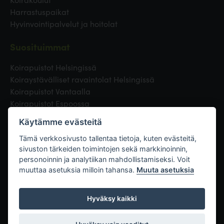
Harrastuspaikat
Hyvinvointipalvelut ja hoitolat
Suosituimmat
Koirapuistot Helsingissä
Koiraystävälliset ravaintolat Helsingissä
Koirapuistot Vantaalla
Koirapuistot Espoossa
Koirapuistot Turussa
Käytämme evästeitä
Eläinlääkäri Helsingissä
Koirapuistot Tampereella
Tämä verkkosivusto tallentaa tietoja, kuten evästeitä,
sivuston tärkeiden toimintojen sekä markkinoinnin,
personoinnin ja analytiikan mahdollistamiseksi. Voit
Linkit
muuttaa asetuksia milloin tahansa.
Muuta asetuksia
Hyväksy kaikki