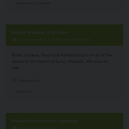
Hyvinvointi ja hoitolat
Kombo Winebar & Kitchen
Kulmavuorenkatu 2, 00500 Helsinki , Helsinki
Wine, cheese, food and Kombinations of all of the
above in the heart of Kurvi, Helsinki. We love to
see...
1 kommenttia
Ravintola
Pieneläinvastaanotto Lupsakka
Pyörönkaari 10, Kuopio