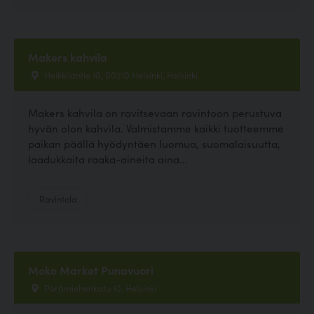
Makers kahvila
Heikkiläntie 10, 00210 Helsinki, Helsinki
Makers kahvila on ravitsevaan ravintoon perustuva
hyvän olon kahvila. Valmistamme kaikki tuotteemme
paikan päällä hyödyntäen luomua, suomalaisuutta,
laadukkaita raaka-aineita aina...
Ravintola
Moko Market Punavuori
Perämiehenkatu 10, Helsinki