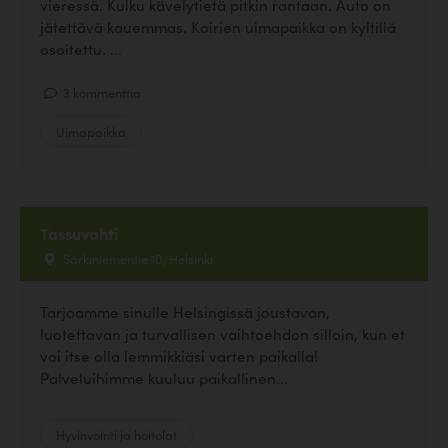
vieressä. Kulku kävelytietä pitkin rantaan. Auto on
jätettävä kauemmas. Koirien uimapaikka on kyltillä
osoitettu. ...
3 kommenttia
Uimapaikka
Tassuvahti
Särkiniementie 10, Helsinki
Tarjoamme sinulle Helsingissä joustavan,
luotettavan ja turvallisen vaihtoehdon silloin, kun et
voi itse olla lemmikkiäsi varten paikalla!
Palveluihimme kuuluu paikallinen...
Hyvinvointi ja hoitolat