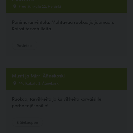
Fredrikinkatu 22, Helsinki
Panimoranvintola. Mahtavaa ruokaa ja juomaan.
Koirat tervetulleita.
Ravintola
Musti ja Mirri Äänekoski
Matkakatu 2, Äänekoski
Ruokaa, tarvikkeita ja kuivikkeita karvaisille
perheenjäsenille!
Eläinkauppa