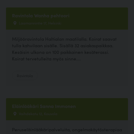
Ravintola Wanha pehtoori
Laamannintie 17, Helsinki
Miljööravintola Haltialan maatilalla. Koirat saavat
tulla kahvilaan sisälle. Sisällä 32 asiakaspaikkaa.
Kesäisin ulkona on 100 paikkainen kesäterassi.
Koirat tervetulleita myös sinne....
Ravintola
Eläinlääkäri Sanna Immonen
Vaihdekatu 12, Kouvola
Peruseläinlääkäripalveluita, ongelmakäytösterapiaa