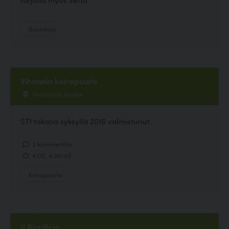
Ravintola
Vihannin koirapuisto
Verstastie, Raahe
ST1 takana syksyllä 2016 valmistunut.
3 kommenttia
4.00, 4 ääntä
Koirapuisto
Il Birrificio