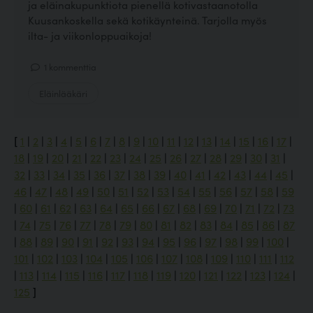
ja eläinakupunktiota pienellä kotivastaanotolla
Kuusankoskella sekä kotikäynteinä. Tarjolla myös
ilta- ja viikonloppuaikoja!
1 kommenttia
Eläinlääkäri
[
1
|
2
|
3
|
4
|
5
|
6
|
7
|
8
|
9
|
10
|
11
|
12
|
13
|
14
|
15
|
16
|
17
|
18
|
19
|
20
|
21
|
22
|
23
|
24
|
25
|
26
|
27
|
28
|
29
|
30
|
31
|
32
|
33
|
34
|
35
|
36
|
37
|
38
|
39
|
40
|
41
|
42
|
43
|
44
|
45
|
46
|
47
|
48
|
49
|
50
|
51
|
52
|
53
|
54
|
55
|
56
|
57
|
58
|
59
|
60
|
61
|
62
|
63
|
64
|
65
|
66
|
67
|
68
|
69
|
70
|
71
|
72
|
73
|
74
|
75
|
76
|
77
|
78
|
79
|
80
|
81
|
82
|
83
|
84
|
85
|
86
|
87
|
88
|
89
|
90
|
91
|
92
|
93
|
94
|
95
|
96
|
97
|
98
|
99
|
100
|
101
|
102
|
103
|
104
|
105
|
106
|
107
|
108
|
109
|
110
|
111
|
112
|
113
|
114
|
115
|
116
|
117
|
118
|
119
|
120
|
121
|
122
|
123
|
124
|
125
]