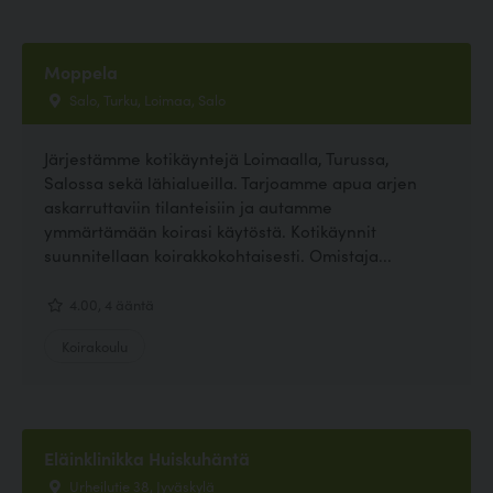
Moppela
Salo, Turku, Loimaa, Salo
Järjestämme kotikäyntejä Loimaalla, Turussa,
Salossa sekä lähialueilla. Tarjoamme apua arjen
askarruttaviin tilanteisiin ja autamme
ymmärtämään koirasi käytöstä. Kotikäynnit
suunnitellaan koirakkokohtaisesti. Omistaja...
4.00, 4 ääntä
Koirakoulu
Eläinklinikka Huiskuhäntä
Urheilutie 38, Jyväskylä