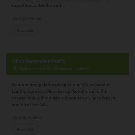
tapahtumia. Meille voit...
5.00, 1 ääntä
Ravintola
Olipa Kerran Konditoria
Gyldenintie 2 B, 00200 Helsinki , Helsinki
Satumainen ja kotoisa kahvilamiljöö on avattu
Lauttasaareen. Olipa kerran konditoria loihtii
arkeen kuin juhlaankin sopivat kakut, leivokset ja
suolaiset herkut....
4.36, 11 ääntä
Ravintola