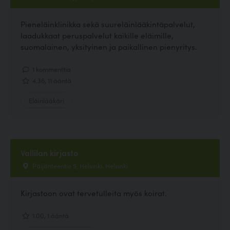
Pieneläinklinikka sekä suureläinlääkintäpalvelut,
laadukkaat peruspalvelut kaikille eläimille,
suomalainen, yksityinen ja paikallinen pienyritys.
1 kommenttia
4.36, 11 ääntä
Eläinlääkäri
Vallilan kirjasto
Päijänteentie 5, Helsinki, Helsinki
Kirjastoon ovat tervetulleita myös koirat.
1.00, 1 ääntä