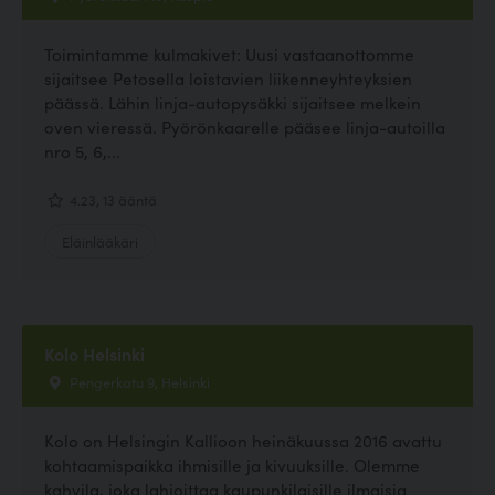
Toimintamme kulmakivet: Uusi vastaanottomme
sijaitsee Petosella loistavien liikenneyhteyksien
päässä. Lähin linja-autopysäkki sijaitsee melkein
oven vieressä. Pyörönkaarelle pääsee linja-autoilla
nro 5, 6,...
4.23, 13 ääntä
Eläinlääkäri
Kolo Helsinki
Pengerkatu 9, Helsinki
Kolo on Helsingin Kallioon heinäkuussa 2016 avattu
kohtaamispaikka ihmisille ja kivuuksille. Olemme
kahvila, joka lahjoittaa kaupunkilaisille ilmaisia