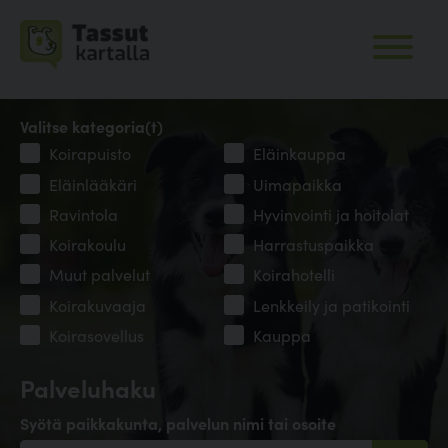
Valitse kategoria(t)
Koirapuisto
Eläinkauppa
Eläinlääkäri
Uimapaikka
Ravintola
Hyvinvointi ja hoitolat
Koirakoulu
Harrastuspaikka
Muut palvelut
Koirahotelli
Koirakuvaaja
Lenkkeily ja patikointi
Koirasovellus
Kauppa
Palveluhaku
Syötä paikkakunta, palvelun nimi tai osoite